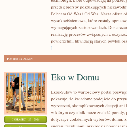
technologii, które odpowiadają na potrze
przedsiębiorstw poszukujących niezawodn
Polecam Od Was i Od Was. Nasza oferta o
wysokociśnieniowe, które zostały opracow
wymagających zastosowaniach. Dostarczam
realizację procesów związanych z oczysz
powierzchni, likwidacją starych powłok o
]
POSTED BY ADMIN
Eko w Domu
Ekos-Sułów to wartościowy portal poświęco
pokazuje, że świadome podejście do przyr
wyrzeczeń, skomplikowanych decyzji ani 
w którym czytelnik może znaleźć porady, p
dotyczące codziennych wyborów, domu, z
CZERWIEC - 27 - 2026
energii, recyklingu, przyrody i nowoczes