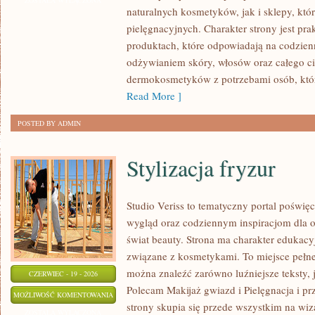
ZOSTAŁA WYŁĄCZONA
naturalnych kosmetyków, jak i sklepy, kt
I
pielęgnacyjnych. Charakter strony jest pra
WŁOSÓW
produktach, które odpowiadają na codzien
odżywianiem skóry, włosów oraz całego cia
dermokosmetyków z potrzebami osób, któ
Read More ]
POSTED BY ADMIN
Stylizacja fryzur
Studio Veriss to tematyczny portal pośw
wygląd oraz codziennym inspiracjom dla os
świat beauty. Strona ma charakter edukacy
związane z kosmetykami. To miejsce pełne
można znaleźć zarówno luźniejsze teksty, 
CZERWIEC - 19 - 2026
Polecam Makijaż gwiazd i Pielęgnacja i p
STYLIZACJA
MOŻLIWOŚĆ KOMENTOWANIA
strony skupia się przede wszystkim na wiza
FRYZUR
ZOSTAŁA WYŁĄCZONA