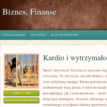
Biznes, Finanse
STRONA GŁÓWNA
SPIS TREŚCI
BLOG INTERNETOWY
Kardio i wytrzymało
Sport i aktywność fizyczna to znacznie wię
ćwiczenia. To styl życia, sposób dbania o
oraz codzienną energię. Strona poświęcona
rozbudowane bazę porad, w którym każdy
początkujący, jak i zaawansowany – może 
LIPIEC - 3 - 2026
dotyczące treningów, ćwiczeń, zdrowego st
KARDIO
MOŻLIWOŚĆ KOMENTOWANIA
świadomego rozwijania własnej sprawności
I
ZOSTAŁA WYŁĄCZONA