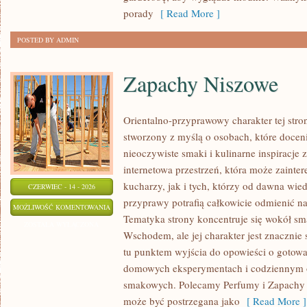
porady
[ Read More ]
POSTED BY ADMIN
Zapachy Niszowe
Orientalno-przyprawowy charakter tej stron
stworzony z myślą o osobach, które docen
nieoczywiste smaki i kulinarne inspiracje 
internetowa przestrzeń, która może zain
kucharzy, jak i tych, którzy od dawna wi
CZERWIEC - 14 - 2026
przyprawy potrafią całkowicie odmienić na
ZAPACHY
MOŻLIWOŚĆ KOMENTOWANIA
Tematyka strony koncentruje się wokół s
NISZOWE
ZOSTAŁA WYŁĄCZONA
Wschodem, ale jej charakter jest znacznie
tu punktem wyjścia do opowieści o gotowani
domowych eksperymentach i codziennym 
smakowych. Polecamy Perfumy i Zapachy i
może być postrzegana jako
[ Read More ]