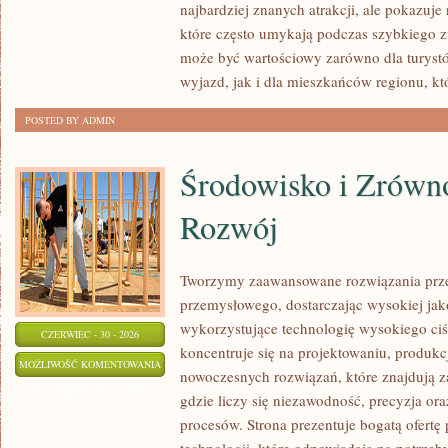
najbardziej znanych atrakcji, ale pokazuje
które często umykają podczas szybkiego z
może być wartościowy zarówno dla turys
wyjazd, jak i dla mieszkańców regionu, kt
POSTED BY ADMIN
Środowisko i Zrów
Rozwój
Tworzymy zaawansowane rozwiązania prze
przemysłowego, dostarczając wysokiej jak
wykorzystujące technologię wysokiego ciś
CZERWIEC - 30 - 2026
koncentruje się na projektowaniu, produkc
ŚRODOWISKO
MOŻLIWOŚĆ KOMENTOWANIA
nowoczesnych rozwiązań, które znajdują z
I
ZOSTAŁA WYŁĄCZONA
gdzie liczy się niezawodność, precyzja 
ZRÓWNOWAŻONY
procesów. Strona prezentuje bogatą ofertę
ROZWÓJ