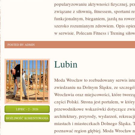
popularyzowaniu aktywności fizycznej, pr
WYTRZYMAŁOŚĆ
związane z siłownią, fitnessem, sportami r
funkcjonalnym, bieganiem, jazdą na rowerz
szeroko rozumianym zdrowiem. Opis opier
w serwisie. Polecam Fitness i Trening siło
POSTED BY ADMIN
Lubin
Moda Wrocław to rozbudowany serwis int
zwiedzaniu na Dolnym Śląsku, ze szczeg
Wrocławia oraz miejscowości, które tworz
części Polski. Strona jest portalem, w kt
przewodnikowe wskazówki dotyczące zwiedz
LIPIEC - 2 - 2026
architektury, przyrody, wydarzeń, rekreac
LUBIN
MOŻLIWOŚĆ KOMENTOWANIA
miastach i miasteczkach Dolnego Śląska. To
ZOSTAŁA WYŁĄCZONA
poznawać region głębiej. Moda Wrocław ni