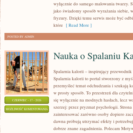
wyłącznie do samego malowania twarzy. St
jako świadomy sposób wyrażania siebie, 
fryzury. Dzięki temu serwis może być odbi
które
[ Read More ]
POSTED BY ADMIN
Nauka o Spalaniu Ka
Spalarnia kalorii – inspirujący przewodnik
Spalarnia kalorii to portal stworzony z my
przemyśleć temat odchudzania i szukają k
w prosty sposób. To przestrzeń dla czyteln
się wyłącznie na modnych hasłach, lecz wo
CZERWIEC - 17 - 2026
szerzej: przez pryzmat psychologii. Stron
NAUKA
MOŻLIWOŚĆ KOMENTOWANIA
zainteresować zarówno osoby dopiero zaczy
O
ZOSTAŁA WYŁĄCZONA
dawna próbują utrzymać efekty i potrzebuj
SPALANIU
dobrze znane zagadnienia. Polecam Motyw
KALORII