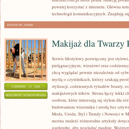
pewniej korzystać z internetu. Główna tem
technologii komunikacyjnych. Znajdują się 
POSTED BY ADMIN
Makijaż dla Twarzy 
Serwis lifestylowy poświęcony jest stylow
pielęgnacyjnym, wizażowi oraz codziennym
chcą wyglądać pewnie niezależnie od sylwe
myślą o czytelnikach, którzy szukają pros
stylizacji, codziennych rytuałów beauty, es
CZERWIEC - 15 - 2026
makijażowych trików. Strona łączy lekki ch
MAKIJAŻ
MOŻLIWOŚĆ KOMENTOWANIA
osobom, które interesują się stylem dla r
DLA
ZOSTAŁA WYŁĄCZONA
budowaniem wizerunku i urodą bez sztyw
TWARZY
Moda, Uroda, Styl i Trendy i Nowości w Mo
PLUS
można znaleźć różnorodne artykuły dotyc
SIZE
garderobę, aby wyglądać modnie. Ważnym