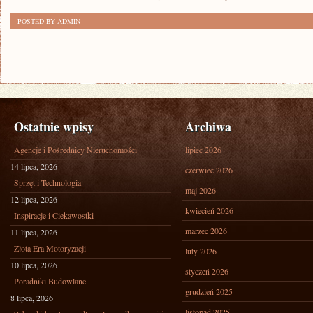
POSTED BY ADMIN
Ostatnie wpisy
Archiwa
Agencje i Pośrednicy Nieruchomości
lipiec 2026
14 lipca, 2026
czerwiec 2026
Sprzęt i Technologia
maj 2026
12 lipca, 2026
kwiecień 2026
Inspiracje i Ciekawostki
marzec 2026
11 lipca, 2026
Złota Era Motoryzacji
luty 2026
10 lipca, 2026
styczeń 2026
Poradniki Budowlane
grudzień 2025
8 lipca, 2026
listopad 2025