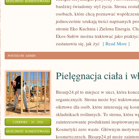
EKO
MOŻLIWOŚĆ KOMENTOWANIA
bardziej świadomy styl życia. Strona zost
W
ZOSTAŁA WYŁĄCZONA
osobach, które chcą poznawać współczesn
DOMU
jednocześnie szukają treści napisanych p
stronie Eko Kuchnia i Zielona Energia. Cha
Ekos-Sułów można traktować jako praktyc
zastanawia się, jak żyć
[ Read More ]
POSTED BY ADMIN
Pielęgnacja ciała i 
Bioarp24.pl to miejsce w sieci, która kon
organicznych. Strona może być traktowan
ofertowe dla osób, które interesują się ko
składnikach roślinnych. To strona, która w
zainteresowanie produktami inspirowanym
CZERWIEC - 20 - 2026
Kosmetyki zero waste. Głównym motywem s
PIELĘGNACJA
MOŻLIWOŚĆ KOMENTOWANIA
kosmetycznych. Bioarp24.pl może zainte
CIAŁA