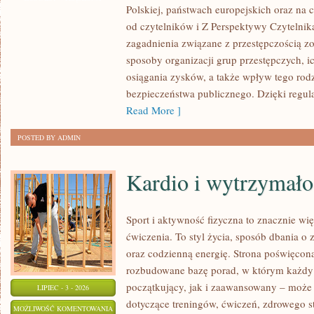
Polskiej, państwach europejskich oraz na 
MAFIA
od czytelników i Z Perspektywy Czytelnika
zagadnienia związane z przestępczością z
sposoby organizacji grup przestępczych, ic
osiągania zysków, a także wpływ tego rodz
bezpieczeństwa publicznego. Dzięki regu
Read More ]
POSTED BY ADMIN
Kardio i wytrzymało
Sport i aktywność fizyczna to znacznie wię
ćwiczenia. To styl życia, sposób dbania o
oraz codzienną energię. Strona poświęcona
rozbudowane bazę porad, w którym każdy
początkujący, jak i zaawansowany – może 
LIPIEC - 3 - 2026
dotyczące treningów, ćwiczeń, zdrowego st
KARDIO
MOŻLIWOŚĆ KOMENTOWANIA