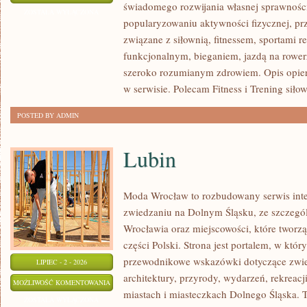
świadomego rozwijania własnej sprawności
I
ZOSTAŁA WYŁĄCZONA
popularyzowaniu aktywności fizycznej, pr
WYTRZYMAŁOŚĆ
związane z siłownią, fitnessem, sportami r
funkcjonalnym, bieganiem, jazdą na rowerz
szeroko rozumianym zdrowiem. Opis opier
w serwisie. Polecam Fitness i Trening siło
POSTED BY ADMIN
Lubin
Moda Wrocław to rozbudowany serwis int
zwiedzaniu na Dolnym Śląsku, ze szczeg
Wrocławia oraz miejscowości, które tworz
części Polski. Strona jest portalem, w kt
przewodnikowe wskazówki dotyczące zwiedz
LIPIEC - 2 - 2026
architektury, przyrody, wydarzeń, rekreac
LUBIN
MOŻLIWOŚĆ KOMENTOWANIA
miastach i miasteczkach Dolnego Śląska. To
ZOSTAŁA WYŁĄCZONA