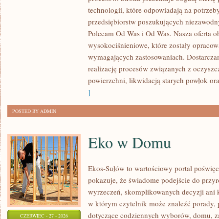
ROZWÓJ
technologii, które odpowiadają na potrze
przedsiębiorstw poszukujących niezawodn
Polecam Od Was i Od Was. Nasza oferta o
wysokociśnieniowe, które zostały opracow
wymagających zastosowaniach. Dostarczam
realizację procesów związanych z oczysz
powierzchni, likwidacją starych powłok o
]
POSTED BY ADMIN
Eko w Domu
Ekos-Sułów to wartościowy portal poświęco
pokazuje, że świadome podejście do przyr
wyrzeczeń, skomplikowanych decyzji ani 
w którym czytelnik może znaleźć porady, p
dotyczące codziennych wyborów, domu, z
CZERWIEC - 27 - 2026