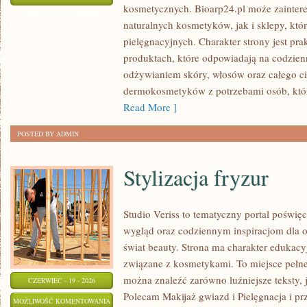
kosmetycznych. Bioarp24.pl może zainte
CIAŁA
ZOSTAŁA WYŁĄCZONA
naturalnych kosmetyków, jak i sklepy, kt
I
pielęgnacyjnych. Charakter strony jest pra
WŁOSÓW
produktach, które odpowiadają na codzien
odżywianiem skóry, włosów oraz całego cia
dermokosmetyków z potrzebami osób, któ
Read More ]
POSTED BY ADMIN
Stylizacja fryzur
Studio Veriss to tematyczny portal pośw
wygląd oraz codziennym inspiracjom dla os
świat beauty. Strona ma charakter edukacy
związane z kosmetykami. To miejsce pełne
można znaleźć zarówno luźniejsze teksty, 
CZERWIEC - 19 - 2026
Polecam Makijaż gwiazd i Pielęgnacja i p
STYLIZACJA
MOŻLIWOŚĆ KOMENTOWANIA