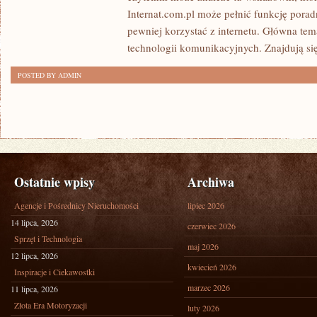
Internat.com.pl może pełnić funkcję porad
pewniej korzystać z internetu. Główna tem
technologii komunikacyjnych. Znajdują się 
POSTED BY ADMIN
Ostatnie wpisy
Archiwa
Agencje i Pośrednicy Nieruchomości
lipiec 2026
14 lipca, 2026
czerwiec 2026
Sprzęt i Technologia
maj 2026
12 lipca, 2026
kwiecień 2026
Inspiracje i Ciekawostki
marzec 2026
11 lipca, 2026
Złota Era Motoryzacji
luty 2026