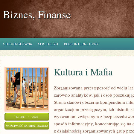
Biznes, Finanse
STRONA GŁÓWNA
SPIS TREŚCI
BLOG INTERNETOWY
Kultura i Mafia
Zorganizowana przestępczość od wielu lat
zarówno analityków, jak i osób poszukując
Strona stanowi obszerne kompendium info
organizacjom przestępczym, ich historii, s
wyzwaniom związanym z bezpieczeństwem.
LIPIEC - 4 - 2026
sposób informacyjny, koncentrując się na
KULTURA
MOŻLIWOŚĆ KOMENTOWANIA
z działalnością zorganizowanych grup prz
I
ZOSTAŁA WYŁĄCZONA