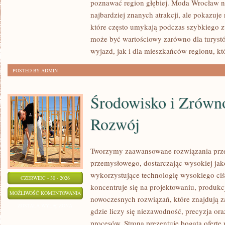
poznawać region głębiej. Moda Wrocław ni
najbardziej znanych atrakcji, ale pokazuje
które często umykają podczas szybkiego z
może być wartościowy zarówno dla turys
wyjazd, jak i dla mieszkańców regionu, kt
POSTED BY ADMIN
Środowisko i Zrów
Rozwój
Tworzymy zaawansowane rozwiązania prze
przemysłowego, dostarczając wysokiej jak
wykorzystujące technologię wysokiego ciś
CZERWIEC - 30 - 2026
koncentruje się na projektowaniu, produkc
ŚRODOWISKO
MOŻLIWOŚĆ KOMENTOWANIA
nowoczesnych rozwiązań, które znajdują z
I
ZOSTAŁA WYŁĄCZONA
gdzie liczy się niezawodność, precyzja 
ZRÓWNOWAŻONY
procesów. Strona prezentuje bogatą ofertę