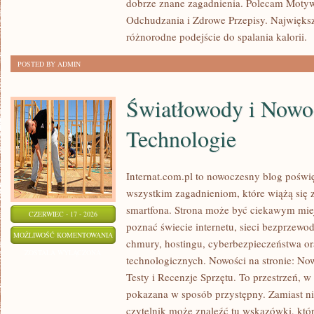
dobrze znane zagadnienia. Polecam Motyw
KALORII
Odchudzania i Zdrowe Przepisy. Największą
różnorodne podejście do spalania kalorii.
[
POSTED BY ADMIN
Światłowody i Nowo
Technologie
Internat.com.pl to nowoczesny blog poświ
wszystkim zagadnieniom, które wiążą się
smartfona. Strona może być ciekawym miej
CZERWIEC - 17 - 2026
poznać świecie internetu, sieci bezprzew
ŚWIATŁOWODY
MOŻLIWOŚĆ KOMENTOWANIA
chmury, hostingu, cyberbezpieczeństwa o
I
ZOSTAŁA WYŁĄCZONA
technologicznych. Nowości na stronie: Now
NOWOCZESNE
Testy i Recenzje Sprzętu. To przestrzeń, w
TECHNOLOGIE
pokazana w sposób przystępny. Zamiast n
czytelnik może znaleźć tu wskazówki, któ