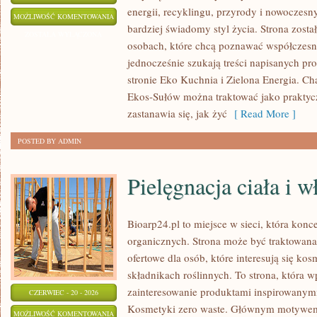
energii, recyklingu, przyrody i nowoczes
EKO
MOŻLIWOŚĆ KOMENTOWANIA
bardziej świadomy styl życia. Strona zost
W
ZOSTAŁA WYŁĄCZONA
osobach, które chcą poznawać współczesn
DOMU
jednocześnie szukają treści napisanych p
stronie Eko Kuchnia i Zielona Energia. Cha
Ekos-Sułów można traktować jako praktyc
zastanawia się, jak żyć
[ Read More ]
POSTED BY ADMIN
Pielęgnacja ciała i 
Bioarp24.pl to miejsce w sieci, która kon
organicznych. Strona może być traktowan
ofertowe dla osób, które interesują się ko
składnikach roślinnych. To strona, która w
zainteresowanie produktami inspirowanym
CZERWIEC - 20 - 2026
Kosmetyki zero waste. Głównym motywem s
PIELĘGNACJA
MOŻLIWOŚĆ KOMENTOWANIA