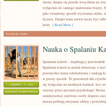
strony skupia się przede wszystkim na wiza
FRYZUR
ZOSTAŁA WYŁĄCZONA
wyłącznie do samego malowania twarzy. St
jako świadomy sposób wyrażania siebie, 
fryzury. Dzięki temu serwis może być odbi
które
[ Read More ]
POSTED BY ADMIN
Nauka o Spalaniu Ka
Spalarnia kalorii – inspirujący przewodnik
Spalarnia kalorii to portal stworzony z my
przemyśleć temat odchudzania i szukają k
w prosty sposób. To przestrzeń dla czyteln
się wyłącznie na modnych hasłach, lecz wo
CZERWIEC - 17 - 2026
szerzej: przez pryzmat psychologii. Stron
NAUKA
MOŻLIWOŚĆ KOMENTOWANIA
zainteresować zarówno osoby dopiero zaczy
O
ZOSTAŁA WYŁĄCZONA
dawna próbują utrzymać efekty i potrzebuj
SPALANIU