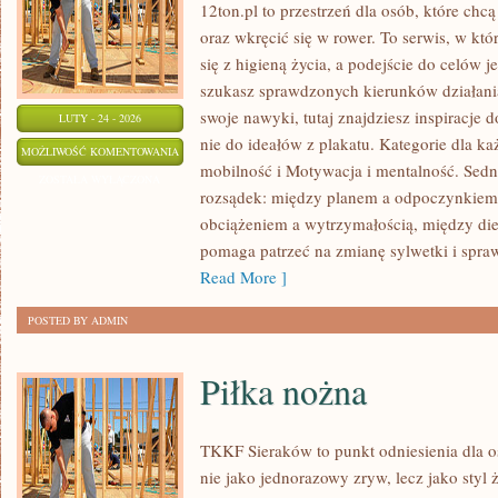
12ton.pl to przestrzeń dla osób, które ch
oraz wkręcić się w rower. To serwis, w kt
się z higieną życia, a podejście do celów j
szukasz sprawdzonych kierunków działani
swoje nawyki, tutaj znajdziesz inspiracje
LUTY - 24 - 2026
nie do ideałów z plakatu. Kategorie dla ka
YOGA
MOŻLIWOŚĆ KOMENTOWANIA
mobilność i Motywacja i mentalność. Sedn
I
ZOSTAŁA WYŁĄCZONA
rozsądek: między planem a odpoczynkiem
PILATES
obciążeniem a wytrzymałością, między die
pomaga patrzeć na zmianę sylwetki i spraw
Read More ]
POSTED BY ADMIN
Piłka nożna
TKKF Sieraków to punkt odniesienia dla os
nie jako jednorazowy zryw, lecz jako styl 