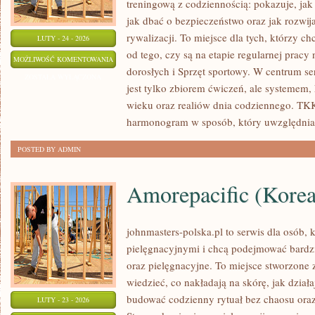
treningową z codziennością: pokazuje, ja
jak dbać o bezpieczeństwo oraz jak rozwi
rywalizacji. To miejsce dla tych, którzy ch
LUTY - 24 - 2026
od tego, czy są na etapie regularnej prac
PIŁKA
MOŻLIWOŚĆ KOMENTOWANIA
dorosłych i Sprzęt sportowy. W centrum ser
NOŻNA
ZOSTAŁA WYŁĄCZONA
jest tylko zbiorem ćwiczeń, ale systemem
wieku oraz realiów dnia codziennego. T
harmonogram w sposób, który uwzględnia
POSTED BY ADMIN
Amorepacific (Kore
johnmasters-polska.pl to serwis dla osób, k
pielęgnacyjnymi i chcą podejmować bardzi
oraz pielęgnacyjne. To miejsce stworzone z
wiedzieć, co nakładają na skórę, jak dział
budować codzienny rytuał bez chaosu or
LUTY - 23 - 2026