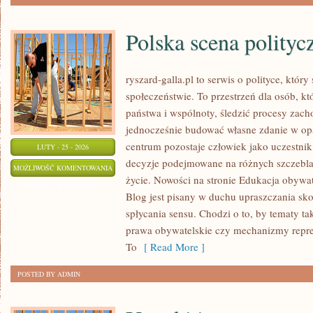
Polska scena polityc
ryszard-galla.pl to serwis o polityce, który
społeczeństwie. To przestrzeń dla osób, 
państwa i wspólnoty, śledzić procesy zac
jednocześnie budować własne zdanie w opa
centrum pozostaje człowiek jako uczestnik 
LUTY - 25 - 2026
decyzje podejmowane na różnych szczeblac
POLSKA
MOŻLIWOŚĆ KOMENTOWANIA
życie. Nowości na stronie Edukacja obywat
SCENA
ZOSTAŁA WYŁĄCZONA
Blog jest pisany w duchu upraszczania s
POLITYCZNA
spłycania sensu. Chodzi o to, by tematy ta
prawa obywatelskie czy mechanizmy repreze
To
[ Read More ]
POSTED BY ADMIN