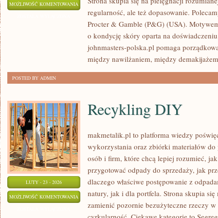
Strona skupia się na pielęgnacji rozumiane
AMOREPACIFIC
MOŻLIWOŚĆ KOMENTOWANIA
regularność, ale też dopasowanie. Polecam
(KOREA
ZOSTAŁA WYŁĄCZONA
Procter & Gamble (P&G) (USA). Motywem 
POŁUDNIOWA)
o kondycję skóry oparta na doświadczeniu,
johnmasters-polska.pl pomaga porządkować
między nawilżaniem, między demakijażem
POSTED BY ADMIN
Recykling DIY
makmetalik.pl to platforma wiedzy poświ
wykorzystania oraz zbiórki materiałów do 
osób i firm, które chcą lepiej rozumieć, jak
przygotować odpady do sprzedaży, jak prz
dlaczego właściwe postępowanie z odpada
LUTY - 23 - 2026
natury, jak i dla portfela. Strona skupia si
RECYKLING
MOŻLIWOŚĆ KOMENTOWANIA
zamienić pozornie bezużyteczne rzeczy w 
DIY
ZOSTAŁA WYŁĄCZONA
cyrkularność. Ciekawe kategorie to Segre