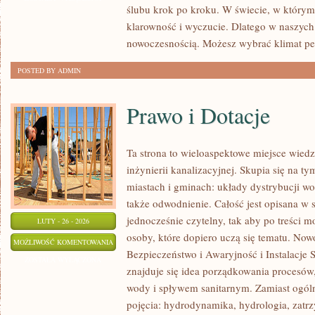
ślubu krok po kroku. W świecie, w którym d
INSPIRACJE
klarowność i wyczucie. Dlatego w naszych
I
nowoczesnością. Możesz wybrać klimat pe
POMYSŁY
POSTED BY ADMIN
Prawo i Dotacje
Ta strona to wieloaspektowe miejsce wied
inżynierii kanalizacyjnej. Skupia się na ty
miastach i gminach: układy dystrybucji wo
także odwodnienie. Całość jest opisana w 
jednocześnie czytelny, tak aby po treści m
LUTY - 26 - 2026
osoby, które dopiero uczą się tematu. Nowo
PRAWO
MOŻLIWOŚĆ KOMENTOWANIA
Bezpieczeństwo i Awaryjność i Instalacje 
I
ZOSTAŁA WYŁĄCZONA
znajduje się idea porządkowania procesów,
DOTACJE
wody i spływem sanitarnym. Zamiast ogóln
pojęcia: hydrodynamika, hydrologia, zat