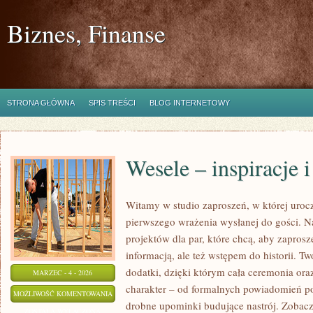
Biznes, Finanse
STRONA GŁÓWNA
SPIS TREŚCI
BLOG INTERNETOWY
Wesele – inspiracje 
Witamy w studio zaproszeń, w której urocz
pierwszego wrażenia wysłanej do gości. N
projektów dla par, które chcą, aby zaprosz
informacją, ale też wstępem do historii. T
dodatki, dzięki którym cała ceremonia ora
MARZEC - 4 - 2026
charakter – od formalnych powiadomień po
WESELE
MOŻLIWOŚĆ KOMENTOWANIA
drobne upominki budujące nastrój. Zobacz 
–
ZOSTAŁA WYŁĄCZONA