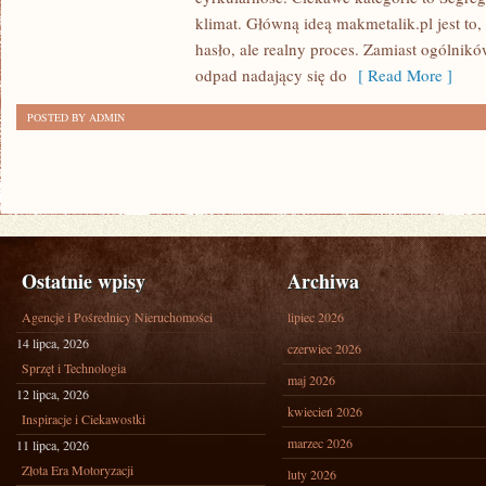
klimat. Główną ideą makmetalik.pl jest to, 
hasło, ale realny proces. Zamiast ogólnikó
odpad nadający się do
[ Read More ]
POSTED BY ADMIN
Ostatnie wpisy
Archiwa
Agencje i Pośrednicy Nieruchomości
lipiec 2026
14 lipca, 2026
czerwiec 2026
Sprzęt i Technologia
maj 2026
12 lipca, 2026
kwiecień 2026
Inspiracje i Ciekawostki
marzec 2026
11 lipca, 2026
Złota Era Motoryzacji
luty 2026