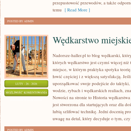
przepustowość przewodów, a także odporno
temu
[ Read More ]
POSTED BY ADMIN
Wędkarstwo miejski
Nadorsze-haller.pl to blog wędkarski, któr
których wędkarstwo jest czymś więcej ni
miejsce, w którym praktyka spotyka teori
łowić częściej i z większą satysfakcją. Je
uporządkować swoje podejście do taktyki, 
LUTY - 26 - 2026
wodzie, rybach i wędkarskich realiach, zna
WĘDKARSTWO
MOŻLIWOŚĆ KOMENTOWANIA
Nowości na stronie to Historia wędkarstw
MIEJSKIE
ZOSTAŁA WYŁĄCZONA
jest stworzona dla startujących oraz dla 
lubią szlifować technikę. Jedni docenią pr
uwagę na detal, który decyduje o tym, czy
POSTED BY ADMIN