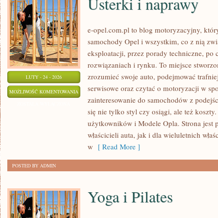
Usterki i naprawy
e-opel.com.pl to blog motoryzacyjny, któr
samochody Opel i wszystkim, co z nią zwi
eksploatacji, przez porady techniczne, po
rozwiązaniach i rynku. To miejsce stworzon
zrozumieć swoje auto, podejmować trafnie
LUTY - 24 - 2026
serwisowe oraz czytać o motoryzacji w sp
USTERKI
MOŻLIWOŚĆ KOMENTOWANIA
zainteresowanie do samochodów z podejści
I
ZOSTAŁA WYŁĄCZONA
się nie tylko styl czy osiągi, ale też koszt
NAPRAWY
użytkowników i Modele Opla. Strona jest 
właścicieli auta, jak i dla wieluletnich właś
w
[ Read More ]
POSTED BY ADMIN
Yoga i Pilates