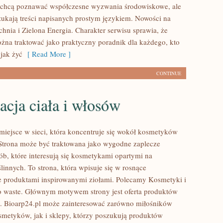
e chcą poznawać współczesne wyzwania środowiskowe, ale
zukają treści napisanych prostym językiem. Nowości na
hnia i Zielona Energia. Charakter serwisu sprawia, że
na traktować jako praktyczny poradnik dla każdego, kto
 jak żyć
[ Read More ]
CONTINUE
acja ciała i włosów
 miejsce w sieci, która koncentruje się wokół kosmetyków
Strona może być traktowana jako wygodne zaplecze
ób, które interesują się kosmetykami opartymi na
linnych. To strona, która wpisuje się w rosnące
e produktami inspirowanymi ziołami. Polecamy Kosmetyki i
o waste. Głównym motywem strony jest oferta produktów
. Bioarp24.pl może zainteresować zarówno miłośników
smetyków, jak i sklepy, którzy poszukują produktów