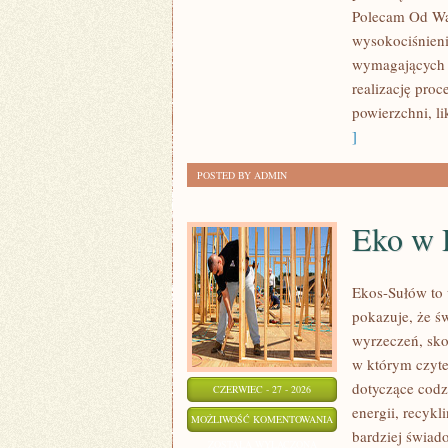
Polecam Od Was
wysokociśnieni
wymagających 
realizację pro
powierzchni, l
]
POSTED BY ADMIN
Eko w
Ekos-Sułów to 
pokazuje, że ś
wyrzeczeń, sko
w którym czyte
dotyczące cod
CZERWIEC - 27 - 2026
energii, recyk
EKO
MOŻLIWOŚĆ KOMENTOWANIA
bardziej świad
W
ZOSTAŁA WYŁĄCZONA