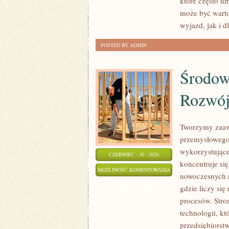
które często u
może być wart
wyjazd, jak i 
POSTED BY ADMIN
Środow
Rozwó
Tworzymy zaaw
przemysłowego,
wykorzystujące
CZERWIEC - 30 - 2026
koncentruje si
ŚRODOWISKO
MOŻLIWOŚĆ KOMENTOWANIA
nowoczesnych r
I
ZOSTAŁA WYŁĄCZONA
gdzie liczy si
ZRÓWNOWAŻONY
procesów. Stro
ROZWÓJ
technologii, k
przedsiębiorst