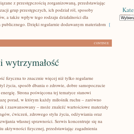
iązane z przestępczością zorganizowaną, przedstawiając
Kate
acji grup przestępczych, ich podział ról, sposoby
ów, a także wpływ tego rodzaju działalności dla
Kategorie
 publicznego. Dzięki regularnie dodawanym materiałom
[
CONTINUE
 i wytrzymałość
ść fizyczna to znacznie więcej niż tylko regularne
styl życia, sposób dbania o zdrowie, dobre samopoczucie
 energię. Strona poświęcona tej tematyce stanowi
azę porad, w którym każdy miłośnik ruchu – zarówno
jak i zaawansowany – może znaleźć wartościowe materiały
ingów, ćwiczeń, zdrowego stylu życia, odżywiania oraz
wijania własnej sprawności. Serwis koncentruje się na
u aktywności fizycznej, przedstawiając zagadnienia