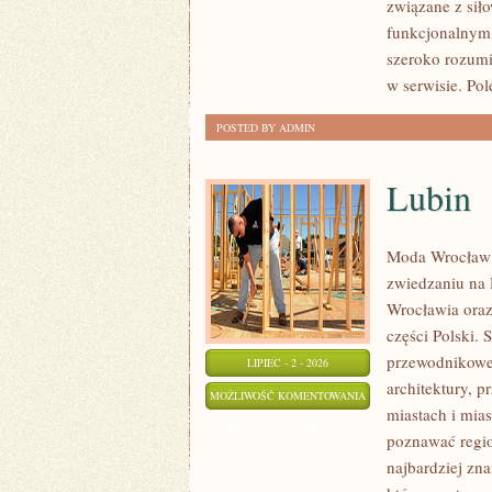
związane z siło
funkcjonalnym,
szeroko rozumi
w serwisie. Pol
POSTED BY ADMIN
Lubin
Moda Wrocław 
zwiedzaniu na
Wrocławia oraz
części Polski. 
przewodnikowe 
LIPIEC - 2 - 2026
architektury, p
LUBIN
MOŻLIWOŚĆ KOMENTOWANIA
miastach i mias
ZOSTAŁA WYŁĄCZONA
poznawać regio
najbardziej zna