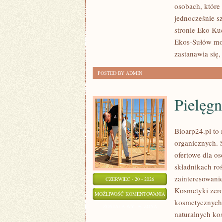
osobach, któr
DOMU
jednocześnie s
stronie Eko Kuc
Ekos-Sułów moż
zastanawia się,
POSTED BY ADMIN
Pielęgn
Bioarp24.pl to
organicznych. 
ofertowe dla os
składnikach roś
zainteresowani
CZERWIEC - 20 - 2026
Kosmetyki zer
PIELĘGNACJA
MOŻLIWOŚĆ KOMENTOWANIA
kosmetycznych
CIAŁA
ZOSTAŁA WYŁĄCZONA
naturalnych ko
I