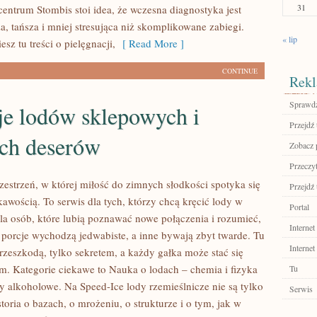
31
centrum Stombis stoi idea, że wczesna diagnostyka jest
za, tańsza i mniej stresująca niż skomplikowane zabiegi.
« lip
esz tu treści o pielęgnacji,
[ Read More ]
CONTINUE
Rekl
Sprawdź
je lodów sklepowych i
Przejdź 
ch deserów
Zobacz 
Przeczyt
zestrzeń, w której miłość do zimnych słodkości spotyka się
Przejdź 
kawością. To serwis dla tych, którzy chcą kręcić lody w
Portal
dla osób, które lubią poznawać nowe połączenia i rozumieć,
Internet
 porcje wychodzą jedwabiste, a inne bywają zbyt twarde. Tu
Internet
przeszkodą, tylko sekretem, a każdy gałka może stać się
m. Kategorie ciekawe to Nauka o lodach – chemia i fizyka
Tu
y alkoholowe. Na Speed-Ice lody rzemieślnicze nie są tylko
Serwis
toria o bazach, o mrożeniu, o strukturze i o tym, jak w