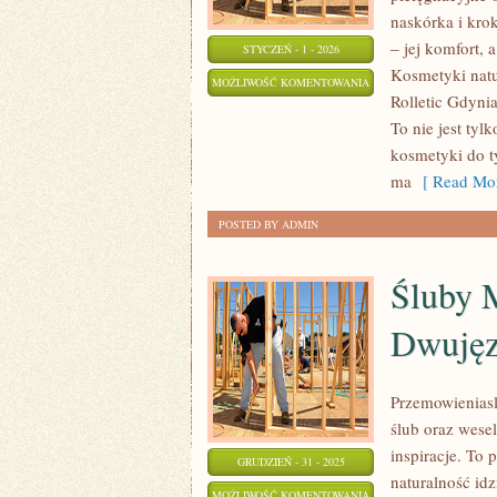
naskórka i kro
– jej komfort, 
STYCZEŃ - 1 - 2026
Kosmetyki natu
DERMOKOSMETYKI
MOŻLIWOŚĆ KOMENTOWANIA
Rolletic Gdynia
ZOSTAŁA WYŁĄCZONA
To nie jest tyl
kosmetyki do ty
ma
[ Read Mor
POSTED BY ADMIN
Śluby 
Dwujęz
Przemowieniasl
ślub oraz wesel
inspiracje. To 
GRUDZIEŃ - 31 - 2025
naturalność id
ŚLUBY
MOŻLIWOŚĆ KOMENTOWANIA