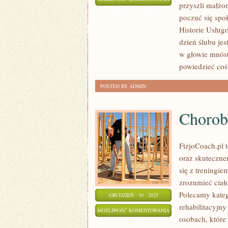
przyszli małżo
MIĘDZYNARODOWE
ZOSTAŁA WYŁĄCZONA
poczuć się spok
I
Historie Usług
DWUJĘZYCZNE
dzień ślubu je
w głowie mnóst
powiedzieć coś
POSTED BY ADMIN
Chorob
FizjoCoach.pl t
oraz skuteczne
się z treningie
zrozumieć ciał
Polecamy kateg
GRUDZIEŃ - 30 - 2025
rehabilitacyjny
CHOROBY
MOŻLIWOŚĆ KOMENTOWANIA
osobach, które 
I
ZOSTAŁA WYŁĄCZONA