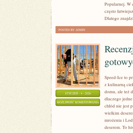
Popularnej. W 
często łatwiejs
Dlatego znajdzi
POSTED BY ADMIN
Recenz
gotowy
Speed-Ice to pr
z kulinarną cie
domu, ale też 
STYCZEŃ - 4 - 2026
dlaczego jedne
RECENZJE
MOŻLIWOŚĆ KOMENTOWANIA
chłód nie jest 
LODÓW
ZOSTAŁA WYŁĄCZONA
wielkim desere
SKLEPOWYCH
mrożenia i Lod
I
deserem. To his
GOTOWYCH