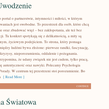
 Uwodzenie
 portal o partnerstwie, intymności i miłości, w którym
iwaniach jest swobodne. To przestrzeń dla osób, które chcą
ie oraz zbudować więź – bez zakłopotania, ale też bez
ji. Tu konkret spotykają się z delikatnością, a mity są
nym, życiowym podejściem. To strona, który pomaga
 między ludźmi bywa złożone: pierwsze randki, fascynację,
 kryzysy, nieporozumienia, oddalenie i pożegnania.
rzypomina, że udany związek nie jest cudem, tylko pracą,
 się autentyczność oraz nawyki. Polecamy Psychologia
Porady. W centrum tej przestrzeni stoi porozumienie. Bo
a
[ Read More ]
CONTINUE
na Światowa