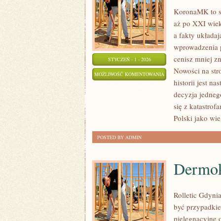
KoronaMK to st
aż po XXI wiek
a fakty układaj
wprowadzenia p
cenisz mniej z
STYCZEŃ - 1 - 2026
Nowości na str
II
MOŻLIWOŚĆ KOMENTOWANIA
historii jest n
WOJNA
ZOSTAŁA WYŁĄCZONA
decyzja jedneg
ŚWIATOWA
się z katastro
Polski jako wi
POSTED BY ADMIN
Dermok
Rolletic Gdynia
być przypadkiem
pielęgnacyjne 