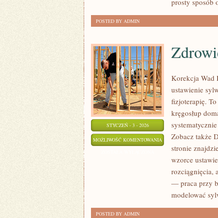
prosty sposób o
DESERÓW
POSTED BY ADMIN
Zdrowi
Korekcja Wad P
ustawienie syl
fizjoterapię. T
kręgosłup domag
systematycznie
STYCZEŃ - 3 - 2026
Zobacz także D
ZDROWIE
MOŻLIWOŚĆ KOMENTOWANIA
stronie znajdzi
MĘŻCZYZN
ZOSTAŁA WYŁĄCZONA
wzorce ustawien
rozciągnięcia,
— praca przy b
modelować syl
POSTED BY ADMIN