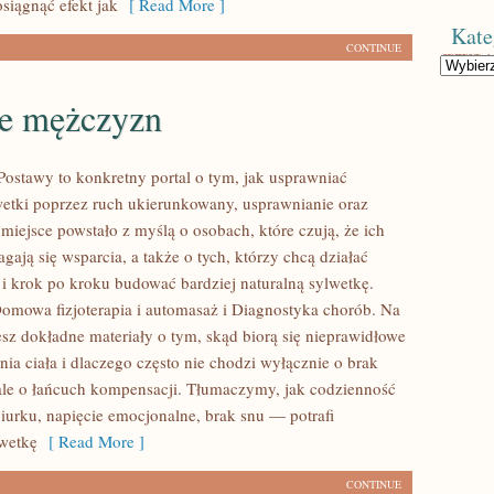
siągnąć efekt jak
[ Read More ]
Kate
CONTINUE
Kategorie
e mężczyzn
ostawy to konkretny portal o tym, jak usprawniać
wetki poprzez ruch ukierunkowany, usprawnianie oraz
o miejsce powstało z myślą o osobach, które czują, że ich
ają się wsparcia, a także o tych, którzy chcą działać
 i krok po kroku budować bardziej naturalną sylwetkę.
omowa fizjoterapia i automasaż i Diagnostyka chorób. Na
esz dokładne materiały o tym, skąd biorą się nieprawidłowe
ia ciała i dlaczego często nie chodzi wyłącznie o brak
 ale o łańcuch kompensacji. Tłumaczymy, jak codzienność
iurku, napięcie emocjonalne, brak snu — potrafi
wetkę
[ Read More ]
CONTINUE