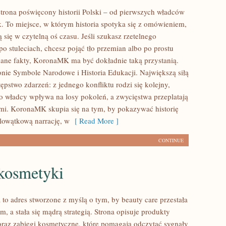
rona poświęcony historii Polski – od pierwszych władców
. To miejsce, w którym historia spotyka się z omówieniem,
ą się w czytelną oś czasu. Jeśli szukasz rzetelnego
o stuleciach, chcesz pojąć tło przemian albo po prostu
nane fakty, KoronaMK ma być dokładnie taką przystanią.
onie Symbole Narodowe i Historia Edukacji. Największą siłą
astępstwo zdarzeń: z jednego konfliktu rodzi się kolejny,
o władcy wpływa na losy pokoleń, a zwycięstwa przeplatają
fami. KoronaMK skupia się na tym, by pokazywać historię
elowątkową narrację, w
[ Read More ]
CONTINUE
osmetyki
 to adres stworzone z myślą o tym, by beauty care przestała
, a stała się mądrą strategią. Strona opisuje produkty
oraz zabiegi kosmetyczne, które pomagają odczytać sygnały