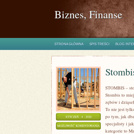
Biznes, Finanse
STRONA GŁÓWNA
SPIS TREŚCI
BLOG INT
Stombi
STOMBIS – stom
Stombis to mie
zębów i dziąse
To nie jest ty
po tym, jak db
STYCZEŃ - 4 - 2026
specjalisty i j
STOMBIS
MOŻLIWOŚĆ KOMENTOWANIA
kategorie to M
ZOSTAŁA WYŁĄCZONA