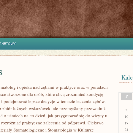
ERNETOWY
s
Kale
atolog i opieka nad zębami w praktyce oraz w poradach
jsce stworzone dla osób, które chcą zrozumieć kondycję
P
ł i podejmować lepsze decyzje w temacie leczenia zębów.
lko zbiór luźnych wskazówek, ale przemyślany przewodnik
3
ać o uśmiech na co dzień, jak przygotować się do wizyty u
10
ak rozróżniać praktyczne zalecenia od półprawd. Ciekawe
17
ateriały Stomatologiczne i Stomatologia w Kulturze
24