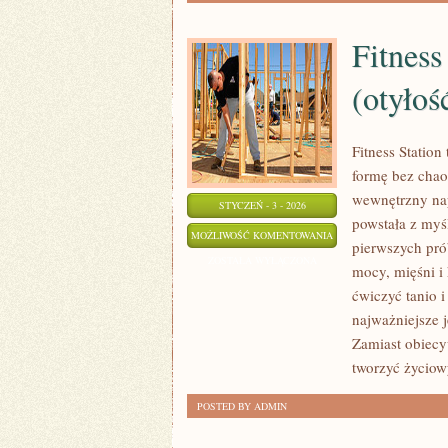
Fitness
(otyłoś
Fitness Station
formę bez chaos
wewnętrzny nap
STYCZEŃ - 3 - 2026
powstała z myś
FITNESS
MOŻLIWOŚĆ KOMENTOWANIA
pierwszych pró
A
ZOSTAŁA WYŁĄCZONA
mocy, mięśni i
CHOROBY
ćwiczyć tanio 
CYWILIZACYJNE
najważniejsze j
(OTYŁOŚĆ,
Zamiast obiecy
CUKRZYCA,
tworzyć życiow
NADCIŚNIENIE)
POSTED BY ADMIN