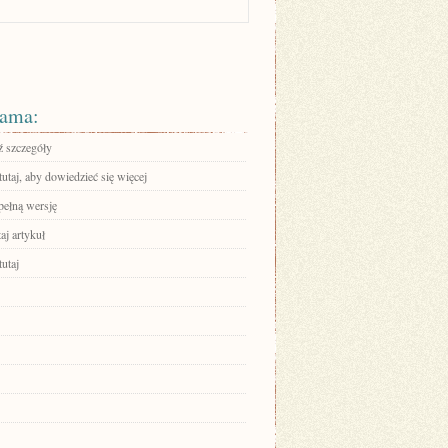
ama:
 szczegóły
tutaj, aby dowiedzieć się więcej
pełną wersję
aj artykuł
tutaj