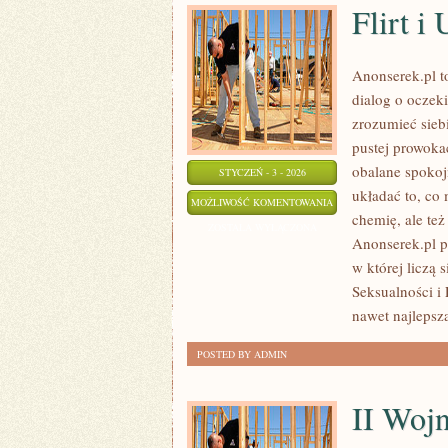
Flirt i
Anonserek.pl to
dialog o oczek
zrozumieć sieb
pustej prowokac
obalane spokoj
STYCZEŃ - 3 - 2026
układać to, co
FLIRT
MOŻLIWOŚĆ KOMENTOWANIA
chemię, ale też
I
ZOSTAŁA WYŁĄCZONA
Anonserek.pl p
UWODZENIE
w której liczą
Seksualności i 
nawet najlepsz
POSTED BY ADMIN
II Woj