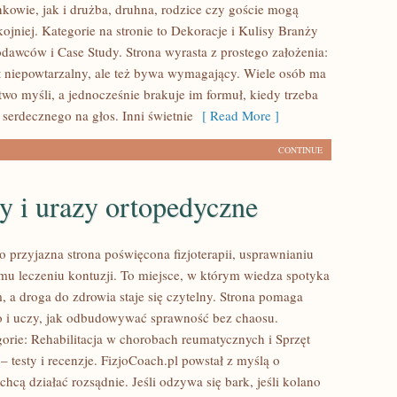
nkowie, jak i drużba, druhna, rodzice czy goście mogą
ojniej. Kategorie na stronie to Dekoracje i Kulisy Branży
odawców i Case Study. Strona wyrasta z prostego założenia:
st niepowtarzalny, ale też bywa wymagający. Wiele osób ma
wo myśli, a jednocześnie brakuje im formuł, kiedy trzeba
 serdecznego na głos. Inni świetnie
[ Read More ]
CONTINUE
y i urazy ortopedyczne
o przyjazna strona poświęcona fizjoterapii, usprawnianiu
mu leczeniu kontuzji. To miejsce, w którym wiedza spotyka
m, a droga do zdrowia staje się czytelny. Strona pomaga
o i uczy, jak odbudowywać sprawność bez chaosu.
orie: Rehabilitacja w chorobach reumatycznych i Sprzęt
 – testy i recenzje. FizjoCoach.pl powstał z myślą o
chcą działać rozsądnie. Jeśli odzywa się bark, jeśli kolano