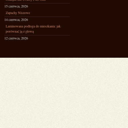
15 czerwca, 2026
Zapachy Niszowe
14 czerwca, 2026
Laminowana podłoga do mieszkania: jak
porównać ją z głową
12 czerwca, 2026