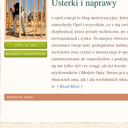
Usterki i naprawy
e-opel.com.pl to blog motoryzacyjny, któr
samochody Opel i wszystkim, co z nią zwi
eksploatacji, przez porady techniczne, po
rozwiązaniach i rynku. To miejsce stworzon
zrozumieć swoje auto, podejmować trafnie
LUTY - 24 - 2026
serwisowe oraz czytać o motoryzacji w sp
USTERKI
MOŻLIWOŚĆ KOMENTOWANIA
zainteresowanie do samochodów z podejści
I
ZOSTAŁA WYŁĄCZONA
się nie tylko styl czy osiągi, ale też koszt
NAPRAWY
użytkowników i Modele Opla. Strona jest 
właścicieli auta, jak i dla wieluletnich właś
w
[ Read More ]
POSTED BY ADMIN