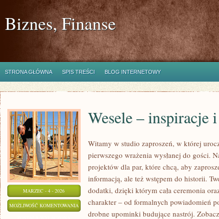
Biznes, Finanse
STRONA GŁÓWNA
SPIS TREŚCI
BLOG INTERNETOWY
Wesele – inspiracje 
Witamy w studio zaproszeń, w której urocz
pierwszego wrażenia wysłanej do gości. N
projektów dla par, które chcą, aby zaprosz
informacją, ale też wstępem do historii. T
dodatki, dzięki którym cała ceremonia ora
MARZEC - 4 - 2026
charakter – od formalnych powiadomień po
WESELE
MOŻLIWOŚĆ KOMENTOWANIA
drobne upominki budujące nastrój. Zobacz 
–
ZOSTAŁA WYŁĄCZONA