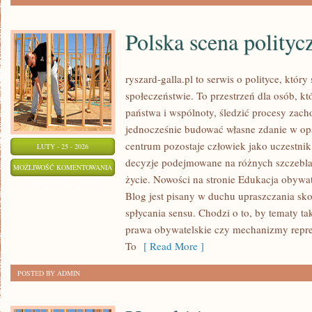
Polska scena polityc
ryszard-galla.pl to serwis o polityce, który
społeczeństwie. To przestrzeń dla osób, 
państwa i wspólnoty, śledzić procesy zac
jednocześnie budować własne zdanie w opa
centrum pozostaje człowiek jako uczestnik 
LUTY - 25 - 2026
decyzje podejmowane na różnych szczeblac
POLSKA
MOŻLIWOŚĆ KOMENTOWANIA
życie. Nowości na stronie Edukacja obywat
SCENA
ZOSTAŁA WYŁĄCZONA
Blog jest pisany w duchu upraszczania s
POLITYCZNA
spłycania sensu. Chodzi o to, by tematy ta
prawa obywatelskie czy mechanizmy repreze
To
[ Read More ]
POSTED BY ADMIN