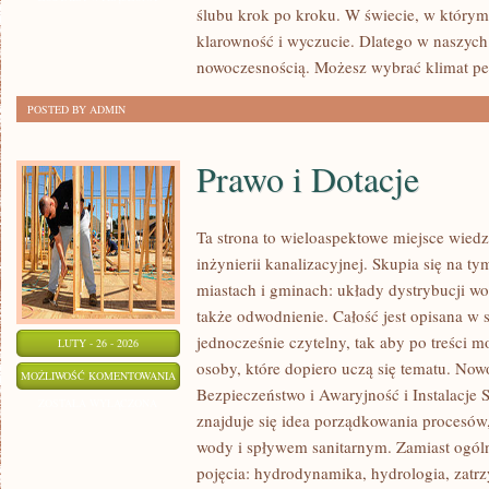
ślubu krok po kroku. W świecie, w którym d
INSPIRACJE
klarowność i wyczucie. Dlatego w naszych
I
nowoczesnością. Możesz wybrać klimat pe
POMYSŁY
POSTED BY ADMIN
Prawo i Dotacje
Ta strona to wieloaspektowe miejsce wied
inżynierii kanalizacyjnej. Skupia się na ty
miastach i gminach: układy dystrybucji wo
także odwodnienie. Całość jest opisana w 
jednocześnie czytelny, tak aby po treści m
LUTY - 26 - 2026
osoby, które dopiero uczą się tematu. Nowo
PRAWO
MOŻLIWOŚĆ KOMENTOWANIA
Bezpieczeństwo i Awaryjność i Instalacje 
I
ZOSTAŁA WYŁĄCZONA
znajduje się idea porządkowania procesów,
DOTACJE
wody i spływem sanitarnym. Zamiast ogóln
pojęcia: hydrodynamika, hydrologia, zat