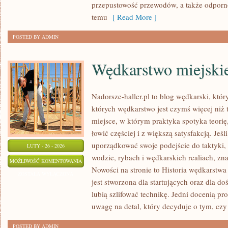
przepustowość przewodów, a także odporno
temu
[ Read More ]
POSTED BY ADMIN
Wędkarstwo miejski
Nadorsze-haller.pl to blog wędkarski, któr
których wędkarstwo jest czymś więcej ni
miejsce, w którym praktyka spotyka teori
łowić częściej i z większą satysfakcją. Je
uporządkować swoje podejście do taktyki, 
LUTY - 26 - 2026
wodzie, rybach i wędkarskich realiach, zna
WĘDKARSTWO
MOŻLIWOŚĆ KOMENTOWANIA
Nowości na stronie to Historia wędkarstw
MIEJSKIE
ZOSTAŁA WYŁĄCZONA
jest stworzona dla startujących oraz dla 
lubią szlifować technikę. Jedni docenią pr
uwagę na detal, który decyduje o tym, czy
POSTED BY ADMIN