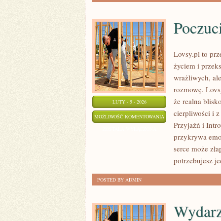
Poczuci
Lovsy.pl to prz
życiem i przek
wrażliwych, al
rozmowę. Lovsy
że realna blisk
LUTY - 5 - 2026
cierpliwości i
POCZUCIE
MOŻLIWOŚĆ KOMENTOWANIA
Przyjaźń i Intr
SENSU
ZOSTAŁA WYŁĄCZONA
przykrywa emoc
I
serce może zła
CEL
potrzebujesz je
ŻYCIA
POSTED BY ADMIN
Wydarze