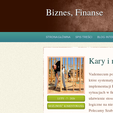
Biznes, Finanse
STRONA GŁÓWNA
SPIS TREŚCI
BLOG INT
Kary i 
Vademecum po 
które systemat
implementacji 
sytuacjach w fi
ułatwienie sto
LUTY - 7 - 2026
logiczne na ni
KARY
MOŻLIWOŚĆ KOMENTOWANIA
Polecamy Szabl
I
ZOSTAŁA WYŁĄCZONA