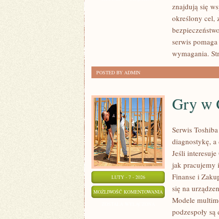
znajdują się w
NARUSZENIA
określony cel, 
bezpieczeństwo
serwis pomaga 
wymagania. St
POSTED BY ADMIN
Gry w 
Serwis Toshiba
diagnostykę, a
Jeśli interesuj
jak pracujemy 
Finanse i Zaku
LUTY - 7 - 2026
się na urządzen
GRY
MOŻLIWOŚĆ KOMENTOWANIA
Modele multimed
W
ZOSTAŁA WYŁĄCZONA
podzespoły są d
CHMURZE