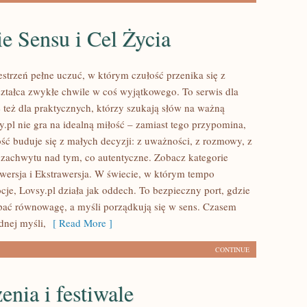
e Sensu i Cel Życia
estrzeń pełne uczuć, w którym czułość przenika się z
ształca zwykłe chwile w coś wyjątkowego. To serwis dla
e też dla praktycznych, którzy szukają słów na ważną
.pl nie gra na idealną miłość – zamiast tego przypomina,
ość buduje się z małych decyzji: z uważności, z rozmowy, z
 z zachwytu nad tym, co autentyczne. Zobacz kategorie
owersja i Ekstrawersja. W świecie, w którym tempo
je, Lovsy.pl działa jak oddech. To bezpieczny port, gdzie
pać równowagę, a myśli porządkują się w sens. Czasem
dnej myśli,
[ Read More ]
CONTINUE
nia i festiwale