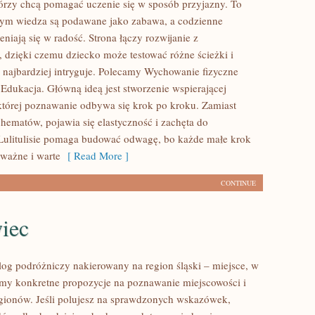
órzy chcą pomagać uczenie się w sposób przyjazny. To
rym wiedza są podawane jako zabawa, a codzienne
niają się w radość. Strona łączy rozwijanie z
 dzięki czemu dziecko może testować różne ścieżki i
o najbardziej intryguje. Polecamy Wychowanie fizyczne
 Edukacja. Główną ideą jest stworzenie wspierającej
 której poznawanie odbywa się krok po kroku. Zamiast
hematów, pojawia się elastyczność i zachęta do
 Lulitulisie pomaga budować odwagę, bo każde małe krok
 ważne i warte
[ Read More ]
CONTINUE
iec
blog podróżniczy nakierowany na region śląski – miejsce, w
my konkretne propozycje na poznawanie miejscowości i
egionów. Jeśli polujesz na sprawdzonych wskazówek,