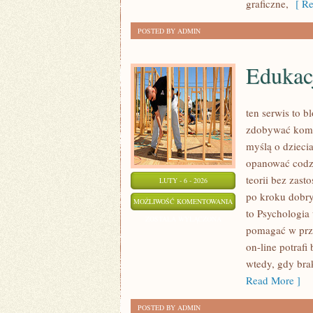
graficzne,
[ Re
POSTED BY ADMIN
Edukac
ten serwis to 
zdobywać kompe
myślą o dzieci
opanować codzie
teorii bez zast
LUTY - 6 - 2026
po kroku dobr
EDUKACJA
MOŻLIWOŚĆ KOMENTOWANIA
to Psychologia 
WŁĄCZAJĄCA
ZOSTAŁA WYŁĄCZONA
pomagać w prze
I
on-line potraf
SEN
wtedy, gdy brak
Read More ]
POSTED BY ADMIN