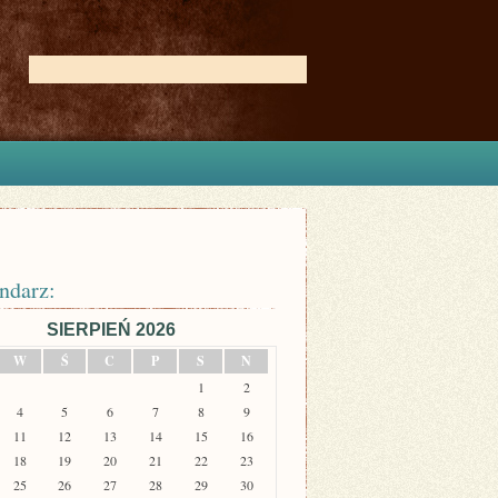
ndarz:
SIERPIEŃ 2026
W
Ś
C
P
S
N
1
2
4
5
6
7
8
9
11
12
13
14
15
16
18
19
20
21
22
23
25
26
27
28
29
30