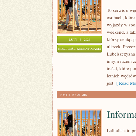
To serwis o wę
osobach, które
wyjazdy w sposó
weekend, a tak
którzy cenią sp
LUTY - 5 - 2026
uliczek. Przecz
WYDARZENIA
MOŻLIWOŚĆ KOMENTOWANIA
Lubelszczyzna 
I
ZOSTAŁA WYŁĄCZONA
innym razem za
FESTIWALE
treści, które p
letnich wędró
jest
[ Read Mor
POSTED BY ADMIN
Inform
Lulitulisie to 