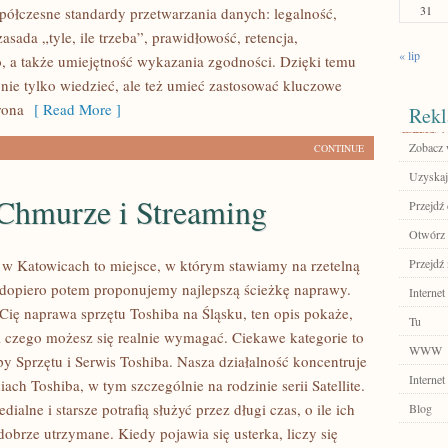
31
spółczesne standardy przetwarzania danych: legalność,
zasada „tyle, ile trzeba”, prawidłowość, retencja,
« lip
, a także umiejętność wykazania zgodności. Dzięki temu
nie tylko wiedzieć, ale też umieć zastosować kluczowe
rona
[ Read More ]
Rekl
Zobacz 
CONTINUE
Uzyskaj
Chmurze i Streaming
Przejdź 
Otwórz 
 w Katowicach to miejsce, w którym stawiamy na rzetelną
Przejdź 
 dopiero potem proponujemy najlepszą ścieżkę naprawy.
Internet
e Cię naprawa sprzętu Toshiba na Śląsku, ten opis pokaże,
Tu
i czego możesz się realnie wymagać. Ciekawe kategorie to
WWW
py Sprzętu i Serwis Toshiba. Nasza działalność koncentruje
Internet
iach Toshiba, w tym szczególnie na rodzinie serii Satellite.
ialne i starsze potrafią służyć przez długi czas, o ile ich
Blog
obrze utrzymane. Kiedy pojawia się usterka, liczy się