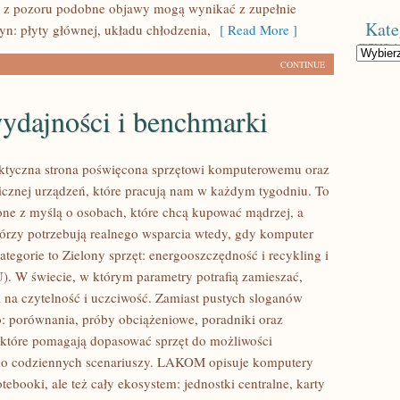
o z pozoru podobne objawy mogą wynikać z zupełnie
Kate
yn: płyty głównej, układu chłodzenia,
[ Read More ]
Kategorie
CONTINUE
ydajności i benchmarki
tyczna strona poświęcona sprzętowi komputerowemu oraz
icznej urządzeń, które pracują nam w każdym tygodniu. To
one z myślą o osobach, które chcą kupować mądrzej, a
którzy potrzebują realnego wsparcia wtedy, gdy komputer
ategorie to Zielony sprzęt: energooszczędność i recykling i
). W świecie, w którym parametry potrafią zamieszać,
a czytelność i uczciwość. Zamiast pustych sloganów
o: porównania, próby obciążeniowe, poradniki oraz
które pomagają dopasować sprzęt do możliwości
 do codziennych scenariuszy. LAKOM opisuje komputery
otebooki, ale też cały ekosystem: jednostki centralne, karty