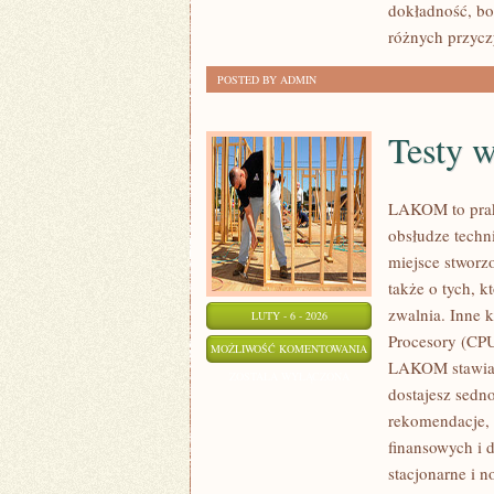
dokładność, b
I
różnych przycz
STREAMING
POSTED BY ADMIN
Testy w
LAKOM to prak
obsłudze techn
miejsce stworz
także o tych, 
zwalnia. Inne k
LUTY - 6 - 2026
Procesory (CPU
TESTY
MOŻLIWOŚĆ KOMENTOWANIA
LAKOM stawia n
WYDAJNOŚCI
ZOSTAŁA WYŁĄCZONA
dostajesz sedn
I
rekomendacje, 
BENCHMARKI
finansowych i
stacjonarne i n