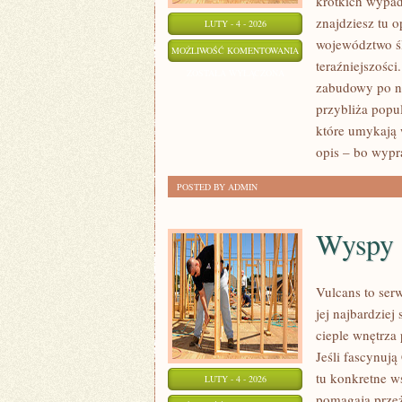
krótkich wypad
znajdziesz tu o
LUTY - 4 - 2026
województwo śl
SOSNOWIEC
MOŻLIWOŚĆ KOMENTOWANIA
teraźniejszości
ZOSTAŁA WYŁĄCZONA
zabudowy po na
przybliża popul
które umykają w
opis – bo wypr
POSTED BY ADMIN
Wyspy
Vulcans to ser
jej najbardziej
cieple wnętrza 
Jeśli fascynuj
tu konkretne w
LUTY - 4 - 2026
pomagają przeż