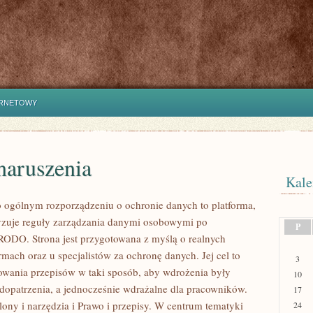
ERNETOWY
naruszenia
Kale
ogólnym rozporządzeniu o ochronie danych to platforma,
yzuje reguły zarządzania danymi osobowymi po
P
RODO. Strona jest przygotowana z myślą o realnych
rmach oraz u specjalistów za ochronę danych. Jej cel to
3
sowania przepisów w taki sposób, aby wdrożenia były
10
edopatrzenia, a jednocześnie wdrażalne dla pracowników.
17
ony i narzędzia i Prawo i przepisy. W centrum tematyki
24