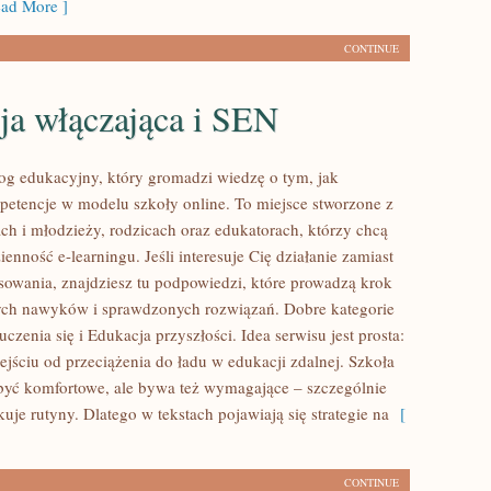
ad More ]
CONTINUE
ja włączająca i SEN
blog edukacyjny, który gromadzi wiedzę o tym, jak
tencje w modelu szkoły online. To miejsce stworzone z
ach i młodzieży, rodzicach oraz edukatorach, którzy chcą
nność e-learningu. Jeśli interesuje Cię działanie zamiast
osowania, znajdziesz tu podpowiedzi, które prowadzą krok
ych nawyków i sprawdzonych rozwiązań. Dobre kategorie
uczenia się i Edukacja przyszłości. Idea serwisu jest prosta:
jściu od przeciążenia do ładu w edukacji zdalnej. Szkoła
i być komfortowe, ale bywa też wymagające – szczególnie
uje rutyny. Dlatego w tekstach pojawiają się strategie na
[
CONTINUE