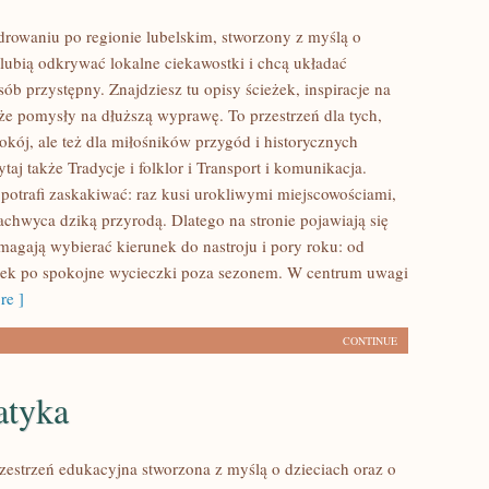
drowaniu po regionie lubelskim, stworzony z myślą o
 lubią odkrywać lokalne ciekawostki i chcą układać
b przystępny. Znajdziesz tu opisy ścieżek, inspiracje na
że pomysły na dłuższą wyprawę. To przestrzeń dla tych,
okój, ale też dla miłośników przygód i historycznych
ytaj także Tradycje i folklor i Transport i komunikacja.
potrafi zaskakiwać: raz kusi urokliwymi miejscowościami,
chwyca dziką przyrodą. Dlatego na stronie pojawiają się
omagają wybierać kierunek do nastroju i pory roku: od
wek po spokojne wycieczki poza sezonem. W centrum uwagi
e ]
CONTINUE
atyka
przestrzeń edukacyjna stworzona z myślą o dzieciach oraz o