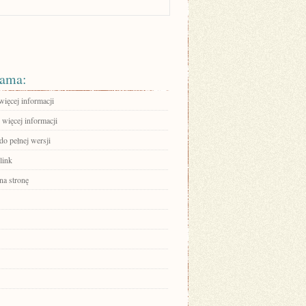
ama:
więcej informacji
 więcej informacji
do pełnej wersji
link
na stronę