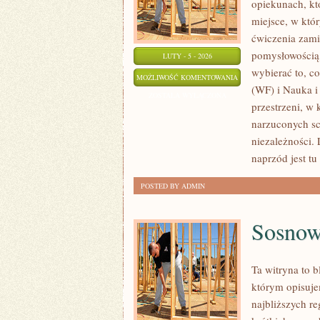
opiekunach, kt
miejsce, w któ
ćwiczenia zamie
pomysłowością,
LUTY - 5 - 2026
wybierać to, c
INFORMATYKA
MOŻLIWOŚĆ KOMENTOWANIA
(WF) i Nauka i
ZOSTAŁA WYŁĄCZONA
przestrzeni, w
narzuconych sc
niezależności.
naprzód jest tu
POSTED BY ADMIN
Sosnow
Ta witryna to 
którym opisuje
najbliższych r