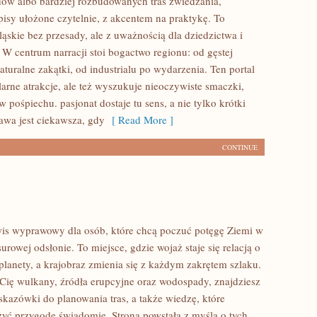
ów albo bardziej rozbudowanych tras zwiedzania,
pisy ułożone czytelnie, z akcentem na praktykę. To
ąskie bez przesady, ale z uważnością dla dziedzictwa i
. W centrum narracji stoi bogactwo regionu: od gęstej
turalne zakątki, od industrialu po wydarzenia. Ten portal
arne atrakcje, ale też wyszukuje nieoczywiste smaczki,
 pośpiechu. pasjonat dostaje tu sens, a nie tylko krótki
awa jest ciekawsza, gdy
[ Read More ]
CONTINUE
wis wyprawowy dla osób, które chcą poczuć potęgę Ziemi w
 surowej odsłonie. To miejsce, gdzie wojaż staje się relacją o
planety, a krajobraz zmienia się z każdym zakrętem szlaku.
ą Cię wulkany, źródła erupcyjne oraz wodospady, znajdziesz
skazówki do planowania tras, a także wiedzę, które
yć przygodę świadomie. Strona powstała z myślą o tych,