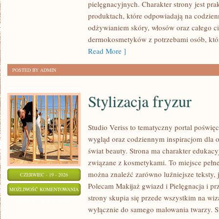
pielęgnacyjnych. Charakter strony jest pra
WŁOSÓW
produktach, które odpowiadają na codzien
odżywianiem skóry, włosów oraz całego cia
dermokosmetyków z potrzebami osób, któ
Read More ]
POSTED BY ADMIN
Stylizacja fryzur
Studio Veriss to tematyczny portal pośw
wygląd oraz codziennym inspiracjom dla os
świat beauty. Strona ma charakter edukacy
związane z kosmetykami. To miejsce pełne
można znaleźć zarówno luźniejsze teksty, 
CZERWIEC - 19 - 2026
Polecam Makijaż gwiazd i Pielęgnacja i p
STYLIZACJA
MOŻLIWOŚĆ KOMENTOWANIA
strony skupia się przede wszystkim na wiza
FRYZUR
ZOSTAŁA WYŁĄCZONA
wyłącznie do samego malowania twarzy. St