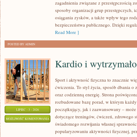
zagadnienia związane z przestępczością z
sposoby organizacji grup przestępczych, ic
osiągania zysków, a także wpływ tego rodz
bezpieczeństwa publicznego. Dzięki regu
Read More ]
POSTED BY ADMIN
Kardio i wytrzymało
Sport i aktywność fizyczna to znacznie wię
ćwiczenia. To styl życia, sposób dbania o
oraz codzienną energię. Strona poświęcona
rozbudowane bazę porad, w którym każdy
początkujący, jak i zaawansowany – może 
LIPIEC - 3 - 2026
dotyczące treningów, ćwiczeń, zdrowego st
KARDIO
MOŻLIWOŚĆ KOMENTOWANIA
świadomego rozwijania własnej sprawności
I
ZOSTAŁA WYŁĄCZONA
popularyzowaniu aktywności fizycznej, pr
WYTRZYMAŁOŚĆ