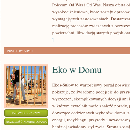
Polecam Od Was i Od Was. Nasza oferta o
wysokociśnieniowe, które zostały opracow
wymagających zastosowaniach. Dostarczam
realizację procesów związanych z oczysz
powierzchni, likwidacją starych powłok o
]
POSTED BY ADMIN
Eko w Domu
Ekos-Sułów to wartościowy portal poświęco
pokazuje, że świadome podejście do przyr
wyrzeczeń, skomplikowanych decyzji ani 
w którym czytelnik może znaleźć porady, p
dotyczące codziennych wyborów, domu, z
CZERWIEC - 27 - 2026
energii, recyklingu, przyrody i nowoczes
EKO
MOŻLIWOŚĆ KOMENTOWANIA
bardziej świadomy styl życia. Strona zost
W
ZOSTAŁA WYŁĄCZONA