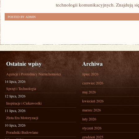
technologii komunikacyjnych. Znajdują się 
POSTED BY ADMIN
Ostatnie wpisy
Archiwa
Agencje i Pośrednicy Nieruchomości
lipiec 2026
14 lipca, 2026
czerwiec 2026
Sprzęt i Technologia
maj 2026
12 lipca, 2026
kwiecień 2026
Inspiracje i Ciekawostki
marzec 2026
11 lipca, 2026
Złota Era Motoryzacji
luty 2026
10 lipca, 2026
styczeń 2026
Poradniki Budowlane
grudzień 2025