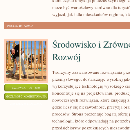
które często umykają podczas szybkiego z
może być wartościowy zarówno dla turys
wyjazd, jak i dla mieszkańców regionu, kt
POSTED BY ADMIN
Środowisko i Zrów
Rozwój
Tworzymy zaawansowane rozwiązania prze
przemysłowego, dostarczając wysokiej jak
wykorzystujące technologię wysokiego ciś
CZERWIEC - 30 - 2026
koncentruje się na projektowaniu, produkc
ŚRODOWISKO
MOŻLIWOŚĆ KOMENTOWANIA
nowoczesnych rozwiązań, które znajdują z
I
ZOSTAŁA WYŁĄCZONA
gdzie liczy się niezawodność, precyzja 
ZRÓWNOWAŻONY
procesów. Strona prezentuje bogatą ofertę
ROZWÓJ
technologii, które odpowiadają na potrze
przedsiębiorstw poszukujących niezawodn