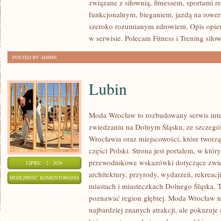
związane z siłownią, fitnessem, sportami r
funkcjonalnym, bieganiem, jazdą na rowerz
szeroko rozumianym zdrowiem. Opis opier
w serwisie. Polecam Fitness i Trening siło
POSTED BY ADMIN
Lubin
Moda Wrocław to rozbudowany serwis int
zwiedzaniu na Dolnym Śląsku, ze szczeg
Wrocławia oraz miejscowości, które tworz
części Polski. Strona jest portalem, w kt
przewodnikowe wskazówki dotyczące zwiedz
LIPIEC - 2 - 2026
architektury, przyrody, wydarzeń, rekreac
LUBIN
MOŻLIWOŚĆ KOMENTOWANIA
miastach i miasteczkach Dolnego Śląska. To
ZOSTAŁA WYŁĄCZONA
poznawać region głębiej. Moda Wrocław ni
najbardziej znanych atrakcji, ale pokazuje