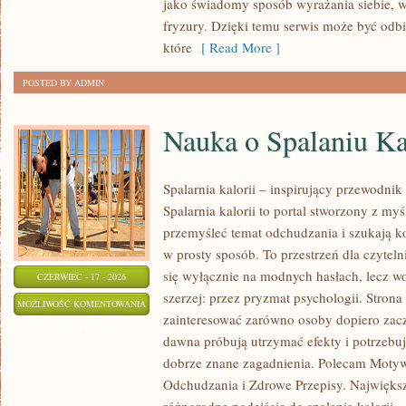
jako świadomy sposób wyrażania siebie, 
fryzury. Dzięki temu serwis może być odbi
które
[ Read More ]
POSTED BY ADMIN
Nauka o Spalaniu Ka
Spalarnia kalorii – inspirujący przewodnik
Spalarnia kalorii to portal stworzony z my
przemyśleć temat odchudzania i szukają k
w prosty sposób. To przestrzeń dla czyteln
się wyłącznie na modnych hasłach, lecz wo
CZERWIEC - 17 - 2026
szerzej: przez pryzmat psychologii. Stron
NAUKA
MOŻLIWOŚĆ KOMENTOWANIA
zainteresować zarówno osoby dopiero zaczy
O
ZOSTAŁA WYŁĄCZONA
dawna próbują utrzymać efekty i potrzebuj
SPALANIU
dobrze znane zagadnienia. Polecam Motyw
KALORII
Odchudzania i Zdrowe Przepisy. Największą