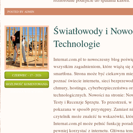
różnorodne podejście do spalania kalorii.
[
POSTED BY ADMIN
Światłowody i Nowo
Technologie
Internat.com.pl to nowoczesny blog poświ
wszystkim zagadnieniom, które wiążą się
smartfona. Strona może być ciekawym miej
CZERWIEC - 17 - 2026
poznać świecie internetu, sieci bezprzew
ŚWIATŁOWODY
MOŻLIWOŚĆ KOMENTOWANIA
chmury, hostingu, cyberbezpieczeństwa o
I
ZOSTAŁA WYŁĄCZONA
technologicznych. Nowości na stronie: Now
NOWOCZESNE
Testy i Recenzje Sprzętu. To przestrzeń, w
TECHNOLOGIE
pokazana w sposób przystępny. Zamiast n
czytelnik może znaleźć tu wskazówki, któ
Internat.com.pl może pełnić funkcję porad
pewniej korzystać z internetu. Główna tem