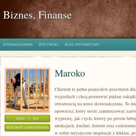
Biznes, Finanse
STRONA GŁÓWNA
SPIS TREŚCI
BLOG INTERNETOWY
Maroko
Cherrish to pełna pomysłów przestrzeń dla
wyjazdach i chcą poznawać piękne zakątki
otwartością na nowe doświadczenia. To mi
opowieści, który może zainteresować zaró
wyprawę, jak i tych, którzy po prostu lubią
LIPIEC - 6 - 2026
atrakcjach, kuchni, historii oraz codzienn
MAROKO
MOŻLIWOŚĆ KOMENTOWANIA
w sobie turystyczne inspiracje z lekkim,
ZOSTAŁA WYŁĄCZONA