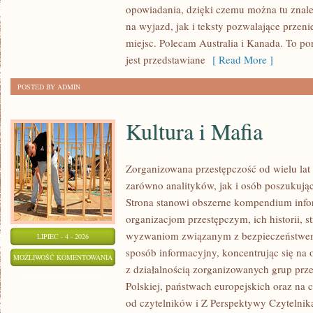
opowiadania, dzięki czemu można tu znal
na wyjazd, jak i teksty pozwalające przen
miejsc. Polecam Australia i Kanada. To po
jest przedstawiane
[ Read More ]
POSTED BY ADMIN
Kultura i Mafia
Zorganizowana przestępczość od wielu lat
zarówno analityków, jak i osób poszukując
Strona stanowi obszerne kompendium info
organizacjom przestępczym, ich historii, s
wyzwaniom związanym z bezpieczeństwem.
LIPIEC - 4 - 2026
sposób informacyjny, koncentrując się na
KULTURA
MOŻLIWOŚĆ KOMENTOWANIA
z działalnością zorganizowanych grup prz
I
ZOSTAŁA WYŁĄCZONA
Polskiej, państwach europejskich oraz na 
MAFIA
od czytelników i Z Perspektywy Czytelnika