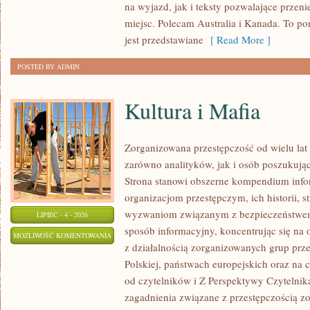
na wyjazd, jak i teksty pozwalające przen
miejsc. Polecam Australia i Kanada. To po
jest przedstawiane
[ Read More ]
POSTED BY ADMIN
Kultura i Mafia
Zorganizowana przestępczość od wielu lat
zarówno analityków, jak i osób poszukując
Strona stanowi obszerne kompendium info
organizacjom przestępczym, ich historii, s
wyzwaniom związanym z bezpieczeństwem.
LIPIEC - 4 - 2026
sposób informacyjny, koncentrując się na
KULTURA
MOŻLIWOŚĆ KOMENTOWANIA
z działalnością zorganizowanych grup prz
I
ZOSTAŁA WYŁĄCZONA
Polskiej, państwach europejskich oraz na 
MAFIA
od czytelników i Z Perspektywy Czytelnika
zagadnienia związane z przestępczością z