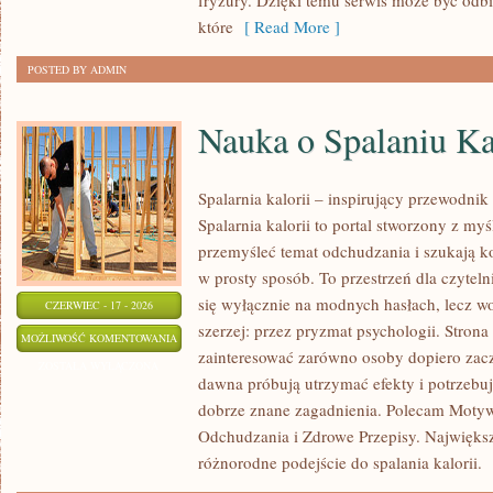
fryzury. Dzięki temu serwis może być odbi
które
[ Read More ]
POSTED BY ADMIN
Nauka o Spalaniu Ka
Spalarnia kalorii – inspirujący przewodnik
Spalarnia kalorii to portal stworzony z my
przemyśleć temat odchudzania i szukają k
w prosty sposób. To przestrzeń dla czyteln
się wyłącznie na modnych hasłach, lecz wo
CZERWIEC - 17 - 2026
szerzej: przez pryzmat psychologii. Stron
NAUKA
MOŻLIWOŚĆ KOMENTOWANIA
zainteresować zarówno osoby dopiero zaczy
O
ZOSTAŁA WYŁĄCZONA
dawna próbują utrzymać efekty i potrzebuj
SPALANIU
dobrze znane zagadnienia. Polecam Motyw
KALORII
Odchudzania i Zdrowe Przepisy. Największą
różnorodne podejście do spalania kalorii.
[