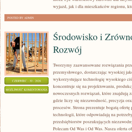
wyjazd, jak i dla mieszkańców regionu, kt
POSTED BY ADMIN
Środowisko i Zrów
Rozwój
Tworzymy zaawansowane rozwiązania prze
przemysłowego, dostarczając wysokiej jak
wykorzystujące technologię wysokiego ciś
CZERWIEC - 30 - 2026
koncentruje się na projektowaniu, produkc
ŚRODOWISKO
MOŻLIWOŚĆ KOMENTOWANIA
nowoczesnych rozwiązań, które znajdują z
I
ZOSTAŁA WYŁĄCZONA
gdzie liczy się niezawodność, precyzja 
ZRÓWNOWAŻONY
procesów. Strona prezentuje bogatą ofertę
ROZWÓJ
technologii, które odpowiadają na potrze
przedsiębiorstw poszukujących niezawodn
Polecam Od Was i Od Was. Nasza oferta o