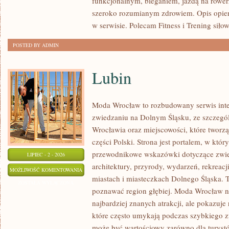
funkcjonalnym, bieganiem, jazdą na rowerz
szeroko rozumianym zdrowiem. Opis opier
w serwisie. Polecam Fitness i Trening siło
POSTED BY ADMIN
Lubin
Moda Wrocław to rozbudowany serwis int
zwiedzaniu na Dolnym Śląsku, ze szczeg
Wrocławia oraz miejscowości, które tworz
części Polski. Strona jest portalem, w kt
przewodnikowe wskazówki dotyczące zwiedz
LIPIEC - 2 - 2026
architektury, przyrody, wydarzeń, rekreac
LUBIN
MOŻLIWOŚĆ KOMENTOWANIA
miastach i miasteczkach Dolnego Śląska. To
ZOSTAŁA WYŁĄCZONA
poznawać region głębiej. Moda Wrocław ni
najbardziej znanych atrakcji, ale pokazuje
które często umykają podczas szybkiego z
może być wartościowy zarówno dla turys