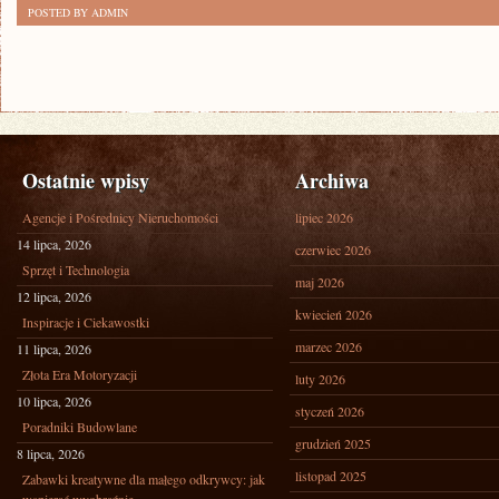
POSTED BY ADMIN
Ostatnie wpisy
Archiwa
Agencje i Pośrednicy Nieruchomości
lipiec 2026
14 lipca, 2026
czerwiec 2026
Sprzęt i Technologia
maj 2026
12 lipca, 2026
kwiecień 2026
Inspiracje i Ciekawostki
marzec 2026
11 lipca, 2026
Złota Era Motoryzacji
luty 2026
10 lipca, 2026
styczeń 2026
Poradniki Budowlane
grudzień 2025
8 lipca, 2026
listopad 2025
Zabawki kreatywne dla małego odkrywcy: jak