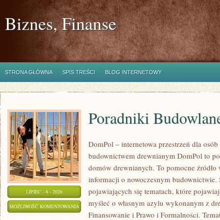
Biznes, Finanse
STRONA GŁÓWNA
SPIS TREŚCI
BLOG INTERNETOWY
Poradniki Budowlan
DomPol – internetowa przestrzeń dla osób
budownictwem drewnianym DomPol to por
domów drewnianych. To pomocne źródło wi
informacji o nowoczesnym budownictwie. St
pojawiających się tematach, które pojawiaj
LIPIEC - 8 - 2026
myśleć o własnym azylu wykonanym z dre
PORADNIKI
MOŻLIWOŚĆ KOMENTOWANIA
Finansowanie i Prawo i Formalności. Tem
BUDOWLANE
ZOSTAŁA WYŁĄCZONA