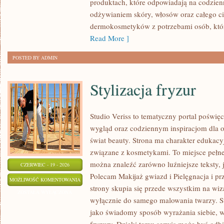
produktach, które odpowiadają na codzien
odżywianiem skóry, włosów oraz całego cia
dermokosmetyków z potrzebami osób, któ
Read More ]
POSTED BY ADMIN
Stylizacja fryzur
Studio Veriss to tematyczny portal pośw
wygląd oraz codziennym inspiracjom dla os
świat beauty. Strona ma charakter edukacy
związane z kosmetykami. To miejsce pełne
można znaleźć zarówno luźniejsze teksty, 
CZERWIEC - 19 - 2026
Polecam Makijaż gwiazd i Pielęgnacja i p
STYLIZACJA
MOŻLIWOŚĆ KOMENTOWANIA
strony skupia się przede wszystkim na wiza
FRYZUR
ZOSTAŁA WYŁĄCZONA
wyłącznie do samego malowania twarzy. St
jako świadomy sposób wyrażania siebie, 