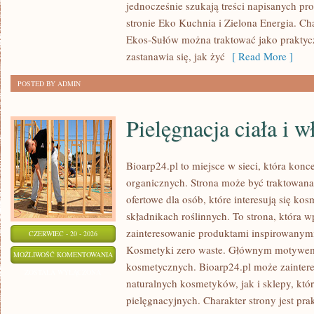
jednocześnie szukają treści napisanych p
stronie Eko Kuchnia i Zielona Energia. Cha
Ekos-Sułów można traktować jako praktyc
zastanawia się, jak żyć
[ Read More ]
POSTED BY ADMIN
Pielęgnacja ciała i 
Bioarp24.pl to miejsce w sieci, która kon
organicznych. Strona może być traktowan
ofertowe dla osób, które interesują się ko
składnikach roślinnych. To strona, która w
zainteresowanie produktami inspirowanym
CZERWIEC - 20 - 2026
Kosmetyki zero waste. Głównym motywem s
PIELĘGNACJA
MOŻLIWOŚĆ KOMENTOWANIA
kosmetycznych. Bioarp24.pl może zainte
CIAŁA
ZOSTAŁA WYŁĄCZONA
naturalnych kosmetyków, jak i sklepy, kt
I
pielęgnacyjnych. Charakter strony jest pra
WŁOSÓW