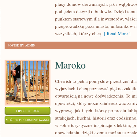
plusy domów drewnianych, jak i wątpliwoś
podjęciem decyzji o budowie. Dzięki te
punktem startowym dla inwestorów, właścic
przeprowadzkę poza miasto, miłośników n
wszystkich, którzy chcą
[ Read More ]
POSTED BY ADMIN
Maroko
Cherrish to pełna pomysłów przestrzeń dla
wyjazdach i chcą poznawać piękne zakątki
otwartością na nowe doświadczenia. To mi
opowieści, który może zainteresować zaró
wyprawę, jak i tych, którzy po prostu lubią
LIPIEC - 6 - 2026
atrakcjach, kuchni, historii oraz codzienn
MAROKO
MOŻLIWOŚĆ KOMENTOWANIA
w sobie turystyczne inspiracje z lekkim,
ZOSTAŁA WYŁĄCZONA
opowiadania, dzięki czemu można tu znal