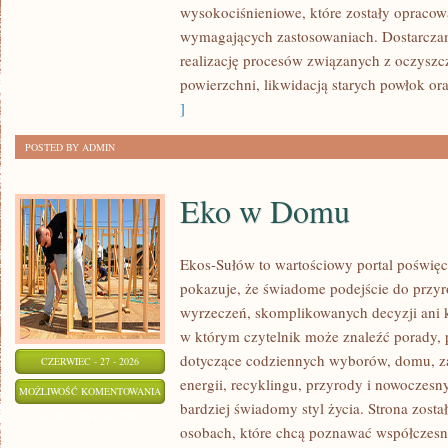
wysokociśnieniowe, które zostały opracow
wymagających zastosowaniach. Dostarczam
realizację procesów związanych z oczysz
powierzchni, likwidacją starych powłok o
]
POSTED BY ADMIN
Eko w Domu
Ekos-Sułów to wartościowy portal poświęco
pokazuje, że świadome podejście do przyr
wyrzeczeń, skomplikowanych decyzji ani 
w którym czytelnik może znaleźć porady, p
dotyczące codziennych wyborów, domu, z
CZERWIEC - 27 - 2026
energii, recyklingu, przyrody i nowoczes
EKO
MOŻLIWOŚĆ KOMENTOWANIA
bardziej świadomy styl życia. Strona zost
W
ZOSTAŁA WYŁĄCZONA
osobach, które chcą poznawać współczesn
DOMU