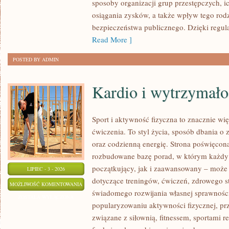
sposoby organizacji grup przestępczych, ic
osiągania zysków, a także wpływ tego rodz
bezpieczeństwa publicznego. Dzięki regu
Read More ]
POSTED BY ADMIN
Kardio i wytrzymało
Sport i aktywność fizyczna to znacznie wię
ćwiczenia. To styl życia, sposób dbania o
oraz codzienną energię. Strona poświęcona
rozbudowane bazę porad, w którym każdy
początkujący, jak i zaawansowany – może 
LIPIEC - 3 - 2026
dotyczące treningów, ćwiczeń, zdrowego st
KARDIO
MOŻLIWOŚĆ KOMENTOWANIA
świadomego rozwijania własnej sprawności
I
ZOSTAŁA WYŁĄCZONA
popularyzowaniu aktywności fizycznej, pr
WYTRZYMAŁOŚĆ
związane z siłownią, fitnessem, sportami r