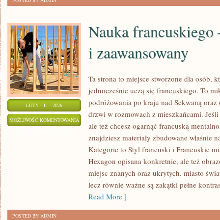
POSTED BY ADMIN
Nauka francuskiego 
i zaawansowany
Ta strona to miejsce stworzone dla osób, k
jednocześnie uczą się francuskiego. To m
podróżowania po kraju nad Sekwaną oraz o
LUTY - 11 - 2026
drzwi w rozmowach z mieszkańcami. Jeśli
NAUKA
MOŻLIWOŚĆ KOMENTOWANIA
ale też chcesz ogarnąć francuską mentalno
FRANCUSKIEGO
ZOSTAŁA WYŁĄCZONA
znajdziesz materiały zbudowane właśnie 
–
Kategorie to Styl francuski i Francuskie mi
POZIOM
Hexagon opisana konkretnie, ale też obrazo
ŚREDNI
miejsc znanych oraz ukrytych. miasto świa
I
lecz równie ważne są zakątki pełne kontra
ZAAWANSOWANY
Read More ]
POSTED BY ADMIN