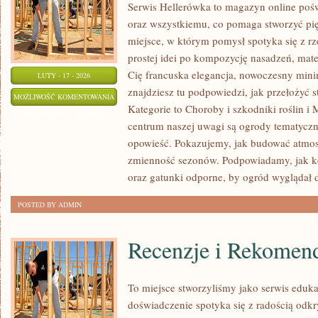
Serwis Hellerówka to magazyn online po
oraz wszystkiemu, co pomaga stworzyć p
miejsce, w którym pomysł spotyka się z 
prostej idei po kompozycję nasadzeń, materi
Cię francuska elegancja, nowoczesny mini
LUTY - 17 - 2026
znajdziesz tu podpowiedzi, jak przełożyć 
OGRODY
MOŻLIWOŚĆ KOMENTOWANIA
Kategorie to Choroby i szkodniki roślin i
MIEJSKIE
ZOSTAŁA WYŁĄCZONA
centrum naszej uwagi są ogrody tematyczne
I
opowieść. Pokazujemy, jak budować atmosfe
BALKONY
zmienność sezonów. Podpowiadamy, jak 
oraz gatunki odporne, by ogród wyglądał 
POSTED BY ADMIN
Recenzje i Rekomen
To miejsce stworzyliśmy jako serwis eduk
doświadczenie spotyka się z radością odkr