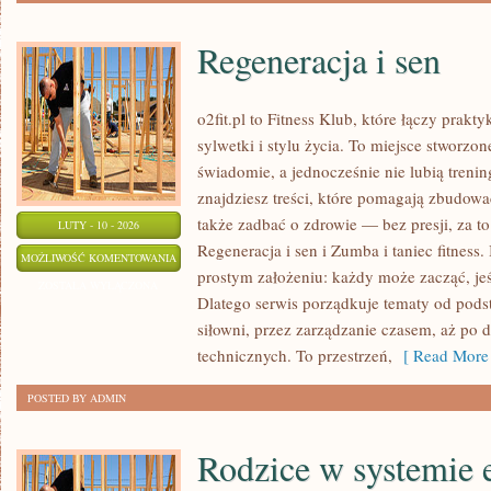
Regeneracja i sen
o2fit.pl to Fitness Klub, które łączy prak
sylwetki i stylu życia. To miejsce stworzon
świadomie, a jednocześnie nie lubią trenin
znajdziesz treści, które pomagają zbudowa
także zadbać o zdrowie — bez presji, za t
LUTY - 10 - 2026
Regeneracja i sen i Zumba i taniec fitness. 
REGENERACJA
MOŻLIWOŚĆ KOMENTOWANIA
prostym założeniu: każdy może zacząć, jeś
I
ZOSTAŁA WYŁĄCZONA
Dlatego serwis porządkuje tematy od pods
SEN
siłowni, przez zarządzanie czasem, aż po d
technicznych. To przestrzeń,
[ Read More 
POSTED BY ADMIN
Rodzice w systemie 