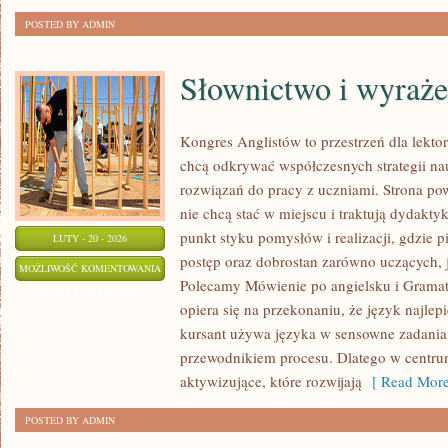
POSTED BY ADMIN
Słownictwo i wyraże
Kongres Anglistów to przestrzeń dla lekto
chcą odkrywać współczesnych strategii na
rozwiązań do pracy z uczniami. Strona pow
nie chcą stać w miejscu i traktują dydakty
punkt styku pomysłów i realizacji, gdzie p
LUTY - 20 - 2026
postęp oraz dobrostan zarówno uczących, 
SŁOWNICTWO
MOŻLIWOŚĆ KOMENTOWANIA
Polecamy Mówienie po angielsku i Gramaty
I
ZOSTAŁA WYŁĄCZONA
opiera się na przekonaniu, że język najlepi
WYRAŻENIA
kursant używa języka w sensowne zadania, 
przewodnikiem procesu. Dlatego w centru
aktywizujące, które rozwijają
[ Read More
POSTED BY ADMIN