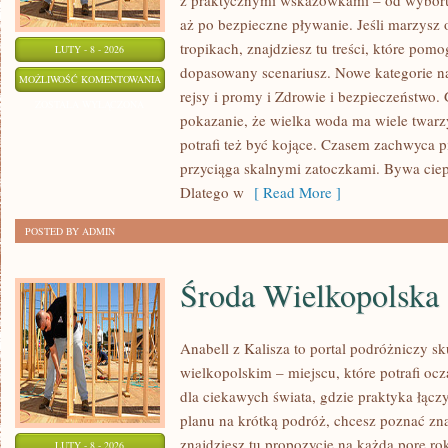
z praktycznymi wskazówkami – od wyboru
aż po bezpieczne pływanie. Jeśli marzysz
tropikach, znajdziesz tu treści, które po
LUTY - 8 - 2026
dopasowany scenariusz. Nowe kategorie na 
KUCHNIA
MOŻLIWOŚĆ KOMENTOWANIA
rejsy i promy i Zdrowie i bezpieczeństwo. 
NAD
ZOSTAŁA WYŁĄCZONA
pokazanie, że wielka woda ma wiele twarz
MORZEM
potrafi też być kojące. Czasem zachwyca p
przyciąga skalnymi zatoczkami. Bywa ciep
Dlatego w
[ Read More ]
POSTED BY ADMIN
Środa Wielkopolska
Anabell z Kalisza to portal podróżniczy s
wielkopolskim – miejscu, które potrafi oc
dla ciekawych świata, gdzie praktyka łączy 
planu na krótką podróż, chcesz poznać zna
znajdziesz tu propozycje na każdą porę ro
LUTY - 8 - 2026