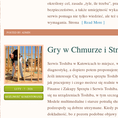
określony cel, zasada „tyle, ile trzeba”, pr
bezpieczeństwo, a także umiejętność wyka
serwis pomaga nie tylko wiedzieć, ale te
wymagania. Strona
[ Read More ]
POSTED BY ADMIN
Gry w Chmurze i St
Serwis Toshiba w Katowicach to miejsce, 
diagnostykę, a dopiero potem proponujemy
Jeśli interesuje Cię naprawa sprzętu Toshi
jak pracujemy i czego możesz się realnie
Finanse i Zakupy Sprzętu i Serwis Toshiba
LUTY - 7 - 2026
się na urządzeniach Toshiba, w tym szczegól
GRY
MOŻLIWOŚĆ KOMENTOWANIA
Modele multimedialne i starsze potrafią słu
W
ZOSTAŁA WYŁĄCZONA
podzespoły są dobrze utrzymane. Kiedy poj
CHMURZE
dokładność, bo z pozoru podobne objawy
I