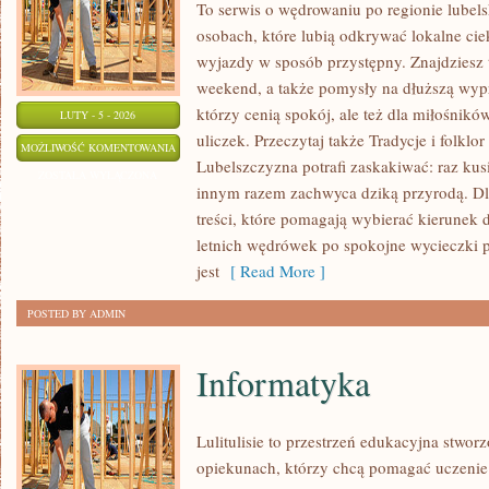
To serwis o wędrowaniu po regionie lubel
osobach, które lubią odkrywać lokalne cie
wyjazdy w sposób przystępny. Znajdziesz t
weekend, a także pomysły na dłuższą wypr
którzy cenią spokój, ale też dla miłośnikó
LUTY - 5 - 2026
uliczek. Przeczytaj także Tradycje i folklor
WYDARZENIA
MOŻLIWOŚĆ KOMENTOWANIA
Lubelszczyzna potrafi zaskakiwać: raz ku
I
ZOSTAŁA WYŁĄCZONA
innym razem zachwyca dziką przyrodą. Dla
FESTIWALE
treści, które pomagają wybierać kierunek d
letnich wędrówek po spokojne wycieczki
jest
[ Read More ]
POSTED BY ADMIN
Informatyka
Lulitulisie to przestrzeń edukacyjna stwor
opiekunach, którzy chcą pomagać uczenie 