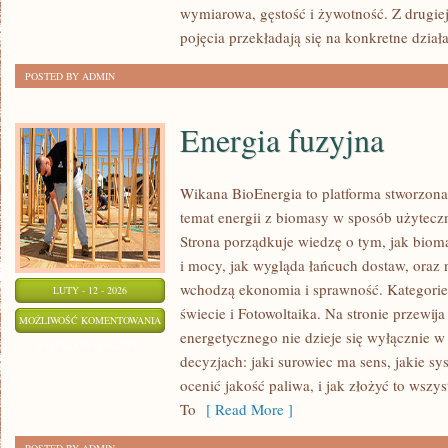
wymiarowa, gęstość i żywotność. Z drugiej 
pojęcia przekładają się na konkretne dział
POSTED BY ADMIN
Energia fuzyjna
Wikana BioEnergia to platforma stworzona
temat energii z biomasy w sposób użyteczn
Strona porządkuje wiedzę o tym, jak bioma
i mocy, jak wygląda łańcuch dostaw, oraz
wchodzą ekonomia i sprawność. Kategorie
LUTY - 12 - 2026
świecie i Fotowoltaika. Na stronie przewij
ENERGIA
MOŻLIWOŚĆ KOMENTOWANIA
energetycznego nie dzieje się wyłącznie w
FUZYJNA
ZOSTAŁA WYŁĄCZONA
decyzjach: jaki surowiec ma sens, jakie sy
ocenić jakość paliwa, i jak złożyć to wszy
To
[ Read More ]