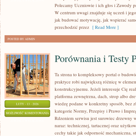
A
ZOSTAŁA WYŁĄCZONA
Polecamy Uczniowie i ich głos i Zawody p
ZDROWIE
W centrum uwagi znajduje się uczeń i jeg
PSYCHICZNE
jak budować motywację, jak wspierać samo
przechodzić przez
[ Read More ]
POSTED BY ADMIN
Porównania i Testy 
Ta strona to kompleksowy portal o budow
praktyce robi największą różnicę w eleme
konstrukcyjnemu. Jeżeli interesuje Cię real
platforma zewnętrzna, dach, strop albo dre
wiedzę podane w konkretny sposób, bez zb
LUTY - 13 - 2026
kategorie Normy, Przepisy i Prawo i Impr
PORÓWNANIA
MOŻLIWOŚĆ KOMENTOWANIA
Rdzeniem serwisu jest surowiec drzewny w
I
ZOSTAŁA WYŁĄCZONA
naraz: technicznej, tartacznej oraz użytk
TESTY
cechy takie jak odporność mechaniczna, st
PRODUKTÓW