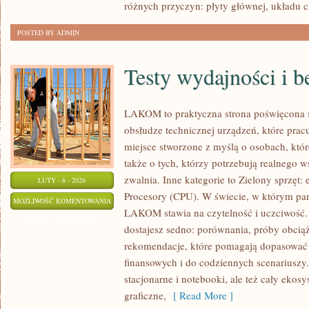
różnych przyczyn: płyty głównej, układu c
STREAMING
POSTED BY ADMIN
Testy wydajności i 
LAKOM to praktyczna strona poświęcona 
obsłudze technicznej urządzeń, które pra
miejsce stworzone z myślą o osobach, któ
także o tych, którzy potrzebują realnego 
zwalnia. Inne kategorie to Zielony sprzęt:
LUTY - 6 - 2026
Procesory (CPU). W świecie, w którym par
TESTY
MOŻLIWOŚĆ KOMENTOWANIA
LAKOM stawia na czytelność i uczciwość.
WYDAJNOŚCI
ZOSTAŁA WYŁĄCZONA
dostajesz sedno: porównania, próby obcią
I
rekomendacje, które pomagają dopasować 
BENCHMARKI
finansowych i do codziennych scenarius
stacjonarne i notebooki, ale też cały ekosy
graficzne,
[ Read More ]