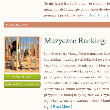
To nie jest tylko zbiór prac – to studio w
może odnaleźć zachętę do powrotu do ołów
pomagają przełamać opór
[ Read More ]
POSTED BY ADMIN
Muzyczne Rankingi i
Limith to rozrywkowy blog o muzyce, któr
czytelnikach szukających lekkości po całym
chcą być na bieżąco. To miejsce, w którym
anegdotami, a nowości łączą się z ikonami
przystępny, dzięki czemu muzyka staje się t
LUTY - 21 - 2026
samo łatwo, jak słucha. Ciekawe kategorie
MUZYCZNE
MOŻLIWOŚĆ KOMENTOWANIA
Muzyczna i Gatunki Muzyczne. Na Limith 
RANKINGI
ZOSTAŁA WYŁĄCZONA
przygoda, w której liczy się zabawa. Czyte
I
zajawkę i w każdym wariancie dostać konk
TOPLISTY
się
[ Read More ]