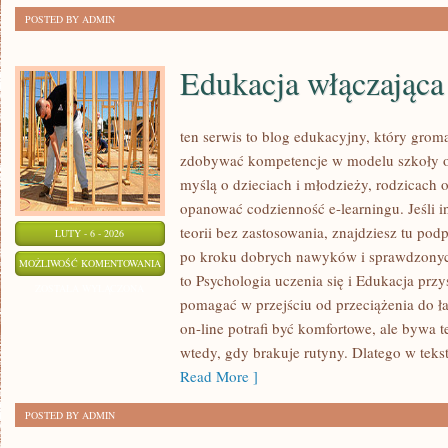
POSTED BY ADMIN
Edukacja włączająca
ten serwis to blog edukacyjny, który grom
zdobywać kompetencje w modelu szkoły on
myślą o dzieciach i młodzieży, rodzicach 
opanować codzienność e-learningu. Jeśli in
teorii bez zastosowania, znajdziesz tu po
LUTY - 6 - 2026
po kroku dobrych nawyków i sprawdzonyc
EDUKACJA
MOŻLIWOŚĆ KOMENTOWANIA
to Psychologia uczenia się i Edukacja przys
WŁĄCZAJĄCA
ZOSTAŁA WYŁĄCZONA
pomagać w przejściu od przeciążenia do ła
I
on-line potrafi być komfortowe, ale bywa 
SEN
wtedy, gdy brakuje rutyny. Dlatego w tekst
Read More ]
POSTED BY ADMIN