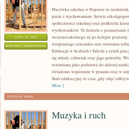
Placówka szkolna w Popowie to środowisk
parze z wychowaniem. Serwis szkolapopow
społeczności szkolnej oraz podkreśla kie
wychowanków. To historia o poznawaniu ś
wczesnoszkolnego aż po kolejne poziomy
LUTY - 10 - 2026
wzajemnego szacunku oraz stawiania sobie
RODZICE
MOŻLIWOŚĆ KOMENTOWANIA
Edukacja w liczbach i Szkoła a rynek prac
W
ZOSTAŁA WYŁĄCZONA
się młody człowiek oraz jego potrzeby. Wc
SYSTEMIE
rozumiana jako podstawa do dalszej nauki, 
EDUKACJI
świadome wspieranie w pisaniu oraz w um
Start edukacyjny to czas, gdy chęć odkryw
More ]
POSTED BY ADMIN
Muzyka i ruch