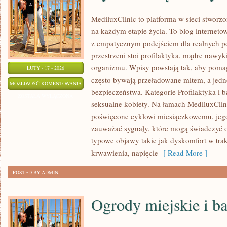
MediluxClinic to platforma w sieci stworz
na każdym etapie życia. To blog internetow
z empatycznym podejściem dla realnych po
przestrzeni stoi profilaktyka, mądre nawy
organizmu. Wpisy powstają tak, aby pomag
LUTY - 17 - 2026
często bywają przeładowane mitem, a jedn
CYKL
MOŻLIWOŚĆ KOMENTOWANIA
bezpieczeństwa. Kategorie Profilaktyka i 
MIESIĄCZKOWY
ZOSTAŁA WYŁĄCZONA
seksualne kobiety. Na łamach MediluxClini
I
poświęcone cyklowi miesiączkowemu, jego
ZABURZENIA
zauważać sygnały, które mogą świadczyć 
typowe objawy takie jak dyskomfort w trak
krwawienia, napięcie
[ Read More ]
POSTED BY ADMIN
Ogrody miejskie i b