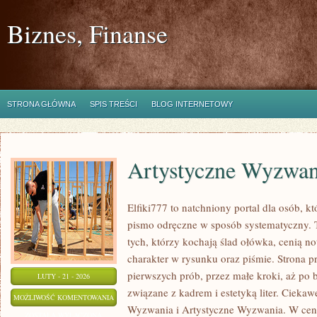
Biznes, Finanse
STRONA GŁÓWNA
SPIS TREŚCI
BLOG INTERNETOWY
Artystyczne Wyzwan
Elfiki777 to natchniony portal dla osób, k
pismo odręczne w sposób systematyczny. T
tych, którzy kochają ślad ołówka, cenią n
charakter w rysunku oraz piśmie. Strona p
pierwszych prób, przez małe kroki, aż po
LUTY - 21 - 2026
związane z kadrem i estetyką liter. Ciekaw
ARTYSTYCZNE
MOŻLIWOŚĆ KOMENTOWANIA
Wyzwania i Artystyczne Wyzwania. W centr
WYZWANIA
ZOSTAŁA WYŁĄCZONA