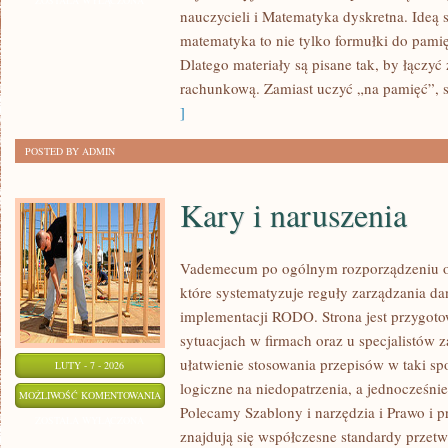
ZOSTAŁA WYŁĄCZONA
nauczycieli i Matematyka dyskretna. Ideą s
matematyka to nie tylko formułki do pamię
Dlatego materiały są pisane tak, by łączyć
rachunkową. Zamiast uczyć „na pamięć”, s
]
POSTED BY ADMIN
Kary i naruszenia
Vademecum po ogólnym rozporządzeniu o 
które systematyzuje reguły zarządzania 
implementacji RODO. Strona jest przygoto
sytuacjach w firmach oraz u specjalistów z
ułatwienie stosowania przepisów w taki s
LUTY - 7 - 2026
logiczne na niedopatrzenia, a jednocześni
KARY
MOŻLIWOŚĆ KOMENTOWANIA
Polecamy Szablony i narzędzia i Prawo i p
I
ZOSTAŁA WYŁĄCZONA
znajdują się współczesne standardy przetw
NARUSZENIA