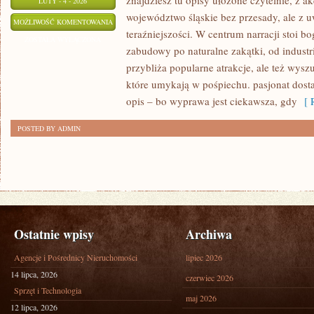
znajdziesz tu opisy ułożone czytelnie, z a
LUTY - 4 - 2026
województwo śląskie bez przesady, ale z u
SOSNOWIEC
MOŻLIWOŚĆ KOMENTOWANIA
teraźniejszości. W centrum narracji stoi b
ZOSTAŁA WYŁĄCZONA
zabudowy po naturalne zakątki, od industr
przybliża popularne atrakcje, ale też wys
które umykają w pośpiechu. pasjonat dostaj
opis – bo wyprawa jest ciekawsza, gdy
[ R
POSTED BY ADMIN
Ostatnie wpisy
Archiwa
Agencje i Pośrednicy Nieruchomości
lipiec 2026
14 lipca, 2026
czerwiec 2026
Sprzęt i Technologia
maj 2026
12 lipca, 2026