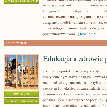
KOSMETOLOGIA
MOŻLIWOŚĆ KOMENTOWANIA
rozwiązania pewniej oraz eliminować mar
ESTETYCZNA
ZOSTAŁA WYŁĄCZONA
kategorie to Endermologia i Sezonowa pie
zainteresowania znajduje się dbanie o skórę
związane z modelowaniem sylwetki. Szcze
endermologia, rozumiana jako zabieg wspi
pomarańczowej” oraz
[ Read More ]
POSTED BY ADMIN
Edukacja a zdrowie 
To oddolny portal poświęcony kształceniu
kontynentalnym oraz globalnym. Powstał z
rozumieć szkołę i uczenie się nie tylko „tu
szerszym kontekście: jak zmieniają się pr
uczniów, oczekiwania rodziców, wyzwania 
LUTY - 14 - 2026
państwa. To miejsce stworzone po to, by ł
EDUKACJA
MOŻLIWOŚĆ KOMENTOWANIA
interpretacją, a inspiracje z różnych krajó