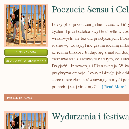
Poczucie Sensu i Cel
Lovsy.pl to przestrzeń pełne uczuć, w któr
życiem i przekształca zwykłe chwile w coś
wrażliwych, ale też dla praktycznych, któ
rozmowę. Lovsy.pl nie gra na idealną miło
że realna bliskość buduje się z małych dec
LUTY - 5 - 2026
cierpliwości i z zachwytu nad tym, co aut
POCZUCIE
MOŻLIWOŚĆ KOMENTOWANIA
Przyjaźń i Introwersja i Ekstrawersja. W 
SENSU
ZOSTAŁA WYŁĄCZONA
przykrywa emocje, Lovsy.pl działa jak odd
I
serce może złapać równowagę, a myśli por
CEL
potrzebujesz jednej myśli,
[ Read More ]
ŻYCIA
POSTED BY ADMIN
Wydarzenia i festiwa