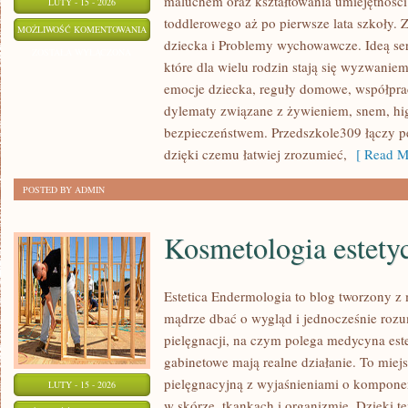
maluchem oraz kształtowania umiejętnośc
LUTY - 15 - 2026
toddlerowego aż po pierwsze lata szkoły. 
DIETETYKA
MOŻLIWOŚĆ KOMENTOWANIA
dziecka i Problemy wychowawcze. Ideą ser
I
ZOSTAŁA WYŁĄCZONA
które dla wielu rodzin stają się wyzwanie
ZDROWIE
emocje dziecka, reguły domowe, współprac
DZIECKA
dylematy związane z żywieniem, snem, hi
bezpieczeństwem. Przedszkole309 łączy p
dzięki czemu łatwiej zrozumieć,
[ Read M
POSTED BY ADMIN
Kosmetologia estety
Estetica Endermologia to blog tworzony z 
mądrze dbać o wygląd i jednocześnie rozum
pielęgnacji, na czym polega medycyna este
gabinetowe mają realne działanie. To miej
pielęgnacyjną z wyjaśnieniami o kompone
LUTY - 15 - 2026
w skórze, tkankach i organizmie. Dzięki 