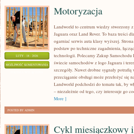
Motoryzacja
Landworld to centrum wiedzy stworzony 
Jaguara oraz Land Rover. To baza treści dl
ogarniać serwis auta klasy wyższej. Stron
podstaw po techniczne zagadnienia, łącząc
technologii. Polecamy Zakup Samochodu 
LUTY - 18 - 2026
świecie samochodów z logo Jaguara i tere
MOTORYZACJA
MOŻLIWOŚĆ KOMENTOWANIA
szczegóły. Nawet drobne sygnały potrafią
ZOSTAŁA WYŁĄCZONA
przeciąganie obsługi może przełożyć się n
Landworld podchodzi do tematu tak, by wł
– niezależnie od tego, czy interesuje go c
More ]
POSTED BY ADMIN
Cykl miesiączkowy i