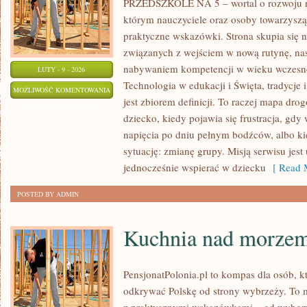
PRZEDSZKOLE NA 5 – wortal o rozwoju na
którym nauczyciele oraz osoby towarzyszą
praktyczne wskazówki. Strona skupia się
związanych z wejściem w nową rutynę, nas
nabywaniem kompetencji w wieku wczesn
LUTY - 9 - 2026
Technologia w edukacji i Święta, tradycje 
MUZYKA
MOŻLIWOŚĆ KOMENTOWANIA
jest zbiorem definicji. To raczej mapa dro
I
ZOSTAŁA WYŁĄCZONA
dziecko, kiedy pojawia się frustracja, gd
RUCH
napięcia po dniu pełnym bodźców, albo ki
sytuację: zmianę grupy. Misją serwisu jest
jednocześnie wspierać w dziecku
[ Read M
POSTED BY ADMIN
Kuchnia nad morze
PensjonatPolonia.pl to kompas dla osób, k
odkrywać Polskę od strony wybrzeży. To mi