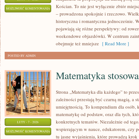
Kościan. To nie jest wyłącznie zbiór miej
ŚRODA
MOŻLIWOŚĆ KOMENTOWANIA
– prowadzona spokojnie i rzeczowo. Wielko
WIELKOPOLSKA
ZOSTAŁA WYŁĄCZONA
historyczna i romantyczna jednocześnie. Wł
pojawiają się różne perspektywy: od row
weekendowe objazdówki. W centrum zainter
obejmuje też mniejsze
[ Read More ]
POSTED BY ADMIN
Matematyka stosowa
Strona „Matematyka dla każdego” to przes
zależności przestają być czarną magią, a st
umiejętnością. To kompendium dla osób, 
matematykę od podstaw, oraz dla tych, któ
konkretnych tematów. Niezależnie od tego,
LUTY - 7 - 2026
wspierającym w nauce, edukatorem, czy po
MATEMATYKA
MOŻLIWOŚĆ KOMENTOWANIA
tu jasne wyjaśnienia, które prowadzą krok
STOSOWANA