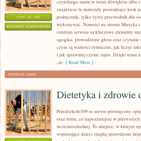
czytelnego startu w świat dźwięków albo
znajdziesz tu materiały prowadzące krok p
podręcznik, tylko żywy przewodnik dla osó
LUTY - 16 - 2026
wykonywać. Nowości na stronie Muzyka i
RECENZJE
MOŻLIWOŚĆ KOMENTOWANIA
centrum serwisu są kluczowe elementy muz
I
ZOSTAŁA WYŁĄCZONA
agogika, prowadzenie głosu oraz czytanie
REKOMENDACJE
czym są wartości rytmiczne, jak liczyć tak
i jak sprawniej czytać zapis. Dzięki temu 
„to
[ Read More ]
POSTED BY ADMIN
Dietetyka i zdrowie 
Przedszkole309 to serwis poświęcony opi
oraz temu, co najważniejsze w pierwszych 
wczesnoszkolnej. To miejsce, w którym op
wspierające dzieci znajdą sprawdzone insp