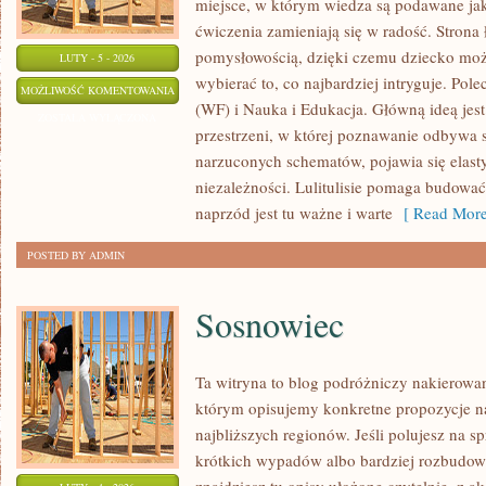
miejsce, w którym wiedza są podawane ja
ćwiczenia zamieniają się w radość. Strona 
pomysłowością, dzięki czemu dziecko może
LUTY - 5 - 2026
wybierać to, co najbardziej intryguje. Po
INFORMATYKA
MOŻLIWOŚĆ KOMENTOWANIA
(WF) i Nauka i Edukacja. Główną ideą jest
ZOSTAŁA WYŁĄCZONA
przestrzeni, w której poznawanie odbywa 
narzuconych schematów, pojawia się elasty
niezależności. Lulitulisie pomaga budowa
naprzód jest tu ważne i warte
[ Read More
POSTED BY ADMIN
Sosnowiec
Ta witryna to blog podróżniczy nakierowan
którym opisujemy konkretne propozycje n
najbliższych regionów. Jeśli polujesz na
krótkich wypadów albo bardziej rozbudow