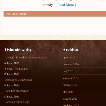
porady
[ Read More ]
POSTED BY ADMIN
Ostatnie wpisy
Archiwa
Agencje i Pośrednicy Nieruchomości
lipiec 2026
14 lipca, 2026
czerwiec 2026
Sprzęt i Technologia
maj 2026
12 lipca, 2026
kwiecień 2026
Inspiracje i Ciekawostki
marzec 2026
11 lipca, 2026
Złota Era Motoryzacji
luty 2026
10 lipca, 2026
styczeń 2026
Poradniki Budowlane
grudzień 2025