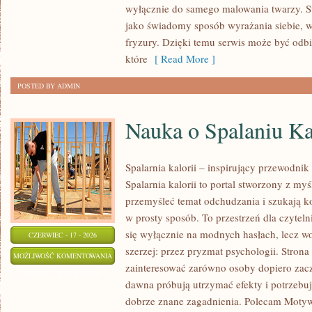
wyłącznie do samego malowania twarzy. St
jako świadomy sposób wyrażania siebie, 
fryzury. Dzięki temu serwis może być odbi
które
[ Read More ]
POSTED BY ADMIN
Nauka o Spalaniu Ka
Spalarnia kalorii – inspirujący przewodnik
Spalarnia kalorii to portal stworzony z my
przemyśleć temat odchudzania i szukają k
w prosty sposób. To przestrzeń dla czyteln
się wyłącznie na modnych hasłach, lecz wo
CZERWIEC - 17 - 2026
szerzej: przez pryzmat psychologii. Stron
NAUKA
MOŻLIWOŚĆ KOMENTOWANIA
zainteresować zarówno osoby dopiero zaczy
O
ZOSTAŁA WYŁĄCZONA
dawna próbują utrzymać efekty i potrzebuj
SPALANIU
dobrze znane zagadnienia. Polecam Motyw
KALORII