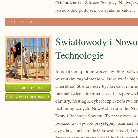
Odchudzania i Zdrowe Przepisy. Największą
różnorodne podejście do spalania kalorii.
[
POSTED BY ADMIN
Światłowody i Nowo
Technologie
Internat.com.pl to nowoczesny blog poświ
wszystkim zagadnieniom, które wiążą się
smartfona. Strona może być ciekawym miej
CZERWIEC - 17 - 2026
poznać świecie internetu, sieci bezprzew
ŚWIATŁOWODY
MOŻLIWOŚĆ KOMENTOWANIA
chmury, hostingu, cyberbezpieczeństwa o
I
ZOSTAŁA WYŁĄCZONA
technologicznych. Nowości na stronie: Now
NOWOCZESNE
Testy i Recenzje Sprzętu. To przestrzeń, w
TECHNOLOGIE
pokazana w sposób przystępny. Zamiast n
czytelnik może znaleźć tu wskazówki, któ
Internat.com.pl może pełnić funkcję porad