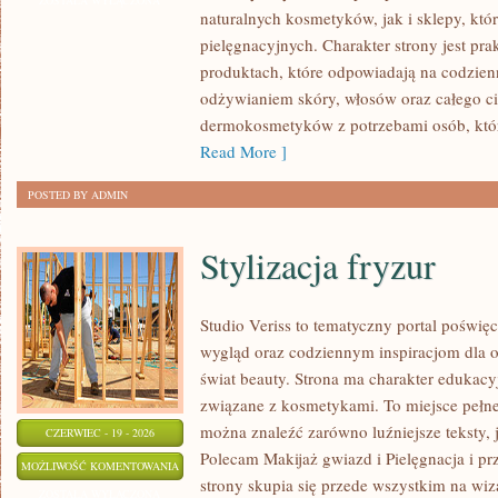
ZOSTAŁA WYŁĄCZONA
naturalnych kosmetyków, jak i sklepy, kt
I
pielęgnacyjnych. Charakter strony jest pra
WŁOSÓW
produktach, które odpowiadają na codzien
odżywianiem skóry, włosów oraz całego cia
dermokosmetyków z potrzebami osób, któ
Read More ]
POSTED BY ADMIN
Stylizacja fryzur
Studio Veriss to tematyczny portal pośw
wygląd oraz codziennym inspiracjom dla os
świat beauty. Strona ma charakter edukacy
związane z kosmetykami. To miejsce pełne
można znaleźć zarówno luźniejsze teksty, 
CZERWIEC - 19 - 2026
Polecam Makijaż gwiazd i Pielęgnacja i p
STYLIZACJA
MOŻLIWOŚĆ KOMENTOWANIA
strony skupia się przede wszystkim na wiza
FRYZUR
ZOSTAŁA WYŁĄCZONA