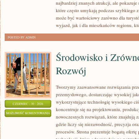
najbardziej znanych atrakcji, ale pokazuje
które często umykają podczas szybkiego z
może być wartościowy zarówno dla turys
wyjazd, jak i dla mieszkańców regionu, kt
POSTED BY ADMIN
Środowisko i Zrów
Rozwój
Tworzymy zaawansowane rozwiązania prze
przemysłowego, dostarczając wysokiej jak
wykorzystujące technologię wysokiego ciś
CZERWIEC - 30 - 2026
koncentruje się na projektowaniu, produkc
ŚRODOWISKO
MOŻLIWOŚĆ KOMENTOWANIA
nowoczesnych rozwiązań, które znajdują z
I
ZOSTAŁA WYŁĄCZONA
gdzie liczy się niezawodność, precyzja 
ZRÓWNOWAŻONY
procesów. Strona prezentuje bogatą ofertę
ROZWÓJ