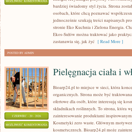
EKO
MOŻLIWOŚĆ KOMENTOWANIA
bardziej świadomy styl życia. Strona zost
W
ZOSTAŁA WYŁĄCZONA
osobach, które chcą poznawać współczesn
DOMU
jednocześnie szukają treści napisanych p
stronie Eko Kuchnia i Zielona Energia. Cha
Ekos-Sułów można traktować jako praktyc
zastanawia się, jak żyć
[ Read More ]
POSTED BY ADMIN
Pielęgnacja ciała i 
Bioarp24.pl to miejsce w sieci, która kon
organicznych. Strona może być traktowan
ofertowe dla osób, które interesują się ko
składnikach roślinnych. To strona, która w
zainteresowanie produktami inspirowanym
CZERWIEC - 20 - 2026
Kosmetyki zero waste. Głównym motywem s
PIELĘGNACJA
MOŻLIWOŚĆ KOMENTOWANIA
kosmetycznych. Bioarp24.pl może zainte
CIAŁA