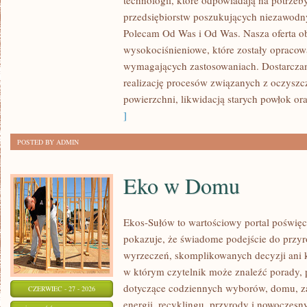
technologii, które odpowiadają na potrze
przedsiębiorstw poszukujących niezawodn
Polecam Od Was i Od Was. Nasza oferta o
wysokociśnieniowe, które zostały opracow
wymagających zastosowaniach. Dostarczam
realizację procesów związanych z oczysz
powierzchni, likwidacją starych powłok o
]
POSTED BY ADMIN
Eko w Domu
Ekos-Sułów to wartościowy portal poświęco
pokazuje, że świadome podejście do przyr
wyrzeczeń, skomplikowanych decyzji ani 
w którym czytelnik może znaleźć porady, p
dotyczące codziennych wyborów, domu, z
CZERWIEC - 27 - 2026
energii, recyklingu, przyrody i nowoczes