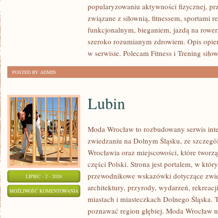
popularyzowaniu aktywności fizycznej, pr
WYTRZYMAŁOŚĆ
związane z siłownią, fitnessem, sportami r
funkcjonalnym, bieganiem, jazdą na rowerz
szeroko rozumianym zdrowiem. Opis opier
w serwisie. Polecam Fitness i Trening siło
POSTED BY ADMIN
Lubin
Moda Wrocław to rozbudowany serwis int
zwiedzaniu na Dolnym Śląsku, ze szczeg
Wrocławia oraz miejscowości, które tworz
części Polski. Strona jest portalem, w kt
przewodnikowe wskazówki dotyczące zwiedz
LIPIEC - 2 - 2026
architektury, przyrody, wydarzeń, rekreac
LUBIN
MOŻLIWOŚĆ KOMENTOWANIA
miastach i miasteczkach Dolnego Śląska. To
ZOSTAŁA WYŁĄCZONA
poznawać region głębiej. Moda Wrocław ni