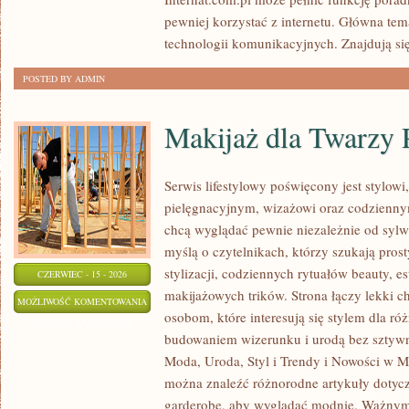
pewniej korzystać z internetu. Główna tem
technologii komunikacyjnych. Znajdują się 
POSTED BY ADMIN
Makijaż dla Twarzy 
Serwis lifestylowy poświęcony jest stylow
pielęgnacyjnym, wizażowi oraz codziennym
chcą wyglądać pewnie niezależnie od sylwe
myślą o czytelnikach, którzy szukają pros
stylizacji, codziennych rytuałów beauty, es
CZERWIEC - 15 - 2026
makijażowych trików. Strona łączy lekki ch
MAKIJAŻ
MOŻLIWOŚĆ KOMENTOWANIA
osobom, które interesują się stylem dla r
DLA
ZOSTAŁA WYŁĄCZONA
budowaniem wizerunku i urodą bez sztyw
TWARZY
Moda, Uroda, Styl i Trendy i Nowości w Mo
PLUS
można znaleźć różnorodne artykuły dotyc
SIZE
garderobę, aby wyglądać modnie. Ważnym