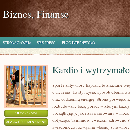
Biznes, Finanse
STRONA GŁÓWNA
SPIS TREŚCI
BLOG INTERNETOWY
Kardio i wytrzymało
Sport i aktywność fizyczna to znacznie wię
ćwiczenia. To styl życia, sposób dbania o
oraz codzienną energię. Strona poświęcona
rozbudowane bazę porad, w którym każdy
początkujący, jak i zaawansowany – może 
LIPIEC - 3 - 2026
dotyczące treningów, ćwiczeń, zdrowego st
KARDIO
MOŻLIWOŚĆ KOMENTOWANIA
świadomego rozwijania własnej sprawności
I
ZOSTAŁA WYŁĄCZONA