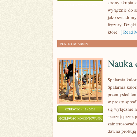
strony skupia s
FRYZUR
ZOSTAŁA WYŁĄCZONA
wyłącznie do s
jako świadomy 
fryzury. Dzięk
które
[ Read M
POSTED BY ADMIN
Nauka o
Spalarnia kalor
Spalarnia kalor
przemyśleć tem
w prosty sposób
się wyłącznie 
CZERWIEC - 17 - 2026
szerzej: przez 
NAUKA
MOŻLIWOŚĆ KOMENTOWANIA
zainteresować 
O
ZOSTAŁA WYŁĄCZONA
dawna próbują 
SPALANIU