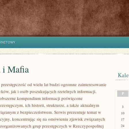
ERNETOWY
 i Mafia
Kale
przestępczość od wielu lat budzi ogromne zainteresowanie
yków, jak i osób poszukujących rzetelnych informacji.
P
 obszerne kompendium informacji poświęcone
zestępczym, ich historii, strukturze, a także aktualnym
3
ązanym z bezpieczeństwem. Serwis prezentuje temat w
10
cyjny, koncentrując się na omówieniu zjawisk związanych
17
ą zorganizowanych grup przestępczych w Rzeczypospolitej
24