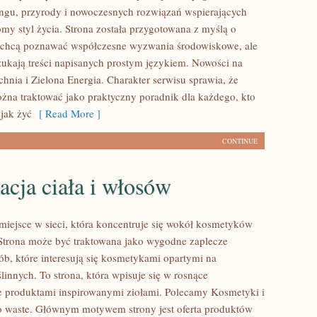
lingu, przyrody i nowoczesnych rozwiązań wspierających
omy styl życia. Strona została przygotowana z myślą o
e chcą poznawać współczesne wyzwania środowiskowe, ale
zukają treści napisanych prostym językiem. Nowości na
hnia i Zielona Energia. Charakter serwisu sprawia, że
na traktować jako praktyczny poradnik dla każdego, kto
 jak żyć
[ Read More ]
CONTINUE
acja ciała i włosów
 miejsce w sieci, która koncentruje się wokół kosmetyków
Strona może być traktowana jako wygodne zaplecze
ób, które interesują się kosmetykami opartymi na
linnych. To strona, która wpisuje się w rosnące
e produktami inspirowanymi ziołami. Polecamy Kosmetyki i
o waste. Głównym motywem strony jest oferta produktów