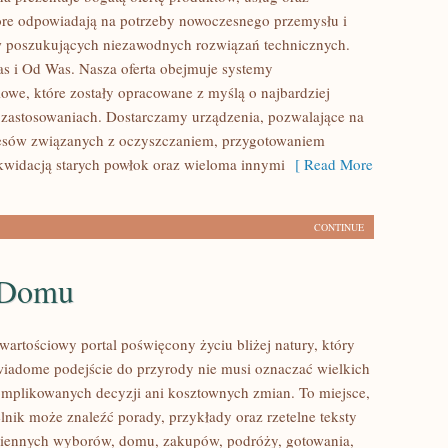
tóre odpowiadają na potrzeby nowoczesnego przemysłu i
w poszukujących niezawodnych rozwiązań technicznych.
 i Od Was. Nasza oferta obejmuje systemy
owe, które zostały opracowane z myślą o najbardziej
zastosowaniach. Dostarczamy urządzenia, pozwalające na
cesów związanych z oczyszczaniem, przygotowaniem
ikwidacją starych powłok oraz wieloma innymi
[ Read More
CONTINUE
 Domu
wartościowy portal poświęcony życiu bliżej natury, który
wiadome podejście do przyrody nie musi oznaczać wielkich
mplikowanych decyzji ani kosztownych zmian. To miejsce,
lnik może znaleźć porady, przykłady oraz rzetelne teksty
ziennych wyborów, domu, zakupów, podróży, gotowania,