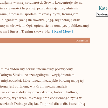
wijania własnej sprawności. Serwis koncentruje się na
Kate
u aktywności fizycznej, przedstawiając zagadnienia
wnią, fitnessem, sportami rekreacyjnymi, treningiem
Kategorie
 bieganiem, jazdą na rowerze, jogą, regeneracją oraz
anym zdrowiem. Opis opiera się na tematyce publikowanej
ecam Fitness i Trening siłowy. Na
[ Read More ]
CONTINUE
to rozbudowany serwis internetowy poświęcony
 Dolnym Śląsku, ze szczególnym uwzględnieniem
 miejscowości, które tworzą niezwykle barwną mapę tej
Strona jest portalem, w którym można znaleźć
wskazówki dotyczące zwiedzania, historii, kultury,
rzyrody, wydarzeń, rekreacji oraz codziennego życia w
teczkach Dolnego Śląska. To portal dla osób, które lubią