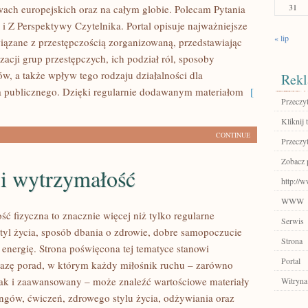
31
twach europejskich oraz na całym globie. Polecam Pytania
 i Z Perspektywy Czytelnika. Portal opisuje najważniejsze
« lip
iązane z przestępczością zorganizowaną, przedstawiając
acji grup przestępczych, ich podział ról, sposoby
ów, a także wpływ tego rodzaju działalności dla
Rekl
 publicznego. Dzięki regularnie dodawanym materiałom
[
Przeczyt
Kliknij 
CONTINUE
Przeczyt
Zobacz p
 i wytrzymałość
http://
WWW
ść fizyczna to znacznie więcej niż tylko regularne
Serwis
styl życia, sposób dbania o zdrowie, dobre samopoczucie
Strona
 energię. Strona poświęcona tej tematyce stanowi
Portal
azę porad, w którym każdy miłośnik ruchu – zarówno
jak i zaawansowany – może znaleźć wartościowe materiały
Witryna
ingów, ćwiczeń, zdrowego stylu życia, odżywiania oraz