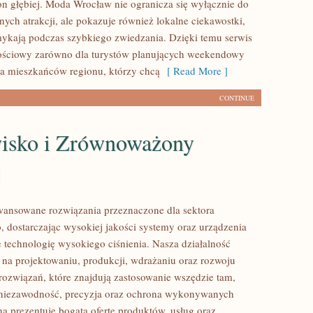
n głębiej. Moda Wrocław nie ogranicza się wyłącznie do
nych atrakcji, ale pokazuje również lokalne ciekawostki,
mykają podczas szybkiego zwiedzania. Dzięki temu serwis
ościowy zarówno dla turystów planujących weekendowy
dla mieszkańców regionu, którzy chcą
[ Read More ]
CONTINUE
isko i Zrównoważony
j
ansowane rozwiązania przeznaczone dla sektora
 dostarczając wysokiej jakości systemy oraz urządzenia
 technologię wysokiego ciśnienia. Nasza działalność
ę na projektowaniu, produkcji, wdrażaniu oraz rozwoju
ozwiązań, które znajdują zastosowanie wszędzie tam,
ę niezawodność, precyzja oraz ochrona wykonywanych
na prezentuje bogatą ofertę produktów, usług oraz