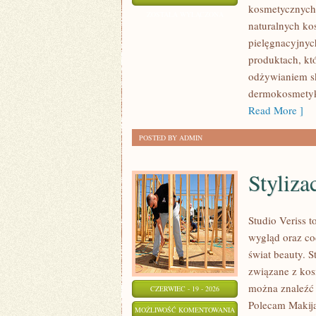
kosmetycznych
CIAŁA
ZOSTAŁA WYŁĄCZONA
naturalnych ko
I
pielęgnacyjnych
WŁOSÓW
produktach, kt
odżywianiem sk
dermokosmetyk
Read More ]
POSTED BY ADMIN
Styliza
Studio Veriss 
wygląd oraz co
świat beauty. 
związane z kos
można znaleźć 
CZERWIEC - 19 - 2026
Polecam Makija
STYLIZACJA
MOŻLIWOŚĆ KOMENTOWANIA