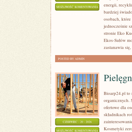
energii, recyk
EKO
MOŻLIWOŚĆ KOMENTOWANIA
bardziej świad
W
ZOSTAŁA WYŁĄCZONA
osobach, któr
DOMU
jednocześnie s
stronie Eko Kuc
Ekos-Sułów moż
zastanawia się,
POSTED BY ADMIN
Pielęgn
Bioarp24.pl to
organicznych. 
ofertowe dla os
składnikach roś
zainteresowani
CZERWIEC - 20 - 2026
Kosmetyki zer
PIELĘGNACJA
MOŻLIWOŚĆ KOMENTOWANIA