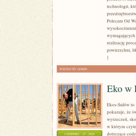
ROZWÓJ
technologii, k
przedsiębiorst
Polecam Od Was
wysokociśnieni
wymagających 
realizację pro
powierzchni, l
]
POSTED BY ADMIN
Eko w
Ekos-Sułów to 
pokazuje, że ś
wyrzeczeń, sko
w którym czyte
dotyczące cod
CZERWIEC - 27 - 2026