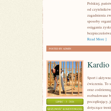
Polskiej, pańs
MAFIA
od czytelników
zagadnienia zw
sposoby organiz
osiągania zysk
bezpieczeństwa
Read More ]
POSTED BY ADMIN
Kardio
Sport i aktywno
ćwiczenia. To 
oraz codzienną
rozbudowane b
początkujący, 
LIPIEC - 3 - 2026
dotyczące tren
KARDIO
MOŻLIWOŚĆ KOMENTOWANIA