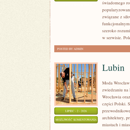
świadomego roz
I
ZOSTAŁA WYŁĄCZONA
popularyzowani
WYTRZYMAŁOŚĆ
związane z siło
funkcjonalnym,
szeroko rozumi
w serwisie. Pol
POSTED BY ADMIN
Lubin
Moda Wrocław 
zwiedzaniu na
Wrocławia oraz
części Polski. 
przewodnikowe 
LIPIEC - 2 - 2026
architektury, p
LUBIN
MOŻLIWOŚĆ KOMENTOWANIA
miastach i mias
ZOSTAŁA WYŁĄCZONA