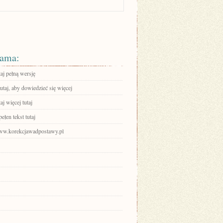
ama:
aj pełną wersję
tutaj, aby dowiedzieć się więcej
aj więcej tutaj
ełen tekst tutaj
www.korekcjawadpostawy.pl