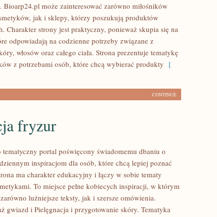
. Bioarp24.pl może zainteresować zarówno miłośników
smetyków, jak i sklepy, którzy poszukują produktów
. Charakter strony jest praktyczny, ponieważ skupia się na
óre odpowiadają na codzienne potrzeby związane z
óry, włosów oraz całego ciała. Strona prezentuje tematykę
ów z potrzebami osób, które chcą wybierać produkty
[
CONTINUE
cja fryzur
to tematyczny portal poświęcony świadomemu dbaniu o
dziennym inspiracjom dla osób, które chcą lepiej poznać
Strona ma charakter edukacyjny i łączy w sobie tematy
metykami. To miejsce pełne kobiecych inspiracji, w którym
zarówno luźniejsze teksty, jak i szersze omówienia.
ż gwiazd i Pielęgnacja i przygotowanie skóry. Tematyka