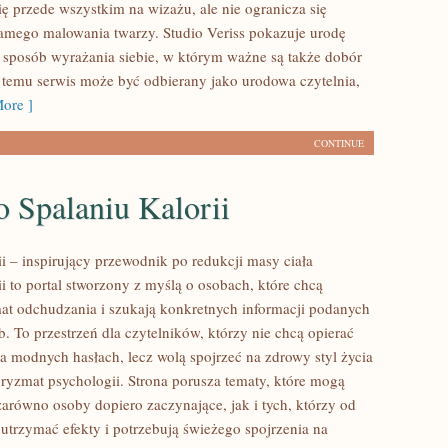
ię przede wszystkim na wizażu, ale nie ogranicza się
amego malowania twarzy. Studio Veriss pokazuje urodę
sposób wyrażania siebie, w którym ważne są także dobór
i temu serwis może być odbierany jako urodowa czytelnia,
ore ]
CONTINUE
 Spalaniu Kalorii
ii – inspirujący przewodnik po redukcji masy ciała
ii to portal stworzony z myślą o osobach, które chcą
at odchudzania i szukają konkretnych informacji podanych
. To przestrzeń dla czytelników, którzy nie chcą opierać
na modnych hasłach, lecz wolą spojrzeć na zdrowy styl życia
pryzmat psychologii. Strona porusza tematy, które mogą
zarówno osoby dopiero zaczynające, jak i tych, którzy od
utrzymać efekty i potrzebują świeżego spojrzenia na