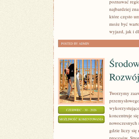
poznawać regio
najbardziej zna
które często u
może być wart
wyjazd, jak i 
POSTED BY ADMIN
Środow
Rozwó
Tworzymy zaaw
przemysłowego,
wykorzystujące
CZERWIEC - 30 - 2026
koncentruje si
ŚRODOWISKO
MOŻLIWOŚĆ KOMENTOWANIA
nowoczesnych r
I
ZOSTAŁA WYŁĄCZONA
gdzie liczy si
ZRÓWNOWAŻONY
procesów. Stro