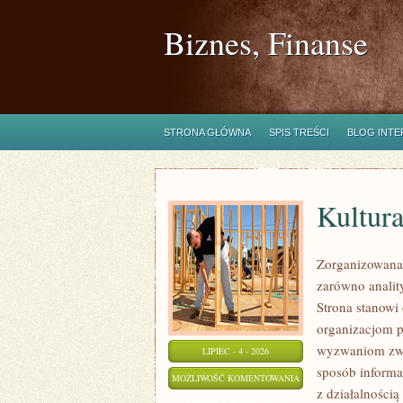
Biznes, Finanse
STRONA GŁÓWNA
SPIS TREŚCI
BLOG INT
Kultura
Zorganizowana 
zarówno analit
Strona stanowi
organizacjom pr
wyzwaniom zwi
LIPIEC - 4 - 2026
sposób informa
KULTURA
MOŻLIWOŚĆ KOMENTOWANIA
z działalności
I
ZOSTAŁA WYŁĄCZONA