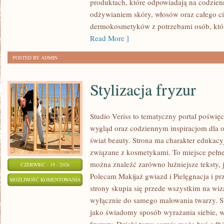
produktach, które odpowiadają na codzien
odżywianiem skóry, włosów oraz całego cia
dermokosmetyków z potrzebami osób, któ
Read More ]
POSTED BY ADMIN
Stylizacja fryzur
Studio Veriss to tematyczny portal pośw
wygląd oraz codziennym inspiracjom dla os
świat beauty. Strona ma charakter edukacy
związane z kosmetykami. To miejsce pełne
można znaleźć zarówno luźniejsze teksty, 
CZERWIEC - 19 - 2026
Polecam Makijaż gwiazd i Pielęgnacja i p
STYLIZACJA
MOŻLIWOŚĆ KOMENTOWANIA
strony skupia się przede wszystkim na wiza
FRYZUR
ZOSTAŁA WYŁĄCZONA
wyłącznie do samego malowania twarzy. St
jako świadomy sposób wyrażania siebie, 