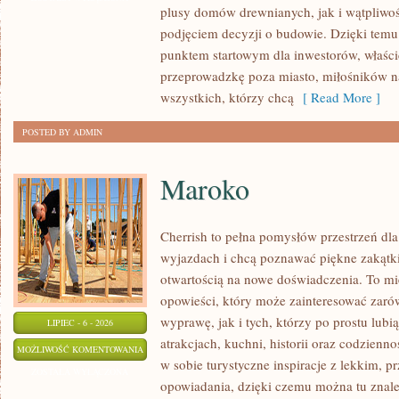
plusy domów drewnianych, jak i wątpliwoś
podjęciem decyzji o budowie. Dzięki te
punktem startowym dla inwestorów, właścic
przeprowadzkę poza miasto, miłośników n
wszystkich, którzy chcą
[ Read More ]
POSTED BY ADMIN
Maroko
Cherrish to pełna pomysłów przestrzeń dla
wyjazdach i chcą poznawać piękne zakątki
otwartością na nowe doświadczenia. To mi
opowieści, który może zainteresować zaró
wyprawę, jak i tych, którzy po prostu lubią
LIPIEC - 6 - 2026
atrakcjach, kuchni, historii oraz codzienn
MAROKO
MOŻLIWOŚĆ KOMENTOWANIA
w sobie turystyczne inspiracje z lekkim,
ZOSTAŁA WYŁĄCZONA
opowiadania, dzięki czemu można tu znal