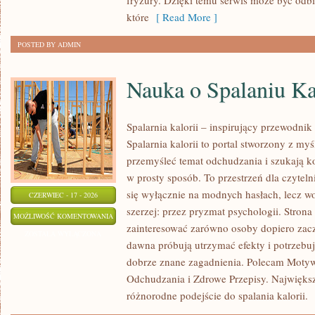
fryzury. Dzięki temu serwis może być odbi
które
[ Read More ]
POSTED BY ADMIN
Nauka o Spalaniu Ka
Spalarnia kalorii – inspirujący przewodnik
Spalarnia kalorii to portal stworzony z my
przemyśleć temat odchudzania i szukają k
w prosty sposób. To przestrzeń dla czyteln
się wyłącznie na modnych hasłach, lecz wo
CZERWIEC - 17 - 2026
szerzej: przez pryzmat psychologii. Stron
NAUKA
MOŻLIWOŚĆ KOMENTOWANIA
zainteresować zarówno osoby dopiero zaczy
O
ZOSTAŁA WYŁĄCZONA
dawna próbują utrzymać efekty i potrzebuj
SPALANIU
dobrze znane zagadnienia. Polecam Motyw
KALORII
Odchudzania i Zdrowe Przepisy. Największą
różnorodne podejście do spalania kalorii.
[