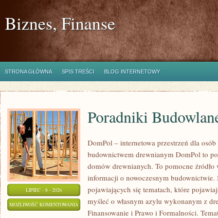
Biznes, Finanse
STRONA GŁÓWNA
SPIS TREŚCI
BLOG INTERNETOWY
Poradniki Budowlan
DomPol – internetowa przestrzeń dla osób
budownictwem drewnianym DomPol to por
domów drewnianych. To pomocne źródło wi
informacji o nowoczesnym budownictwie. St
pojawiających się tematach, które pojawiaj
LIPIEC - 8 - 2026
myśleć o własnym azylu wykonanym z dre
PORADNIKI
MOŻLIWOŚĆ KOMENTOWANIA
Finansowanie i Prawo i Formalności. Tem
BUDOWLANE
ZOSTAŁA WYŁĄCZONA