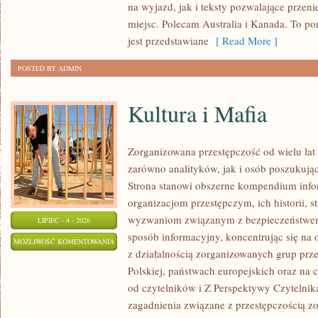
na wyjazd, jak i teksty pozwalające przen
miejsc. Polecam Australia i Kanada. To po
jest przedstawiane
[ Read More ]
POSTED BY ADMIN
Kultura i Mafia
Zorganizowana przestępczość od wielu lat
zarówno analityków, jak i osób poszukując
Strona stanowi obszerne kompendium info
organizacjom przestępczym, ich historii, s
wyzwaniom związanym z bezpieczeństwem.
LIPIEC - 4 - 2026
sposób informacyjny, koncentrując się na
KULTURA
MOŻLIWOŚĆ KOMENTOWANIA
z działalnością zorganizowanych grup prz
I
ZOSTAŁA WYŁĄCZONA
Polskiej, państwach europejskich oraz na 
MAFIA
od czytelników i Z Perspektywy Czytelnika
zagadnienia związane z przestępczością z