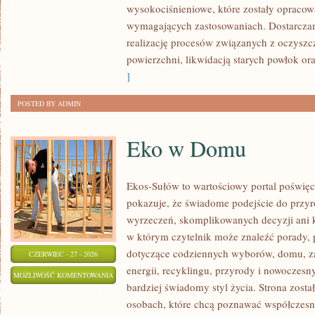
wysokociśnieniowe, które zostały opracow
wymagających zastosowaniach. Dostarczam
realizację procesów związanych z oczysz
powierzchni, likwidacją starych powłok o
]
POSTED BY ADMIN
Eko w Domu
Ekos-Sułów to wartościowy portal poświęco
pokazuje, że świadome podejście do przyr
wyrzeczeń, skomplikowanych decyzji ani 
w którym czytelnik może znaleźć porady, p
dotyczące codziennych wyborów, domu, z
CZERWIEC - 27 - 2026
energii, recyklingu, przyrody i nowoczes
EKO
MOŻLIWOŚĆ KOMENTOWANIA
bardziej świadomy styl życia. Strona zost
W
ZOSTAŁA WYŁĄCZONA
osobach, które chcą poznawać współczesn
DOMU