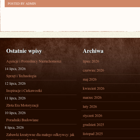
POSTED BY ADMIN
Ostatnie wpisy
Archiwa
Agencje i Pośrednicy Nieruchomości
lipiec 2026
14 lipca, 2026
czerwiec 2026
Sprzęt i Technologia
maj 2026
12 lipca, 2026
kwiecień 2026
Inspiracje i Ciekawostki
marzec 2026
11 lipca, 2026
Złota Era Motoryzacji
luty 2026
10 lipca, 2026
styczeń 2026
Poradniki Budowlane
grudzień 2025
8 lipca, 2026
listopad 2025
Zabawki kreatywne dla małego odkrywcy: jak