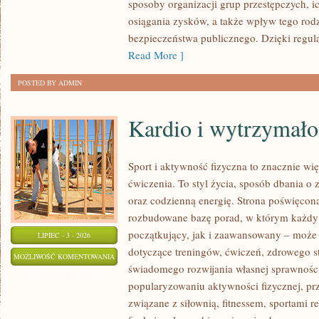
sposoby organizacji grup przestępczych, ic
osiągania zysków, a także wpływ tego rodz
bezpieczeństwa publicznego. Dzięki regu
Read More ]
POSTED BY ADMIN
Kardio i wytrzymało
Sport i aktywność fizyczna to znacznie wię
ćwiczenia. To styl życia, sposób dbania o
oraz codzienną energię. Strona poświęcona
rozbudowane bazę porad, w którym każdy
początkujący, jak i zaawansowany – może 
LIPIEC - 3 - 2026
dotyczące treningów, ćwiczeń, zdrowego st
KARDIO
MOŻLIWOŚĆ KOMENTOWANIA
świadomego rozwijania własnej sprawności
I
ZOSTAŁA WYŁĄCZONA
popularyzowaniu aktywności fizycznej, pr
WYTRZYMAŁOŚĆ
związane z siłownią, fitnessem, sportami r