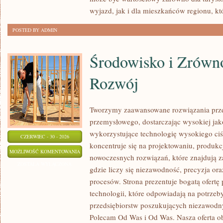
wyjazd, jak i dla mieszkańców regionu, kt
POSTED BY ADMIN
Środowisko i Zrów
Rozwój
Tworzymy zaawansowane rozwiązania prze
przemysłowego, dostarczając wysokiej jak
wykorzystujące technologię wysokiego ciś
CZERWIEC - 30 - 2026
koncentruje się na projektowaniu, produkc
ŚRODOWISKO
MOŻLIWOŚĆ KOMENTOWANIA
nowoczesnych rozwiązań, które znajdują z
I
ZOSTAŁA WYŁĄCZONA
gdzie liczy się niezawodność, precyzja 
ZRÓWNOWAŻONY
procesów. Strona prezentuje bogatą ofertę
ROZWÓJ
technologii, które odpowiadają na potrze
przedsiębiorstw poszukujących niezawodn
Polecam Od Was i Od Was. Nasza oferta o