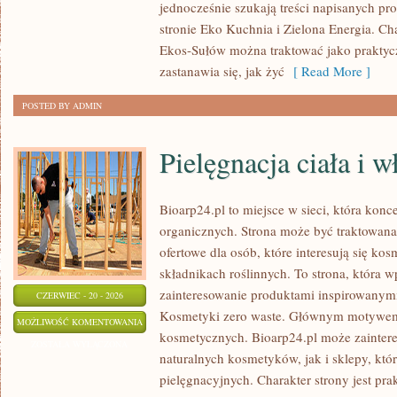
jednocześnie szukają treści napisanych p
stronie Eko Kuchnia i Zielona Energia. Cha
Ekos-Sułów można traktować jako praktyc
zastanawia się, jak żyć
[ Read More ]
POSTED BY ADMIN
Pielęgnacja ciała i 
Bioarp24.pl to miejsce w sieci, która kon
organicznych. Strona może być traktowan
ofertowe dla osób, które interesują się ko
składnikach roślinnych. To strona, która w
zainteresowanie produktami inspirowanym
CZERWIEC - 20 - 2026
Kosmetyki zero waste. Głównym motywem s
PIELĘGNACJA
MOŻLIWOŚĆ KOMENTOWANIA
kosmetycznych. Bioarp24.pl może zainte
CIAŁA
ZOSTAŁA WYŁĄCZONA
naturalnych kosmetyków, jak i sklepy, kt
I
pielęgnacyjnych. Charakter strony jest pra
WŁOSÓW