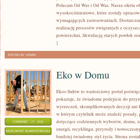
Polecam Od Was i Od Was. Nasza oferta o
wysokociśnieniowe, które zostały opracow
wymagających zastosowaniach. Dostarczam
realizację procesów związanych z oczysz
powierzchni, likwidacją starych powłok o
]
POSTED BY ADMIN
Eko w Domu
Ekos-Sułów to wartościowy portal poświęco
pokazuje, że świadome podejście do przyr
wyrzeczeń, skomplikowanych decyzji ani 
w którym czytelnik może znaleźć porady, p
dotyczące codziennych wyborów, domu, z
CZERWIEC - 27 - 2026
energii, recyklingu, przyrody i nowoczes
EKO
MOŻLIWOŚĆ KOMENTOWANIA
bardziej świadomy styl życia. Strona zost
W
ZOSTAŁA WYŁĄCZONA