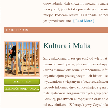
opowiadania, dzięki czemu można tu znal
na wyjazd, jak i teksty pozwalające przen
miejsc. Polecam Australia i Kanada. To po
jest przedstawiane
[ Read More ]
POSTED BY ADMIN
Kultura i Mafia
Zorganizowana przestępczość od wielu lat
zarówno analityków, jak i osób poszukując
Strona stanowi obszerne kompendium info
organizacjom przestępczym, ich historii, s
wyzwaniom związanym z bezpieczeństwem.
LIPIEC - 4 - 2026
sposób informacyjny, koncentrując się na
KULTURA
MOŻLIWOŚĆ KOMENTOWANIA
z działalnością zorganizowanych grup prz
I
ZOSTAŁA WYŁĄCZONA
Polskiej, państwach europejskich oraz na 
MAFIA
od czytelników i Z Perspektywy Czytelnika