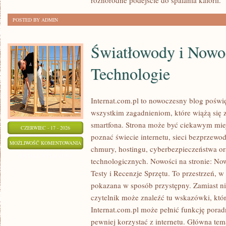
różnorodne podejście do spalania kalorii.
[
POSTED BY ADMIN
Światłowody i Nowo
Technologie
Internat.com.pl to nowoczesny blog poświ
wszystkim zagadnieniom, które wiążą się
smartfona. Strona może być ciekawym miej
CZERWIEC - 17 - 2026
poznać świecie internetu, sieci bezprzew
ŚWIATŁOWODY
MOŻLIWOŚĆ KOMENTOWANIA
chmury, hostingu, cyberbezpieczeństwa o
I
ZOSTAŁA WYŁĄCZONA
technologicznych. Nowości na stronie: Now
NOWOCZESNE
Testy i Recenzje Sprzętu. To przestrzeń, w
TECHNOLOGIE
pokazana w sposób przystępny. Zamiast n
czytelnik może znaleźć tu wskazówki, któ
Internat.com.pl może pełnić funkcję porad
pewniej korzystać z internetu. Główna tem