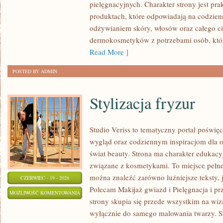
pielęgnacyjnych. Charakter strony jest pra
WŁOSÓW
produktach, które odpowiadają na codzien
odżywianiem skóry, włosów oraz całego cia
dermokosmetyków z potrzebami osób, któ
Read More ]
POSTED BY ADMIN
Stylizacja fryzur
Studio Veriss to tematyczny portal pośw
wygląd oraz codziennym inspiracjom dla os
świat beauty. Strona ma charakter edukacy
związane z kosmetykami. To miejsce pełne
można znaleźć zarówno luźniejsze teksty, 
CZERWIEC - 19 - 2026
Polecam Makijaż gwiazd i Pielęgnacja i p
STYLIZACJA
MOŻLIWOŚĆ KOMENTOWANIA
strony skupia się przede wszystkim na wiza
FRYZUR
ZOSTAŁA WYŁĄCZONA
wyłącznie do samego malowania twarzy. St