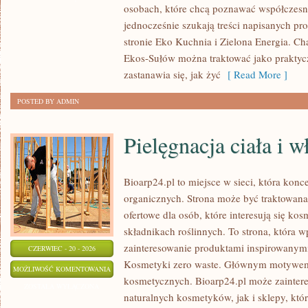
osobach, które chcą poznawać współczesn
DOMU
jednocześnie szukają treści napisanych p
stronie Eko Kuchnia i Zielona Energia. Cha
Ekos-Sułów można traktować jako praktyc
zastanawia się, jak żyć
[ Read More ]
POSTED BY ADMIN
Pielęgnacja ciała i 
Bioarp24.pl to miejsce w sieci, która kon
organicznych. Strona może być traktowan
ofertowe dla osób, które interesują się ko
składnikach roślinnych. To strona, która w
zainteresowanie produktami inspirowanym
CZERWIEC - 20 - 2026
Kosmetyki zero waste. Głównym motywem s
PIELĘGNACJA
MOŻLIWOŚĆ KOMENTOWANIA
kosmetycznych. Bioarp24.pl może zainte
CIAŁA
ZOSTAŁA WYŁĄCZONA
naturalnych kosmetyków, jak i sklepy, kt
I