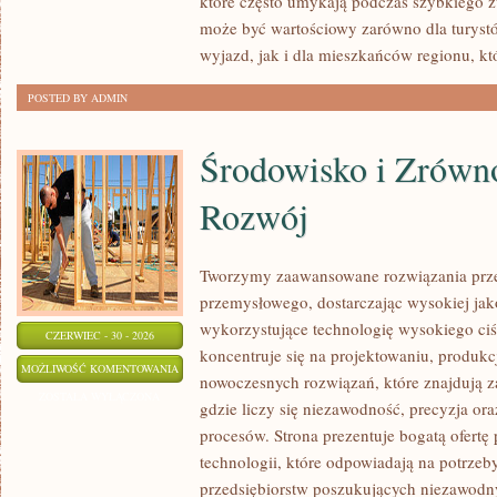
które często umykają podczas szybkiego z
może być wartościowy zarówno dla turys
wyjazd, jak i dla mieszkańców regionu, kt
POSTED BY ADMIN
Środowisko i Zrów
Rozwój
Tworzymy zaawansowane rozwiązania prze
przemysłowego, dostarczając wysokiej jak
wykorzystujące technologię wysokiego ciś
CZERWIEC - 30 - 2026
koncentruje się na projektowaniu, produkc
ŚRODOWISKO
MOŻLIWOŚĆ KOMENTOWANIA
nowoczesnych rozwiązań, które znajdują z
I
ZOSTAŁA WYŁĄCZONA
gdzie liczy się niezawodność, precyzja 
ZRÓWNOWAŻONY
procesów. Strona prezentuje bogatą ofertę
ROZWÓJ
technologii, które odpowiadają na potrze
przedsiębiorstw poszukujących niezawodn