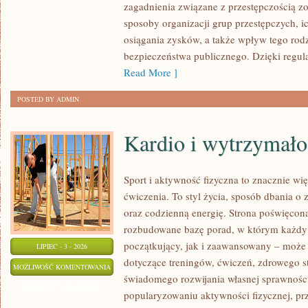
zagadnienia związane z przestępczością z
sposoby organizacji grup przestępczych, ic
osiągania zysków, a także wpływ tego rodz
bezpieczeństwa publicznego. Dzięki regu
Read More ]
POSTED BY ADMIN
Kardio i wytrzymało
Sport i aktywność fizyczna to znacznie wię
ćwiczenia. To styl życia, sposób dbania o
oraz codzienną energię. Strona poświęcona
rozbudowane bazę porad, w którym każdy
początkujący, jak i zaawansowany – może 
LIPIEC - 3 - 2026
dotyczące treningów, ćwiczeń, zdrowego st
KARDIO
MOŻLIWOŚĆ KOMENTOWANIA
świadomego rozwijania własnej sprawności
I
ZOSTAŁA WYŁĄCZONA
popularyzowaniu aktywności fizycznej, pr
WYTRZYMAŁOŚĆ