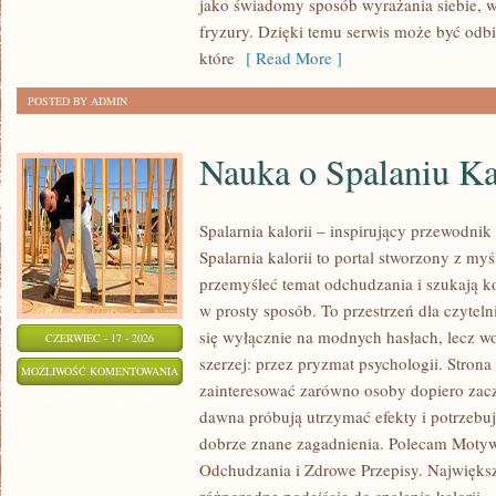
jako świadomy sposób wyrażania siebie, 
fryzury. Dzięki temu serwis może być odbi
które
[ Read More ]
POSTED BY ADMIN
Nauka o Spalaniu Ka
Spalarnia kalorii – inspirujący przewodnik
Spalarnia kalorii to portal stworzony z my
przemyśleć temat odchudzania i szukają k
w prosty sposób. To przestrzeń dla czyteln
się wyłącznie na modnych hasłach, lecz wo
CZERWIEC - 17 - 2026
szerzej: przez pryzmat psychologii. Stron
NAUKA
MOŻLIWOŚĆ KOMENTOWANIA
zainteresować zarówno osoby dopiero zaczy
O
ZOSTAŁA WYŁĄCZONA
dawna próbują utrzymać efekty i potrzebuj
SPALANIU
dobrze znane zagadnienia. Polecam Motyw
KALORII
Odchudzania i Zdrowe Przepisy. Największą