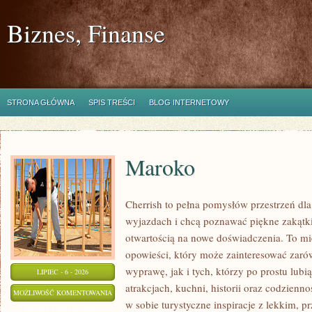
Biznes, Finanse
STRONA GŁÓWNA
SPIS TREŚCI
BLOG INTERNETOWY
Maroko
Cherrish to pełna pomysłów przestrzeń dla
wyjazdach i chcą poznawać piękne zakątki
otwartością na nowe doświadczenia. To mi
opowieści, który może zainteresować zaró
wyprawę, jak i tych, którzy po prostu lubią
LIPIEC - 6 - 2026
atrakcjach, kuchni, historii oraz codzienn
MAROKO
MOŻLIWOŚĆ KOMENTOWANIA
w sobie turystyczne inspiracje z lekkim,
ZOSTAŁA WYŁĄCZONA