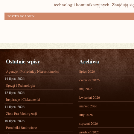
technologii komunikacyjnych. Znajdują się 
POSTED BY ADMIN
Ostatnie wpisy
Archiwa
Agencje i Pośrednicy Nieruchomości
lipiec 2026
14 lipca, 2026
czerwiec 2026
Sprzęt i Technologia
maj 2026
12 lipca, 2026
kwiecień 2026
Inspiracje i Ciekawostki
marzec 2026
11 lipca, 2026
Złota Era Motoryzacji
luty 2026
10 lipca, 2026
styczeń 2026
Poradniki Budowlane
grudzień 2025