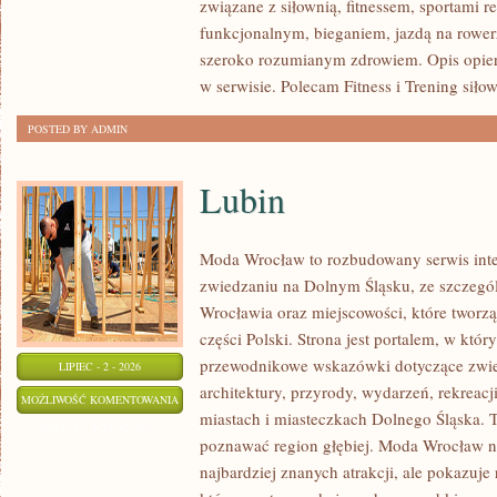
związane z siłownią, fitnessem, sportami r
funkcjonalnym, bieganiem, jazdą na rowerz
szeroko rozumianym zdrowiem. Opis opier
w serwisie. Polecam Fitness i Trening siło
POSTED BY ADMIN
Lubin
Moda Wrocław to rozbudowany serwis int
zwiedzaniu na Dolnym Śląsku, ze szczeg
Wrocławia oraz miejscowości, które tworz
części Polski. Strona jest portalem, w kt
przewodnikowe wskazówki dotyczące zwiedz
LIPIEC - 2 - 2026
architektury, przyrody, wydarzeń, rekreac
LUBIN
MOŻLIWOŚĆ KOMENTOWANIA
miastach i miasteczkach Dolnego Śląska. To
ZOSTAŁA WYŁĄCZONA
poznawać region głębiej. Moda Wrocław ni
najbardziej znanych atrakcji, ale pokazuje