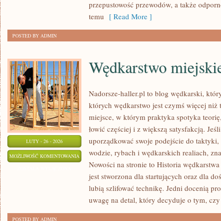
przepustowość przewodów, a także odporno
temu
[ Read More ]
POSTED BY ADMIN
Wędkarstwo miejski
Nadorsze-haller.pl to blog wędkarski, któr
których wędkarstwo jest czymś więcej ni
miejsce, w którym praktyka spotyka teori
łowić częściej i z większą satysfakcją. Je
uporządkować swoje podejście do taktyki, 
LUTY - 26 - 2026
wodzie, rybach i wędkarskich realiach, zna
WĘDKARSTWO
MOŻLIWOŚĆ KOMENTOWANIA
Nowości na stronie to Historia wędkarstw
MIEJSKIE
ZOSTAŁA WYŁĄCZONA
jest stworzona dla startujących oraz dla 
lubią szlifować technikę. Jedni docenią pr
uwagę na detal, który decyduje o tym, czy
POSTED BY ADMIN