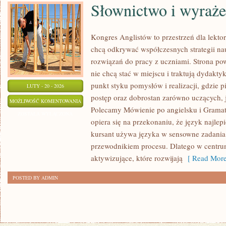
Słownictwo i wyraże
Kongres Anglistów to przestrzeń dla lekto
chcą odkrywać współczesnych strategii na
rozwiązań do pracy z uczniami. Strona pow
nie chcą stać w miejscu i traktują dydakty
punkt styku pomysłów i realizacji, gdzie p
LUTY - 20 - 2026
postęp oraz dobrostan zarówno uczących, 
SŁOWNICTWO
MOŻLIWOŚĆ KOMENTOWANIA
Polecamy Mówienie po angielsku i Gramaty
I
ZOSTAŁA WYŁĄCZONA
opiera się na przekonaniu, że język najlepi
WYRAŻENIA
kursant używa języka w sensowne zadania, 
przewodnikiem procesu. Dlatego w centru
aktywizujące, które rozwijają
[ Read More
POSTED BY ADMIN