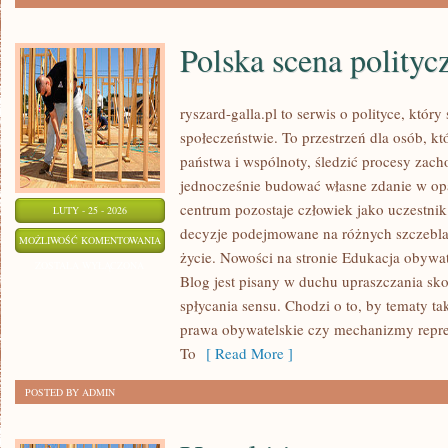
Polska scena polityc
ryszard-galla.pl to serwis o polityce, który
społeczeństwie. To przestrzeń dla osób, 
państwa i wspólnoty, śledzić procesy zac
jednocześnie budować własne zdanie w opa
centrum pozostaje człowiek jako uczestnik 
LUTY - 25 - 2026
decyzje podejmowane na różnych szczeblac
POLSKA
MOŻLIWOŚĆ KOMENTOWANIA
życie. Nowości na stronie Edukacja obywat
SCENA
ZOSTAŁA WYŁĄCZONA
Blog jest pisany w duchu upraszczania s
POLITYCZNA
spłycania sensu. Chodzi o to, by tematy ta
prawa obywatelskie czy mechanizmy repreze
To
[ Read More ]
POSTED BY ADMIN