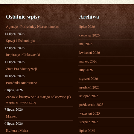
Ostatnie wpisy
Archiwa
Agencje i Pośrednicy Nieruchomości
lipiec 2026
14 lipca, 2026
czerwiec 2026
Sprzęt i Technologia
maj 2026
12 lipca, 2026
kwiecień 2026
Inspiracje i Ciekawostki
marzec 2026
11 lipca, 2026
Złota Era Motoryzacji
luty 2026
10 lipca, 2026
styczeń 2026
Poradniki Budowlane
grudzień 2025
8 lipca, 2026
listopad 2025
Zabawki kreatywne dla małego odkrywcy: jak
wspierać wyobraźnię
październik 2025
7 lipca, 2026
wrzesień 2025
Maroko
sierpień 2025
6 lipca, 2026
Kultura i Mafia
lipiec 2025