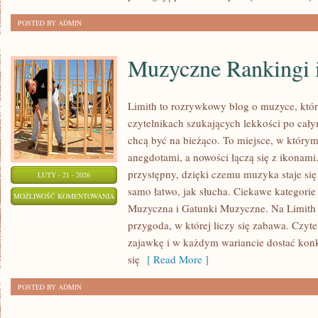
POSTED BY ADMIN
Muzyczne Rankingi i
Limith to rozrywkowy blog o muzyce, któr
czytelnikach szukających lekkości po całym
chcą być na bieżąco. To miejsce, w którym
anegdotami, a nowości łączą się z ikonami
przystępny, dzięki czemu muzyka staje się t
LUTY - 21 - 2026
samo łatwo, jak słucha. Ciekawe kategorie
MUZYCZNE
MOŻLIWOŚĆ KOMENTOWANIA
Muzyczna i Gatunki Muzyczne. Na Limith 
RANKINGI
ZOSTAŁA WYŁĄCZONA
przygoda, w której liczy się zabawa. Czyte
I
zajawkę i w każdym wariancie dostać konk
TOPLISTY
się
[ Read More ]
POSTED BY ADMIN