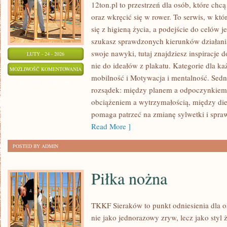
12ton.pl to przestrzeń dla osób, które ch
oraz wkręcić się w rower. To serwis, w kt
się z higieną życia, a podejście do celów j
szukasz sprawdzonych kierunków działani
swoje nawyki, tutaj znajdziesz inspiracje
LUTY - 24 - 2026
nie do ideałów z plakatu. Kategorie dla ka
YOGA
MOŻLIWOŚĆ KOMENTOWANIA
mobilność i Motywacja i mentalność. Sedn
I
ZOSTAŁA WYŁĄCZONA
rozsądek: między planem a odpoczynkiem
PILATES
obciążeniem a wytrzymałością, między die
pomaga patrzeć na zmianę sylwetki i spraw
Read More ]
POSTED BY ADMIN
Piłka nożna
TKKF Sieraków to punkt odniesienia dla os
nie jako jednorazowy zryw, lecz jako styl 