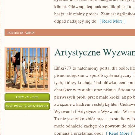
klimat. Główną ideą makmetalik.pl jest to, 
hasło, ale realny proces. Zamiast ogólnikó
odpad nadający się do
[ Read More ]
POSTED BY ADMIN
Artystyczne Wyzwan
Elfiki777 to natchniony portal dla osób, k
pismo odręczne w sposób systematyczny. T
tych, którzy kochają ślad ołówka, cenią n
charakter w rysunku oraz piśmie. Strona p
pierwszych prób, przez małe kroki, aż po
LUTY - 21 - 2026
związane z kadrem i estetyką liter. Ciekaw
ARTYSTYCZNE
MOŻLIWOŚĆ KOMENTOWANIA
Wyzwania i Artystyczne Wyzwania. W centr
WYZWANIA
ZOSTAŁA WYŁĄCZONA
To nie jest tylko zbiór prac – to studio w
może odnaleźć zachętę do powrotu do ołów
pomagają przełamać opór
[ Read More ]