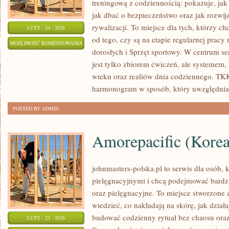
treningową z codziennością: pokazuje, ja
jak dbać o bezpieczeństwo oraz jak rozwi
rywalizacji. To miejsce dla tych, którzy ch
LUTY - 24 - 2026
od tego, czy są na etapie regularnej prac
PIŁKA
MOŻLIWOŚĆ KOMENTOWANIA
dorosłych i Sprzęt sportowy. W centrum ser
NOŻNA
ZOSTAŁA WYŁĄCZONA
jest tylko zbiorem ćwiczeń, ale systemem
wieku oraz realiów dnia codziennego. T
harmonogram w sposób, który uwzględnia
POSTED BY ADMIN
Amorepacific (Kore
johnmasters-polska.pl to serwis dla osób, k
pielęgnacyjnymi i chcą podejmować bardzi
oraz pielęgnacyjne. To miejsce stworzone z
wiedzieć, co nakładają na skórę, jak dział
budować codzienny rytuał bez chaosu or
LUTY - 23 - 2026