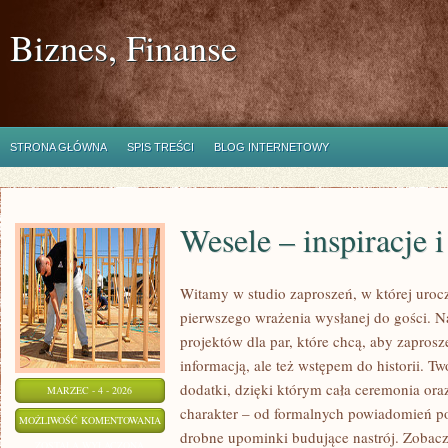
Biznes, Finanse
STRONA GŁÓWNA
SPIS TREŚCI
BLOG INTERNETOWY
Wesele – inspiracje 
Witamy w studio zaproszeń, w której urocz
pierwszego wrażenia wysłanej do gości. N
projektów dla par, które chcą, aby zaprosz
informacją, ale też wstępem do historii. T
dodatki, dzięki którym cała ceremonia ora
MARZEC - 4 - 2026
charakter – od formalnych powiadomień po
WESELE
MOŻLIWOŚĆ KOMENTOWANIA
drobne upominki budujące nastrój. Zobacz 
–
ZOSTAŁA WYŁĄCZONA