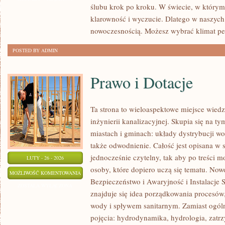
ślubu krok po kroku. W świecie, w którym d
INSPIRACJE
klarowność i wyczucie. Dlatego w naszych
I
nowoczesnością. Możesz wybrać klimat pe
POMYSŁY
POSTED BY ADMIN
Prawo i Dotacje
Ta strona to wieloaspektowe miejsce wied
inżynierii kanalizacyjnej. Skupia się na ty
miastach i gminach: układy dystrybucji wo
także odwodnienie. Całość jest opisana w 
jednocześnie czytelny, tak aby po treści m
LUTY - 26 - 2026
osoby, które dopiero uczą się tematu. Nowo
PRAWO
MOŻLIWOŚĆ KOMENTOWANIA
Bezpieczeństwo i Awaryjność i Instalacje 
I
ZOSTAŁA WYŁĄCZONA
znajduje się idea porządkowania procesów,
DOTACJE
wody i spływem sanitarnym. Zamiast ogóln
pojęcia: hydrodynamika, hydrologia, zat