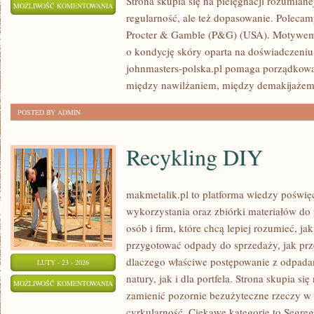
Strona skupia się na pielęgnacji rozumiane
AMOREPACIFIC
MOŻLIWOŚĆ KOMENTOWANIA
regularność, ale też dopasowanie. Polecam
(KOREA
ZOSTAŁA WYŁĄCZONA
Procter & Gamble (P&G) (USA). Motywem 
POŁUDNIOWA)
o kondycję skóry oparta na doświadczeniu,
johnmasters-polska.pl pomaga porządkować
między nawilżaniem, między demakijażem
POSTED BY ADMIN
Recykling DIY
makmetalik.pl to platforma wiedzy poświ
wykorzystania oraz zbiórki materiałów do 
osób i firm, które chcą lepiej rozumieć, jak
przygotować odpady do sprzedaży, jak prz
dlaczego właściwe postępowanie z odpada
LUTY - 23 - 2026
natury, jak i dla portfela. Strona skupia si
RECYKLING
MOŻLIWOŚĆ KOMENTOWANIA
zamienić pozornie bezużyteczne rzeczy w 
DIY
ZOSTAŁA WYŁĄCZONA
cyrkularność. Ciekawe kategorie to Segre