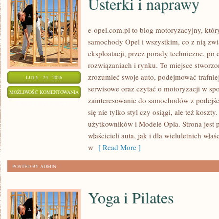
Usterki i naprawy
e-opel.com.pl to blog motoryzacyjny, któr
samochody Opel i wszystkim, co z nią zwi
eksploatacji, przez porady techniczne, po
rozwiązaniach i rynku. To miejsce stworzon
zrozumieć swoje auto, podejmować trafnie
LUTY - 24 - 2026
serwisowe oraz czytać o motoryzacji w sp
USTERKI
MOŻLIWOŚĆ KOMENTOWANIA
zainteresowanie do samochodów z podejści
I
ZOSTAŁA WYŁĄCZONA
się nie tylko styl czy osiągi, ale też koszt
NAPRAWY
użytkowników i Modele Opla. Strona jest 
właścicieli auta, jak i dla wieluletnich właś
w
[ Read More ]
POSTED BY ADMIN
Yoga i Pilates