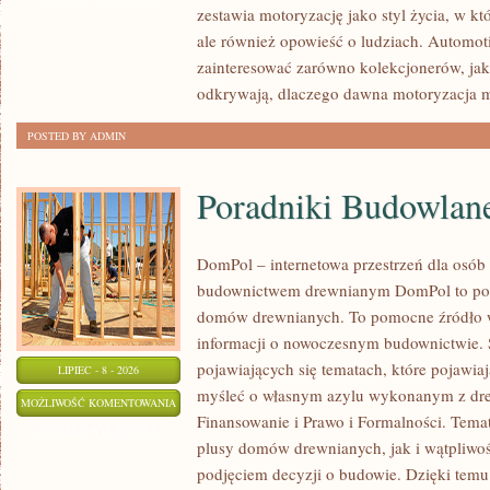
zestawia motoryzację jako styl życia, w któ
MOTORYZACJI
ale również opowieść o ludziach. Automot
zainteresować zarówno kolekcjonerów, jak 
odkrywają, dlaczego dawna motoryzacja 
POSTED BY ADMIN
Poradniki Budowlan
DomPol – internetowa przestrzeń dla osób
budownictwem drewnianym DomPol to por
domów drewnianych. To pomocne źródło wi
informacji o nowoczesnym budownictwie. St
pojawiających się tematach, które pojawiaj
LIPIEC - 8 - 2026
myśleć o własnym azylu wykonanym z dre
PORADNIKI
MOŻLIWOŚĆ KOMENTOWANIA
Finansowanie i Prawo i Formalności. Tem
BUDOWLANE
ZOSTAŁA WYŁĄCZONA
plusy domów drewnianych, jak i wątpliwoś
podjęciem decyzji o budowie. Dzięki te