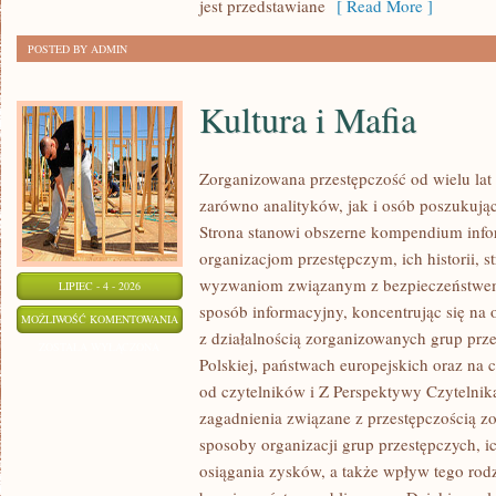
jest przedstawiane
[ Read More ]
POSTED BY ADMIN
Kultura i Mafia
Zorganizowana przestępczość od wielu lat
zarówno analityków, jak i osób poszukując
Strona stanowi obszerne kompendium info
organizacjom przestępczym, ich historii, s
wyzwaniom związanym z bezpieczeństwem.
LIPIEC - 4 - 2026
sposób informacyjny, koncentrując się na
KULTURA
MOŻLIWOŚĆ KOMENTOWANIA
z działalnością zorganizowanych grup prz
I
ZOSTAŁA WYŁĄCZONA
Polskiej, państwach europejskich oraz na 
MAFIA
od czytelników i Z Perspektywy Czytelnika
zagadnienia związane z przestępczością z
sposoby organizacji grup przestępczych, ic
osiągania zysków, a także wpływ tego rodz