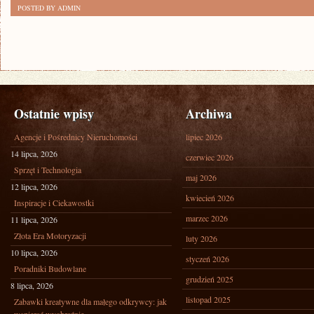
POSTED BY ADMIN
Ostatnie wpisy
Archiwa
Agencje i Pośrednicy Nieruchomości
lipiec 2026
14 lipca, 2026
czerwiec 2026
Sprzęt i Technologia
maj 2026
12 lipca, 2026
kwiecień 2026
Inspiracje i Ciekawostki
marzec 2026
11 lipca, 2026
Złota Era Motoryzacji
luty 2026
10 lipca, 2026
styczeń 2026
Poradniki Budowlane
grudzień 2025
8 lipca, 2026
listopad 2025
Zabawki kreatywne dla małego odkrywcy: jak