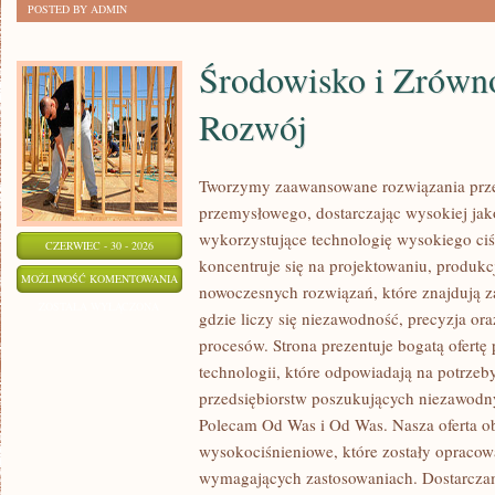
POSTED BY ADMIN
Środowisko i Zrów
Rozwój
Tworzymy zaawansowane rozwiązania prze
przemysłowego, dostarczając wysokiej jak
wykorzystujące technologię wysokiego ciś
CZERWIEC - 30 - 2026
koncentruje się na projektowaniu, produkc
ŚRODOWISKO
MOŻLIWOŚĆ KOMENTOWANIA
nowoczesnych rozwiązań, które znajdują z
I
ZOSTAŁA WYŁĄCZONA
gdzie liczy się niezawodność, precyzja 
ZRÓWNOWAŻONY
procesów. Strona prezentuje bogatą ofertę
ROZWÓJ
technologii, które odpowiadają na potrze
przedsiębiorstw poszukujących niezawodn
Polecam Od Was i Od Was. Nasza oferta o
wysokociśnieniowe, które zostały opracow
wymagających zastosowaniach. Dostarczam