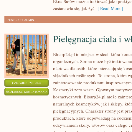
Ekos-Sułów można traktować jako praktyc
zastanawia się, jak żyć
[ Read More ]
POSTED BY ADMIN
Pielęgnacja ciała i 
Bioarp24.pl to miejsce w sieci, która kon
organicznych. Strona może być traktowan
ofertowe dla osób, które interesują się ko
składnikach roślinnych. To strona, która w
zainteresowanie produktami inspirowanym
CZERWIEC - 20 - 2026
Kosmetyki zero waste. Głównym motywem s
PIELĘGNACJA
MOŻLIWOŚĆ KOMENTOWANIA
kosmetycznych. Bioarp24.pl może zainte
CIAŁA
ZOSTAŁA WYŁĄCZONA
naturalnych kosmetyków, jak i sklepy, kt
I
pielęgnacyjnych. Charakter strony jest pra
WŁOSÓW
produktach, które odpowiadają na codzien
odżywianiem skóry, włosów oraz całego cia