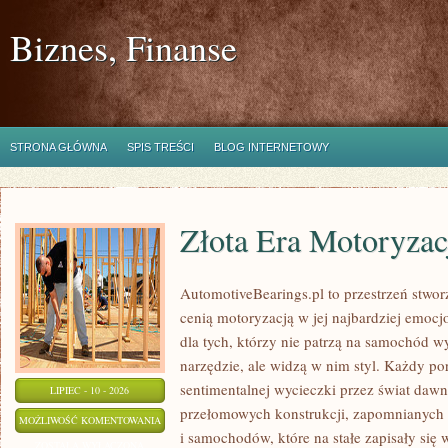
Biznes, Finanse
STRONA GŁÓWNA
SPIS TREŚCI
BLOG INTERNETOWY
Złota Era Motoryzac
AutomotiveBearings.pl to przestrzeń stwor
cenią motoryzacją w jej najbardziej emoc
dla tych, którzy nie patrzą na samochód w
narzędzie, ale widzą w nim styl. Każdy po
sentimentalnej wycieczki przez świat daw
LIPIEC - 10 - 2026
przełomowych konstrukcji, zapomnianych
ZŁOTA
MOŻLIWOŚĆ KOMENTOWANIA
i samochodów, które na stałe zapisały się
ERA
ZOSTAŁA WYŁĄCZONA