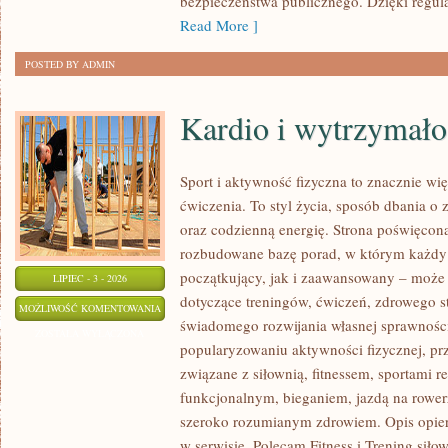
bezpieczeństwa publicznego. Dzięki regu
Read More ]
POSTED BY ADMIN
Kardio i wytrzymało
Sport i aktywność fizyczna to znacznie wię
ćwiczenia. To styl życia, sposób dbania o
oraz codzienną energię. Strona poświęcona
rozbudowane bazę porad, w którym każdy
początkujący, jak i zaawansowany – może 
LIPIEC - 3 - 2026
dotyczące treningów, ćwiczeń, zdrowego st
KARDIO
MOŻLIWOŚĆ KOMENTOWANIA
świadomego rozwijania własnej sprawności
I
ZOSTAŁA WYŁĄCZONA
popularyzowaniu aktywności fizycznej, pr
WYTRZYMAŁOŚĆ
związane z siłownią, fitnessem, sportami r
funkcjonalnym, bieganiem, jazdą na rowerz
szeroko rozumianym zdrowiem. Opis opier
w serwisie. Polecam Fitness i Trening siło