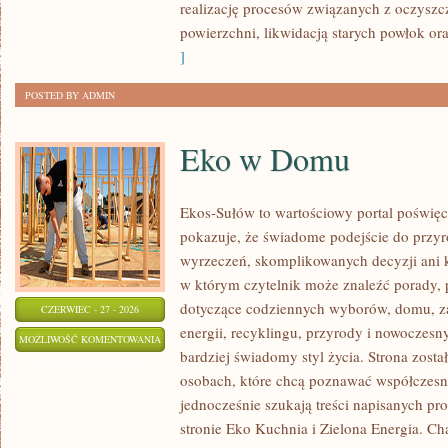
realizację procesów związanych z oczysz
powierzchni, likwidacją starych powłok o
]
POSTED BY ADMIN
Eko w Domu
Ekos-Sułów to wartościowy portal poświęco
pokazuje, że świadome podejście do przyr
wyrzeczeń, skomplikowanych decyzji ani 
w którym czytelnik może znaleźć porady, p
dotyczące codziennych wyborów, domu, z
CZERWIEC - 27 - 2026
energii, recyklingu, przyrody i nowoczes
EKO
MOŻLIWOŚĆ KOMENTOWANIA
bardziej świadomy styl życia. Strona zost
W
ZOSTAŁA WYŁĄCZONA
osobach, które chcą poznawać współczesn
DOMU
jednocześnie szukają treści napisanych p
stronie Eko Kuchnia i Zielona Energia. Cha