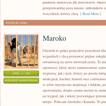
punktem startowym dla inwestorów, właścic
przeprowadzkę poza miasto, miłośników n
wszystkich, którzy chcą
[ Read More ]
POSTED BY ADMIN
Maroko
Cherrish to pełna pomysłów przestrzeń dla
wyjazdach i chcą poznawać piękne zakątki
otwartością na nowe doświadczenia. To mi
opowieści, który może zainteresować zaró
wyprawę, jak i tych, którzy po prostu lubią
LIPIEC - 6 - 2026
atrakcjach, kuchni, historii oraz codzienn
MAROKO
MOŻLIWOŚĆ KOMENTOWANIA
w sobie turystyczne inspiracje z lekkim,
ZOSTAŁA WYŁĄCZONA
opowiadania, dzięki czemu można tu znal
na wyjazd, jak i teksty pozwalające przen
miejsc. Polecam Australia i Kanada. To po