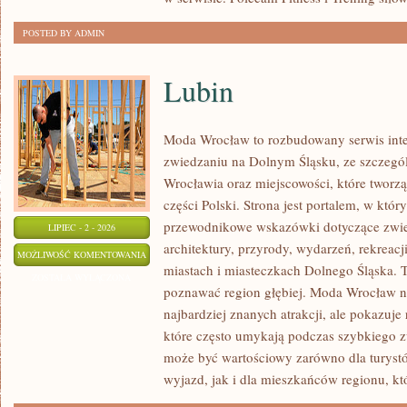
POSTED BY ADMIN
Lubin
Moda Wrocław to rozbudowany serwis int
zwiedzaniu na Dolnym Śląsku, ze szczeg
Wrocławia oraz miejscowości, które tworz
części Polski. Strona jest portalem, w kt
przewodnikowe wskazówki dotyczące zwiedz
LIPIEC - 2 - 2026
architektury, przyrody, wydarzeń, rekreac
LUBIN
MOŻLIWOŚĆ KOMENTOWANIA
miastach i miasteczkach Dolnego Śląska. To
ZOSTAŁA WYŁĄCZONA
poznawać region głębiej. Moda Wrocław ni
najbardziej znanych atrakcji, ale pokazuje
które często umykają podczas szybkiego z
może być wartościowy zarówno dla turys
wyjazd, jak i dla mieszkańców regionu, kt