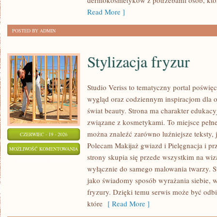
dermokosmetyków z potrzebami osób, któ
Read More ]
POSTED BY ADMIN
Stylizacja fryzur
Studio Veriss to tematyczny portal pośw
wygląd oraz codziennym inspiracjom dla os
świat beauty. Strona ma charakter edukacy
związane z kosmetykami. To miejsce pełne
można znaleźć zarówno luźniejsze teksty, 
CZERWIEC - 19 - 2026
Polecam Makijaż gwiazd i Pielęgnacja i p
STYLIZACJA
MOŻLIWOŚĆ KOMENTOWANIA
strony skupia się przede wszystkim na wiza
FRYZUR
ZOSTAŁA WYŁĄCZONA
wyłącznie do samego malowania twarzy. St
jako świadomy sposób wyrażania siebie, 
fryzury. Dzięki temu serwis może być odbi
które
[ Read More ]