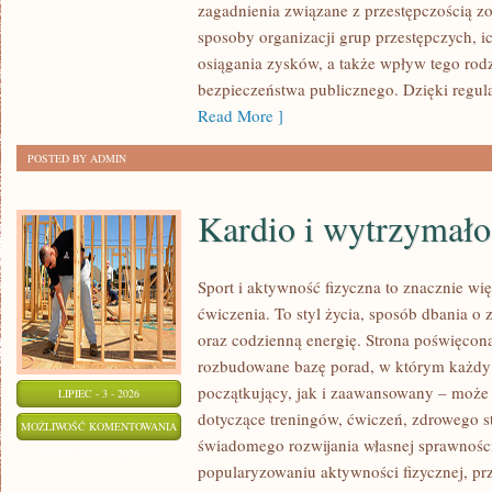
zagadnienia związane z przestępczością z
sposoby organizacji grup przestępczych, ic
osiągania zysków, a także wpływ tego rodz
bezpieczeństwa publicznego. Dzięki regu
Read More ]
POSTED BY ADMIN
Kardio i wytrzymało
Sport i aktywność fizyczna to znacznie wię
ćwiczenia. To styl życia, sposób dbania o
oraz codzienną energię. Strona poświęcona
rozbudowane bazę porad, w którym każdy
początkujący, jak i zaawansowany – może 
LIPIEC - 3 - 2026
dotyczące treningów, ćwiczeń, zdrowego st
KARDIO
MOŻLIWOŚĆ KOMENTOWANIA
świadomego rozwijania własnej sprawności
I
ZOSTAŁA WYŁĄCZONA
popularyzowaniu aktywności fizycznej, pr
WYTRZYMAŁOŚĆ