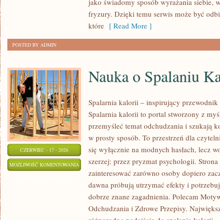
jako świadomy sposób wyrażania siebie, 
fryzury. Dzięki temu serwis może być odbi
które
[ Read More ]
POSTED BY ADMIN
Nauka o Spalaniu Ka
Spalarnia kalorii – inspirujący przewodnik
Spalarnia kalorii to portal stworzony z my
przemyśleć temat odchudzania i szukają k
w prosty sposób. To przestrzeń dla czyteln
się wyłącznie na modnych hasłach, lecz wo
CZERWIEC - 17 - 2026
szerzej: przez pryzmat psychologii. Stron
NAUKA
MOŻLIWOŚĆ KOMENTOWANIA
zainteresować zarówno osoby dopiero zaczy
O
ZOSTAŁA WYŁĄCZONA
dawna próbują utrzymać efekty i potrzebuj
SPALANIU
dobrze znane zagadnienia. Polecam Motyw
KALORII
Odchudzania i Zdrowe Przepisy. Największą