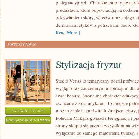
pielęgnacyjnych. Charakter strony jest pra
WŁOSÓW
produktach, które odpowiadają na codzien
odżywianiem skóry, włosów oraz całego cia
dermokosmetyków z potrzebami osób, któ
Read More ]
POSTED BY ADMIN
Stylizacja fryzur
Studio Veriss to tematyczny portal pośw
wygląd oraz codziennym inspiracjom dla os
świat beauty. Strona ma charakter edukacy
związane z kosmetykami. To miejsce pełne
można znaleźć zarówno luźniejsze teksty, 
CZERWIEC - 19 - 2026
Polecam Makijaż gwiazd i Pielęgnacja i p
STYLIZACJA
MOŻLIWOŚĆ KOMENTOWANIA
strony skupia się przede wszystkim na wiza
FRYZUR
ZOSTAŁA WYŁĄCZONA
wyłącznie do samego malowania twarzy. St