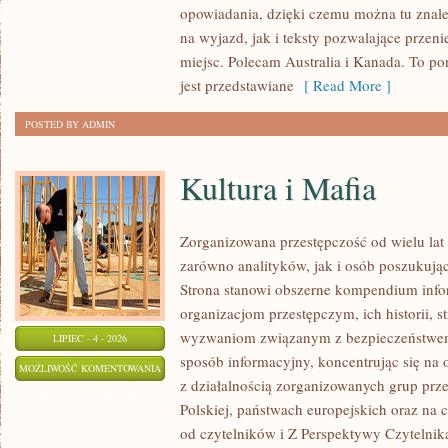
opowiadania, dzięki czemu można tu znal
na wyjazd, jak i teksty pozwalające przen
miejsc. Polecam Australia i Kanada. To po
jest przedstawiane
[ Read More ]
POSTED BY ADMIN
Kultura i Mafia
Zorganizowana przestępczość od wielu lat
zarówno analityków, jak i osób poszukując
Strona stanowi obszerne kompendium info
organizacjom przestępczym, ich historii, s
wyzwaniom związanym z bezpieczeństwem.
LIPIEC - 4 - 2026
sposób informacyjny, koncentrując się na
KULTURA
MOŻLIWOŚĆ KOMENTOWANIA
z działalnością zorganizowanych grup prz
I
ZOSTAŁA WYŁĄCZONA
Polskiej, państwach europejskich oraz na 
MAFIA
od czytelników i Z Perspektywy Czytelnika