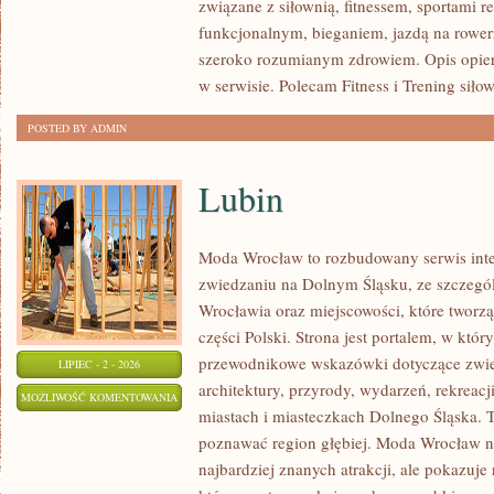
związane z siłownią, fitnessem, sportami r
funkcjonalnym, bieganiem, jazdą na rowerz
szeroko rozumianym zdrowiem. Opis opier
w serwisie. Polecam Fitness i Trening siło
POSTED BY ADMIN
Lubin
Moda Wrocław to rozbudowany serwis int
zwiedzaniu na Dolnym Śląsku, ze szczeg
Wrocławia oraz miejscowości, które tworz
części Polski. Strona jest portalem, w kt
przewodnikowe wskazówki dotyczące zwiedz
LIPIEC - 2 - 2026
architektury, przyrody, wydarzeń, rekreac
LUBIN
MOŻLIWOŚĆ KOMENTOWANIA
miastach i miasteczkach Dolnego Śląska. To
ZOSTAŁA WYŁĄCZONA
poznawać region głębiej. Moda Wrocław ni
najbardziej znanych atrakcji, ale pokazuje