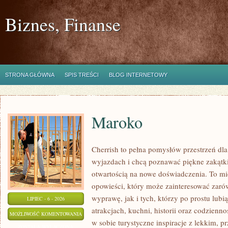
Biznes, Finanse
STRONA GŁÓWNA
SPIS TREŚCI
BLOG INTERNETOWY
Maroko
Cherrish to pełna pomysłów przestrzeń dla
wyjazdach i chcą poznawać piękne zakątki
otwartością na nowe doświadczenia. To mi
opowieści, który może zainteresować zaró
wyprawę, jak i tych, którzy po prostu lubią
LIPIEC - 6 - 2026
atrakcjach, kuchni, historii oraz codzienn
MAROKO
MOŻLIWOŚĆ KOMENTOWANIA
w sobie turystyczne inspiracje z lekkim,
ZOSTAŁA WYŁĄCZONA