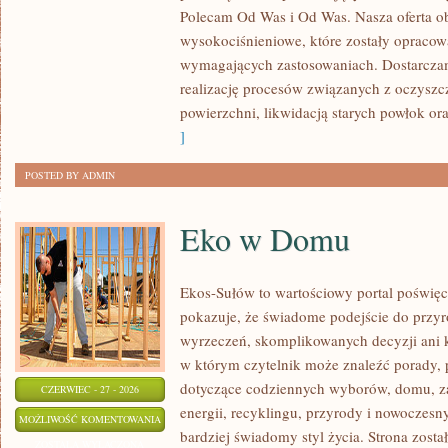
Polecam Od Was i Od Was. Nasza oferta o
wysokociśnieniowe, które zostały opracow
wymagających zastosowaniach. Dostarczam
realizację procesów związanych z oczysz
powierzchni, likwidacją starych powłok o
]
POSTED BY ADMIN
Eko w Domu
Ekos-Sułów to wartościowy portal poświęco
pokazuje, że świadome podejście do przyr
wyrzeczeń, skomplikowanych decyzji ani 
w którym czytelnik może znaleźć porady, p
dotyczące codziennych wyborów, domu, z
CZERWIEC - 27 - 2026
energii, recyklingu, przyrody i nowoczes
EKO
MOŻLIWOŚĆ KOMENTOWANIA
bardziej świadomy styl życia. Strona zost
W
ZOSTAŁA WYŁĄCZONA