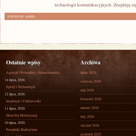
technologii komunikacyjnych. Znajdują się 
POSTED BY ADMIN
Ostatnie wpisy
Archiwa
Agencje i Pośrednicy Nieruchomości
lipiec 2026
14 lipca, 2026
czerwiec 2026
Sprzęt i Technologia
maj 2026
12 lipca, 2026
kwiecień 2026
Inspiracje i Ciekawostki
marzec 2026
11 lipca, 2026
Złota Era Motoryzacji
luty 2026
10 lipca, 2026
styczeń 2026
Poradniki Budowlane
grudzień 2025