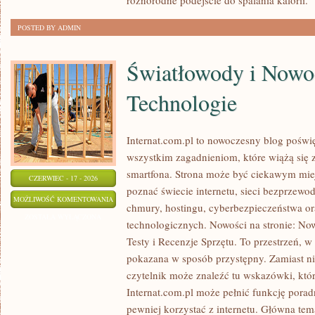
różnorodne podejście do spalania kalorii.
[
POSTED BY ADMIN
Światłowody i Nowo
Technologie
Internat.com.pl to nowoczesny blog poświ
wszystkim zagadnieniom, które wiążą się
smartfona. Strona może być ciekawym miej
CZERWIEC - 17 - 2026
poznać świecie internetu, sieci bezprzew
ŚWIATŁOWODY
MOŻLIWOŚĆ KOMENTOWANIA
chmury, hostingu, cyberbezpieczeństwa o
I
ZOSTAŁA WYŁĄCZONA
technologicznych. Nowości na stronie: Now
NOWOCZESNE
Testy i Recenzje Sprzętu. To przestrzeń, w
TECHNOLOGIE
pokazana w sposób przystępny. Zamiast n
czytelnik może znaleźć tu wskazówki, któ
Internat.com.pl może pełnić funkcję porad
pewniej korzystać z internetu. Główna tem