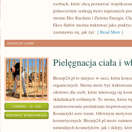
osobach, które chcą poznawać współczesn
DOMU
jednocześnie szukają treści napisanych p
stronie Eko Kuchnia i Zielona Energia. Cha
Ekos-Sułów można traktować jako praktyc
zastanawia się, jak żyć
[ Read More ]
POSTED BY ADMIN
Pielęgnacja ciała i 
Bioarp24.pl to miejsce w sieci, która kon
organicznych. Strona może być traktowan
ofertowe dla osób, które interesują się ko
składnikach roślinnych. To strona, która w
zainteresowanie produktami inspirowanym
CZERWIEC - 20 - 2026
Kosmetyki zero waste. Głównym motywem s
PIELĘGNACJA
MOŻLIWOŚĆ KOMENTOWANIA
kosmetycznych. Bioarp24.pl może zainte
CIAŁA
ZOSTAŁA WYŁĄCZONA
naturalnych kosmetyków, jak i sklepy, kt
I