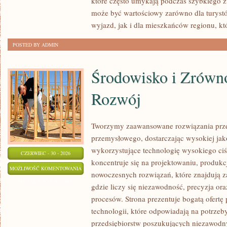
które często umykają podczas szybkiego z
może być wartościowy zarówno dla turys
wyjazd, jak i dla mieszkańców regionu, kt
POSTED BY ADMIN
Środowisko i Zrów
Rozwój
Tworzymy zaawansowane rozwiązania prze
przemysłowego, dostarczając wysokiej jak
wykorzystujące technologię wysokiego ciś
CZERWIEC - 30 - 2026
koncentruje się na projektowaniu, produkc
ŚRODOWISKO
MOŻLIWOŚĆ KOMENTOWANIA
nowoczesnych rozwiązań, które znajdują z
I
ZOSTAŁA WYŁĄCZONA
gdzie liczy się niezawodność, precyzja 
ZRÓWNOWAŻONY
procesów. Strona prezentuje bogatą ofertę
ROZWÓJ
technologii, które odpowiadają na potrze
przedsiębiorstw poszukujących niezawodn