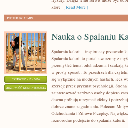
fryzury. Dzięki temu serwis może być odbi
które
[ Read More ]
POSTED BY ADMIN
Nauka o Spalaniu Ka
Spalarnia kalorii – inspirujący przewodnik
Spalarnia kalorii to portal stworzony z my
przemyśleć temat odchudzania i szukają k
w prosty sposób. To przestrzeń dla czyteln
się wyłącznie na modnych hasłach, lecz wo
CZERWIEC - 17 - 2026
szerzej: przez pryzmat psychologii. Stron
NAUKA
MOŻLIWOŚĆ KOMENTOWANIA
zainteresować zarówno osoby dopiero zaczy
O
ZOSTAŁA WYŁĄCZONA
dawna próbują utrzymać efekty i potrzebuj
SPALANIU
dobrze znane zagadnienia. Polecam Motyw
KALORII
Odchudzania i Zdrowe Przepisy. Największą
różnorodne podejście do spalania kalorii.
[