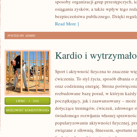
sposoby organizacji grup przestępczych, ic
osiągania zysków, a także wpływ tego rodz
bezpieczeństwa publicznego. Dzięki regu
Read More ]
POSTED BY ADMIN
Kardio i wytrzymało
Sport i aktywność fizyczna to znacznie wię
ćwiczenia. To styl życia, sposób dbania o
oraz codzienną energię. Strona poświęcona
rozbudowane bazę porad, w którym każdy
początkujący, jak i zaawansowany – może 
LIPIEC - 3 - 2026
dotyczące treningów, ćwiczeń, zdrowego st
KARDIO
MOŻLIWOŚĆ KOMENTOWANIA
świadomego rozwijania własnej sprawności
I
ZOSTAŁA WYŁĄCZONA
popularyzowaniu aktywności fizycznej, pr
WYTRZYMAŁOŚĆ
związane z siłownią, fitnessem, sportami r