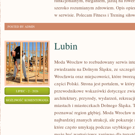
funkcjonalnym, bieganiem, jazdą na rowerz
szeroko rozumianym zdrowiem. Opis opier
w serwisie. Polecam Fitness i Trening siło
POSTED BY ADMIN
Lubin
Moda Wrocław to rozbudowany serwis int
zwiedzaniu na Dolnym Śląsku, ze szczeg
Wrocławia oraz miejscowości, które tworz
części Polski. Strona jest portalem, w kt
przewodnikowe wskazówki dotyczące zwiedz
LIPIEC - 2 - 2026
architektury, przyrody, wydarzeń, rekreac
LUBIN
MOŻLIWOŚĆ KOMENTOWANIA
miastach i miasteczkach Dolnego Śląska. To
ZOSTAŁA WYŁĄCZONA
poznawać region głębiej. Moda Wrocław ni
najbardziej znanych atrakcji, ale pokazuje
które często umykają podczas szybkiego z
może być wartościowy zarówno dla turys