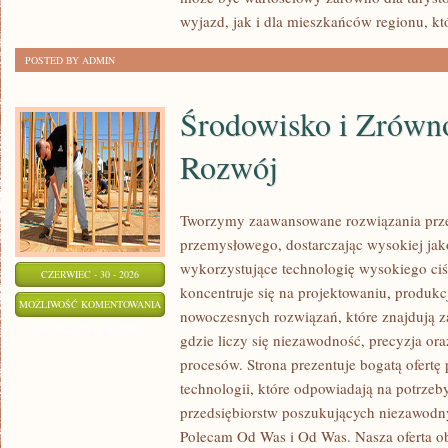
wyjazd, jak i dla mieszkańców regionu, kt
POSTED BY ADMIN
Środowisko i Zrów
Rozwój
Tworzymy zaawansowane rozwiązania prze
przemysłowego, dostarczając wysokiej jak
wykorzystujące technologię wysokiego ciś
CZERWIEC - 30 - 2026
koncentruje się na projektowaniu, produkc
ŚRODOWISKO
MOŻLIWOŚĆ KOMENTOWANIA
nowoczesnych rozwiązań, które znajdują z
I
ZOSTAŁA WYŁĄCZONA
gdzie liczy się niezawodność, precyzja 
ZRÓWNOWAŻONY
procesów. Strona prezentuje bogatą ofertę
ROZWÓJ
technologii, które odpowiadają na potrze
przedsiębiorstw poszukujących niezawodn
Polecam Od Was i Od Was. Nasza oferta o