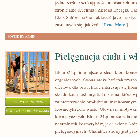
jednocześnie szukają treści napisanych p
stronie Eko Kuchnia i Zielona Energia. Cha
Ekos-Sułów można traktować jako praktyc
zastanawia się, jak żyć
[ Read More ]
POSTED BY ADMIN
Pielęgnacja ciała i 
Bioarp24.pl to miejsce w sieci, która kon
organicznych. Strona może być traktowan
ofertowe dla osób, które interesują się ko
składnikach roślinnych. To strona, która w
zainteresowanie produktami inspirowanym
CZERWIEC - 20 - 2026
Kosmetyki zero waste. Głównym motywem s
PIELĘGNACJA
MOŻLIWOŚĆ KOMENTOWANIA
kosmetycznych. Bioarp24.pl może zainte
CIAŁA
ZOSTAŁA WYŁĄCZONA
naturalnych kosmetyków, jak i sklepy, kt
I
pielęgnacyjnych. Charakter strony jest pra
WŁOSÓW