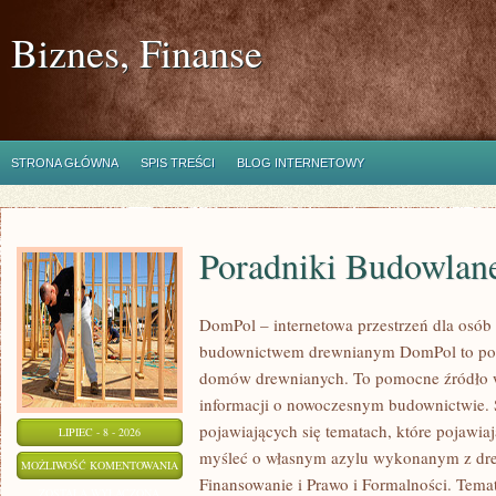
Biznes, Finanse
STRONA GŁÓWNA
SPIS TREŚCI
BLOG INTERNETOWY
Poradniki Budowlan
DomPol – internetowa przestrzeń dla osób
budownictwem drewnianym DomPol to por
domów drewnianych. To pomocne źródło wi
informacji o nowoczesnym budownictwie. St
pojawiających się tematach, które pojawiaj
LIPIEC - 8 - 2026
myśleć o własnym azylu wykonanym z dre
PORADNIKI
MOŻLIWOŚĆ KOMENTOWANIA
Finansowanie i Prawo i Formalności. Tem
BUDOWLANE
ZOSTAŁA WYŁĄCZONA