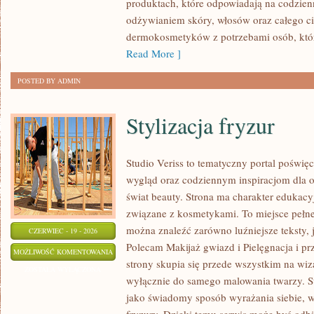
produktach, które odpowiadają na codzien
odżywianiem skóry, włosów oraz całego cia
dermokosmetyków z potrzebami osób, któ
Read More ]
POSTED BY ADMIN
Stylizacja fryzur
Studio Veriss to tematyczny portal pośw
wygląd oraz codziennym inspiracjom dla os
świat beauty. Strona ma charakter edukacy
związane z kosmetykami. To miejsce pełne
można znaleźć zarówno luźniejsze teksty, 
CZERWIEC - 19 - 2026
Polecam Makijaż gwiazd i Pielęgnacja i p
STYLIZACJA
MOŻLIWOŚĆ KOMENTOWANIA
strony skupia się przede wszystkim na wiza
FRYZUR
ZOSTAŁA WYŁĄCZONA
wyłącznie do samego malowania twarzy. St
jako świadomy sposób wyrażania siebie, 