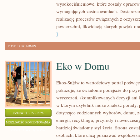
wysokociśnieniowe, które zostały opracow
wymagających zastosowaniach. Dostarczam
realizację procesów związanych z oczysz
powierzchni, likwidacją starych powłok o
]
POSTED BY ADMIN
Eko w Domu
Ekos-Sułów to wartościowy portal poświęco
pokazuje, że świadome podejście do przyr
wyrzeczeń, skomplikowanych decyzji ani 
w którym czytelnik może znaleźć porady, p
dotyczące codziennych wyborów, domu, z
CZERWIEC - 27 - 2026
energii, recyklingu, przyrody i nowoczes
EKO
MOŻLIWOŚĆ KOMENTOWANIA
bardziej świadomy styl życia. Strona zost
W
ZOSTAŁA WYŁĄCZONA
osobach, które chcą poznawać współczesn
DOMU