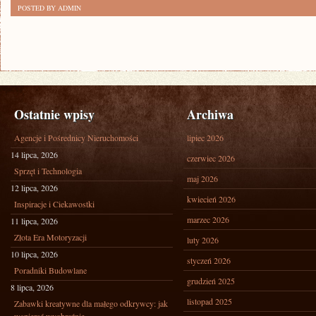
POSTED BY ADMIN
Ostatnie wpisy
Archiwa
Agencje i Pośrednicy Nieruchomości
lipiec 2026
14 lipca, 2026
czerwiec 2026
Sprzęt i Technologia
maj 2026
12 lipca, 2026
kwiecień 2026
Inspiracje i Ciekawostki
marzec 2026
11 lipca, 2026
Złota Era Motoryzacji
luty 2026
10 lipca, 2026
styczeń 2026
Poradniki Budowlane
grudzień 2025
8 lipca, 2026
listopad 2025
Zabawki kreatywne dla małego odkrywcy: jak