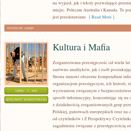
na wyjazd, jak i teksty pozwalające przen
miejsc. Polecam Australia i Kanada. To po
jest przedstawiane
[ Read More ]
POSTED BY ADMIN
Kultura i Mafia
Zorganizowana przestępczość od wielu lat
zarówno analityków, jak i osób poszukując
Strona stanowi obszerne kompendium info
organizacjom przestępczym, ich historii, s
wyzwaniom związanym z bezpieczeństwem.
LIPIEC - 4 - 2026
sposób informacyjny, koncentrując się na
KULTURA
MOŻLIWOŚĆ KOMENTOWANIA
z działalnością zorganizowanych grup prz
I
ZOSTAŁA WYŁĄCZONA
Polskiej, państwach europejskich oraz na 
MAFIA
od czytelników i Z Perspektywy Czytelnika
zagadnienia związane z przestępczością z