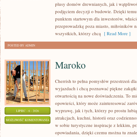
plusy domów drewnianych, jak i wątpliwoś
podjęciem decyzji o budowie. Dzięki te
punktem startowym dla inwestorów, właścic
przeprowadzkę poza miasto, miłośników n
wszystkich, którzy chcą
[ Read More ]
POSTED BY ADMIN
Maroko
Cherrish to pełna pomysłów przestrzeń dla
wyjazdach i chcą poznawać piękne zakątki
otwartością na nowe doświadczenia. To mi
opowieści, który może zainteresować zaró
wyprawę, jak i tych, którzy po prostu lubią
LIPIEC - 6 - 2026
atrakcjach, kuchni, historii oraz codzienn
MAROKO
MOŻLIWOŚĆ KOMENTOWANIA
w sobie turystyczne inspiracje z lekkim,
ZOSTAŁA WYŁĄCZONA
opowiadania, dzięki czemu można tu znal